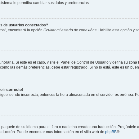
 sistema le permitirá cambiar sus datos y preferencias.
as de usuarios conectados?
os", encontrará la opción
Ocultar mi estado de conexións
. Habilite esta opción y 
horaria. Si este es el caso, visite el Panel de Control de Usuario y defina su zona
 como las demás preferencias, debe estar registrado. Si no lo está, este es un bu
do incorrecto!
 sigue siendo incorrecta, entonces la hora almacenada en el servidor es errónea. P
 paquete de su idioma para el foro o nadie ha creado una traducción. Pregúntele a
 traducción. Puede encontrar más información en el sitio web de
phpBB
®