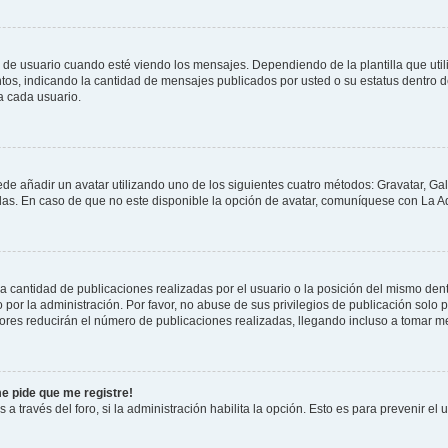
suario cuando esté viendo los mensajes. Dependiendo de la plantilla que utilice
ntos, indicando la cantidad de mensajes publicados por usted o su estatus dentro
a cada usuario.
ede añadir un avatar utilizando uno de los siguientes cuatro métodos: Gravatar, Ga
s. En caso de que no este disponible la opción de avatar, comuníquese con La Ad
cantidad de publicaciones realizadas por el usuario o la posición del mismo dentr
r la administración. Por favor, no abuse de sus privilegios de publicación solo p
ores reducirán el número de publicaciones realizadas, llegando incluso a tomar me
me pide que me registre!
 a través del foro, si la administración habilita la opción. Esto es para prevenir e