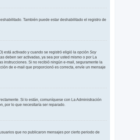
deshabilitado. También puede estar deshabilitado el registro de
O) está activado y cuando se registró eligió la opción
Soy
tas deben ser activadas, ya sea por usted mismo o por La
 las instrucciones. Si no recibió ningún e-mail, seguramente la
rección de e-mail que proporcionó es correcta, envíe un mensaje
rrectamente. Si lo están, comuníquese con La Administración
n, por lo que necesitaría ser reparado.
usuarios que no publicaron mensajes por cierto periodo de