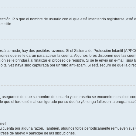
ección IP o que el nombre de usuario con el que está intentando registrarse, esté 
l sitio.
stá correcto, hay dos posibles razones. Si el Sistema de Protección Infantil (APPC
iones que se le darán para activar la cuenta. Algunos foros disponen que las cuen
ón se le brindará al finalizar el proceso de registro. Si se le envió un e-mail, siga
o tal vez haya sido capturada por un filtro anti-spam. Si está seguro de que la di
o, asegúrese de que su nombre de usuario y contraseña se encuentren escritos co
 que el foro esté mal configurado por su dueño y/o tenga fallos en la programació
rme!
su cuenta por alguna razón. También, algunos foros periódicamente remueven sus 
strese de nuevo y participe de las discuciones.