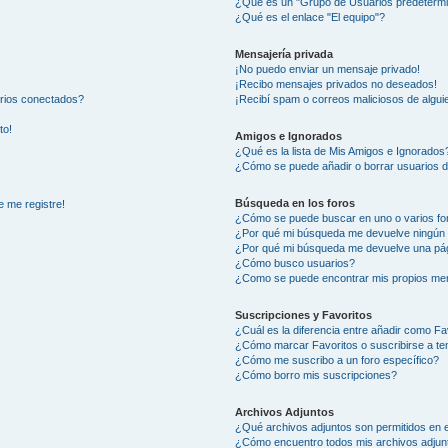
¿Qué es un "Grupo de Usuarios predeterm
¿Qué es el enlace "El equipo"?
Mensajería privada
¡No puedo enviar un mensaje privado!
¡Recibo mensajes privados no deseados!
arios conectados?
¡Recibí spam o correos maliciosos de alguie
to!
Amigos e Ignorados
¿Qué es la lista de Mis Amigos e Ignorados
¿Cómo se puede añadir o borrar usuarios d
Búsqueda en los foros
e me registre!
¿Cómo se puede buscar en uno o varios fo
¿Por qué mi búsqueda me devuelve ningún 
¿Por qué mi búsqueda me devuelve una pág
¿Cómo busco usuarios?
¿Como se puede encontrar mis propios me
Suscripciones y Favoritos
¿Cuál es la diferencia entre añadir como Fa
¿Cómo marcar Favoritos o suscribirse a t
¿Cómo me suscribo a un foro específico?
¿Cómo borro mis suscripciones?
Archivos Adjuntos
¿Qué archivos adjuntos son permitidos en e
¿Cómo encuentro todos mis archivos adjun