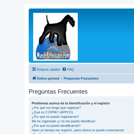
Enlaces rápidos
FAQ
Índice general
Preguntas Frecuentes
Preguntas Frecuentes
Problemas acerca de la identificación y el registro
¿Por qué me tengo que registrar?
¿Qué es COPPA? (APPCO)
¿Por qué no puedo registrarme?
Me he registrado ¡y no me puedo identificar!
¿Por qué no puedo identificarme?
Hace un tiempo me registré, ¡pero ahora no puedo conectarme!