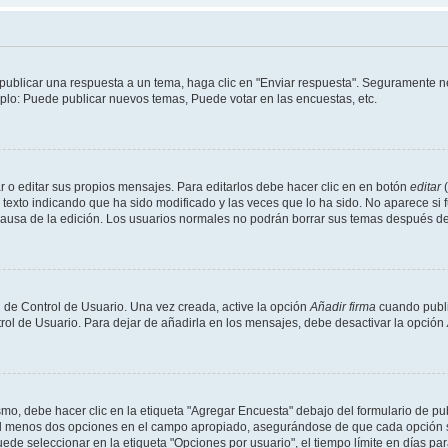
publicar una respuesta a un tema, haga clic en "Enviar respuesta". Seguramente ne
mplo: Puede publicar nuevos temas, Puede votar en las encuestas, etc.
 o editar sus propios mensajes. Para editarlos debe hacer clic en en botón
editar
(
texto indicando que ha sido modificado y las veces que lo ha sido. No aparece si 
a causa de la edición. Los usuarios normales no podrán borrar sus temas después 
 de Control de Usuario. Una vez creada, active la opción
Añadir firma
cuando publi
trol de Usuario. Para dejar de añadirla en los mensajes, debe desactivar la opción
o, debe hacer clic en la etiqueta "Agregar Encuesta" debajo del formulario de publi
 al menos dos opciones en el campo apropiado, asegurándose de que cada opción se
 seleccionar en la etiqueta "Opciones por usuario", el tiempo límite en días para 