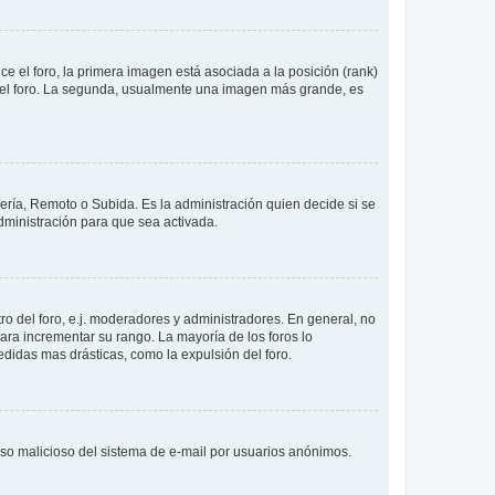
 el foro, la primera imagen está asociada a la posición (rank)
 del foro. La segunda, usualmente una imagen más grande, es
lería, Remoto o Subida. Es la administración quien decide si se
ministración para que sea activada.
o del foro, e.j. moderadores y administradores. En general, no
ara incrementar su rango. La mayoría de los foros lo
didas mas drásticas, como la expulsión del foro.
l uso malicioso del sistema de e-mail por usuarios anónimos.