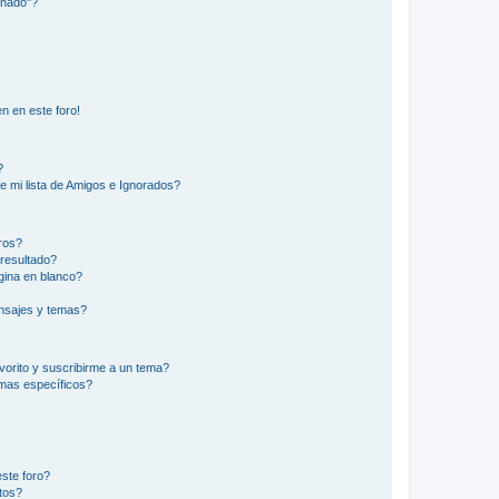
inado"?
n en este foro!
?
e mi lista de Amigos e Ignorados?
ros?
resultado?
ina en blanco?
nsajes y temas?
vorito y suscribirme a un tema?
emas específicos?
ste foro?
tos?