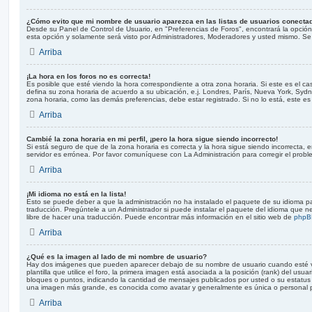
¿Cómo evito que mi nombre de usuario aparezca en las listas de usuarios conecta
Desde su Panel de Control de Usuario, en "Preferencias de Foros", encontrará la opció
esta opción y solamente será visto por Administradores, Moderadores y usted mismo. Se 
Arriba
¡La hora en los foros no es correcta!
Es posible que esté viendo la hora correspondiente a otra zona horaria. Si este es el cas
defina su zona horaria de acuerdo a su ubicación, e.j. Londres, París, Nueva York, Syd
zona horaria, como las demás preferencias, debe estar registrado. Si no lo está, este 
Arriba
Cambié la zona horaria en mi perfil, ¡pero la hora sigue siendo incorrecto!
Si está seguro de que de la zona horaria es correcta y la hora sigue siendo incorrecta,
servidor es errónea. Por favor comuníquese con La Administración para corregir el probl
Arriba
¡Mi idioma no está en la lista!
Esto se puede deber a que la administración no ha instalado el paquete de su idioma p
traducción. Pregúntele a un Administrador si puede instalar el paquete del idioma que ne
libre de hacer una traducción. Puede encontrar más información en el sitio web de
phpB
Arriba
¿Qué es la imagen al lado de mi nombre de usuario?
Hay dos imágenes que pueden aparecer debajo de su nombre de usuario cuando esté v
plantilla que utilice el foro, la primera imagen está asociada a la posición (rank) del usu
bloques o puntos, indicando la cantidad de mensajes publicados por usted o su estatus
una imagen más grande, es conocida como avatar y generalmente es única o personal 
Arriba