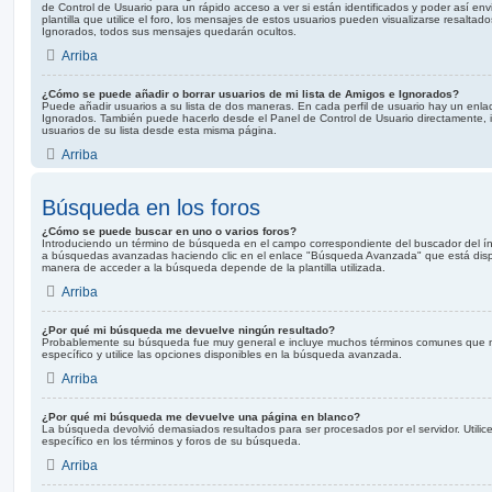
de Control de Usuario para un rápido acceso a ver si están identificados y poder así en
plantilla que utilice el foro, los mensajes de estos usuarios pueden visualizarse resaltad
Ignorados, todos sus mensajes quedarán ocultos.
Arriba
¿Cómo se puede añadir o borrar usuarios de mi lista de Amigos e Ignorados?
Puede añadir usuarios a su lista de dos maneras. En cada perfil de usuario hay un enlac
Ignorados. También puede hacerlo desde el Panel de Control de Usuario directamente, 
usuarios de su lista desde esta misma página.
Arriba
Búsqueda en los foros
¿Cómo se puede buscar en uno o varios foros?
Introduciendo un término de búsqueda en el campo correspondiente del buscador del ín
a búsquedas avanzadas haciendo clic en el enlace "Búsqueda Avanzada" que está dispo
manera de acceder a la búsqueda depende de la plantilla utilizada.
Arriba
¿Por qué mi búsqueda me devuelve ningún resultado?
Probablemente su búsqueda fue muy general e incluye muchos términos comunes que
específico y utilice las opciones disponibles en la búsqueda avanzada.
Arriba
¿Por qué mi búsqueda me devuelve una página en blanco?
La búsqueda devolvió demasiados resultados para ser procesados por el servidor. Util
específico en los términos y foros de su búsqueda.
Arriba