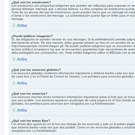
¿Qué son los emoticonos?
Los emoticonos son pequeñas imágenes que pueden ser utilizadas para expresar un sent
denota felicidad, mientras que :( denota tristeza. La lista completa de emoticones puede 
Trate de no abusar del uso de emoticonos, pues pueden hacer que un mensaje se vuelva
el tema o los emoticones del mensaje. La administración puede fijar un límite para el nú
mensaje.
Arriba
¿Puedo publicar imagenes?
Sí, las imágenes se pueden mostrar en sus mensajes. Si la administración permite adjun
directamente al foro. De otra manera, debe guardar primero su foto en un servidor de acc
http://www.ejemplo.com/mi-imagen.gif. No puede publicar imágenes que se encuentren 
acceso público) ni tampoco las que se encuentren guardadas bajo mecanismos de autenti
sitios protegidos por contraseñas, etc. Para exhibir imágenes utilice el BBCode con la eti
Arriba
¿Qué son los anuncios globales?
Los anuncios globales contienen información importante y debería leerlos cada vez que s
de cada foro y en el Panel de Control de Usuario. Los permisos para anuncios globales 
Arriba
¿Qué son los anuncios?
Los anuncios muchas veces contienen información importante sobre el foro que se encu
que sea posible. Los anuncios aparecen al principio de cada página en el foro donde s
globales, los permisos para anuncios son otorgados por La Administración.
Arriba
¿Qué son los temas fijos?
Los temas fijos aparecen en el foro por debajo de los anuncios y solo en la primer pági
que debería leerlos cada vez que sea posible. Como en los anuncios globales y anuncios
otorgados por La Administración.