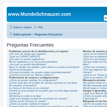
www.MundoSchnauzer.com
Enlaces rápidos
FAQ
Índice general
Preguntas Frecuentes
Preguntas Frecuentes
Problemas acerca de la identificación y el registro
Niveles de usuario 
¿Por qué me tengo que registrar?
¿Qué son los Adminis
¿Qué es COPPA? (APPCO)
¿Qué son los Modera
¿Por qué no puedo registrarme?
¿Qué son los Grupos
Me he registrado ¡y no me puedo identificar!
¿Donde están los Gru
¿Por qué no puedo identificarme?
ellos?
Hace un tiempo me registré, ¡pero ahora no puedo conectarme!
¿Cómo me convierto 
¡Perdí mi contraseña!
¿Por qué algunos Gru
¿Por qué mi sesión de usuario expira automáticamente?
colores?
¿Cuál es la función de "Borrar cookies"?
¿Qué es un "Grupo d
Preferencias de usuario y configuraciones
¿Qué es el enlace "E
¿Cómo se puede cambiar mi configuración?
Mensajería privada
¿Cómo evito que mi nombre de usuario aparezca en las listas
¡No puedo enviar un 
de usuarios conectados?
¡Recibo mensajes pri
¡La hora en los foros no es correcta!
¡Recibí spam o correo
Cambié la zona horaria en mi perfil, ¡pero la hora sigue siendo
Amigos e Ignorados
incorrecto!
¿Qué es la lista de M
¡Mi idioma no está en la lista!
¿Cómo se puede añadir
¿Qué es la imagen al lado de mi nombre de usuario?
e Ignorados?
¿Cómo puedo mostrar un avatar?
Búsqueda en los for
¿Cómo se puede cambiar mi rango?
¿Cómo se puede busca
Cuando hago clic sobre el enlace de e-mail de un usuario, ¡me
¿Por qué mi búsqued