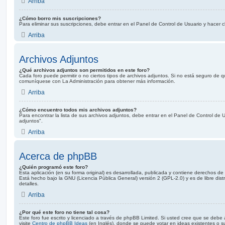
Arriba
¿Cómo borro mis suscripciones?
Para eliminar sus suscripciones, debe entrar en el Panel de Control de Usuario y hacer cl
Arriba
Archivos Adjuntos
¿Qué archivos adjuntos son permitidos en este foro?
Cada foro puede permitir o no ciertos tipos de archivos adjuntos. Si no está seguro de 
comuníquese con La Administración para obtener más información.
Arriba
¿Cómo encuentro todos mis archivos adjuntos?
Para encontrar la lista de sus archivos adjuntos, debe entrar en el Panel de Control de U
adjuntos".
Arriba
Acerca de phpBB
¿Quién programó este foro?
Esta aplicación (en su forma original) es desarrollada, publicada y contiene derechos d
Está hecho bajo la GNU (Licencia Pública General) versión 2 (GPL-2.0) y es de libre dist
detalles.
Arriba
¿Por qué este foro no tiene tal cosa?
Este foro fue escrito y licenciado a través de phpBB Limited. Si usted cree que se debe a
visite
Centro de phpBB Ideas
(en Inglés), donde se puede votar en ideas existentes o su