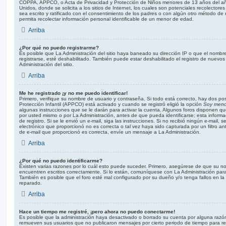
COPPA, APPCO, o Acta de Privacidad y Protección de Niños menores de 13 años del añ
Unidos, donde se solicita a los sitios de Internet, los cuales son potenciales recolectores
sea escrito y ratificado con el consentimiento de los padres o con algún otro método de
permita recolectar información personal identificable de un menor de edad.
Arriba
¿Por qué no puedo registrarme?
Es posible que La Administración del sitio haya baneado su dirección IP o que el nombr
registrarse, esté deshabilitado. También puede estar deshabilitado el registro de nuev
Administración del sitio.
Arriba
Me he registrado ¡y no me puedo identificar!
Primero, verifique su nombre de usuario y contraseña. Si todo está correcto, hay dos pos
Protección Infantil (APPCO) está activado y cuando se registró eligió la opción
Soy meno
algunas instrucciones que se le darán para activar la cuenta. Algunos foros disponen q
por usted mismo o por La Administración, antes de que pueda identificarse; esta informaci
de registro. Si se le envió un e-mail, siga las instrucciones. Si no recibió ningún e-mail,
electrónico que proporcionó no es correcta o tal vez haya sido capturada por un filtro an
de e-mail que proporcionó es correcta, envíe un mensaje a La Administración.
Arriba
¿Por qué no puedo identificarme?
Existen varias razones por lo cuál esto puede suceder. Primero, asegúrese de que su n
encuentren escritos correctamente. Si lo están, comuníquese con La Administración par
También es posible que el foro esté mal configurado por su dueño y/o tenga fallos en la
reparado.
Arriba
Hace un tiempo me registré, ¡pero ahora no puedo conectarme!
Es posible que la administración haya desactivado o borrado su cuenta por alguna razó
remueven sus usuarios que no publicaron mensajes por cierto periodo de tiempo para red