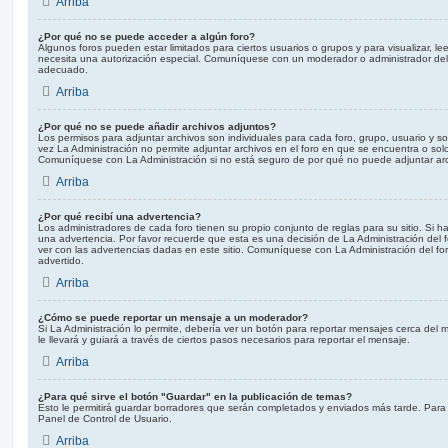
Arriba
¿Por qué no se puede acceder a algún foro?
Algunos foros pueden estar limitados para ciertos usuarios o grupos y para visualizar, leer,
necesita una autorización especial. Comuníquese con un moderador o administrador del
adecuado.
Arriba
¿Por qué no se puede añadir archivos adjuntos?
Los permisos para adjuntar archivos son individuales para cada foro, grupo, usuario y s
vez La Administración no permite adjuntar archivos en el foro en que se encuentra o sol
Comuníquese con La Administración si no está seguro de por qué no puede adjuntar arc
Arriba
¿Por qué recibí una advertencia?
Los administradores de cada foro tienen su propio conjunto de reglas para su sitio. Si 
una advertencia. Por favor recuerde que esta es una decisión de La Administración del 
ver con las advertencias dadas en este sitio. Comuníquese con La Administración del fo
advertido.
Arriba
¿Cómo se puede reportar un mensaje a un moderador?
Si La Administración lo permite, debería ver un botón para reportar mensajes cerca del m
le llevará y guiará a través de ciertos pasos necesarios para reportar el mensaje.
Arriba
¿Para qué sirve el botón "Guardar" en la publicación de temas?
Esto le permitirá guardar borradores que serán completados y enviados más tarde. Para 
Panel de Control de Usuario.
Arriba