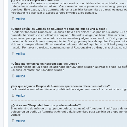
¿Qué son los Grupos de Usuarios?
Los Grupos de Usuarios son conjuntos de usuarios que dividen a la comunidad en sect
trabajar los administradores del foro. Cada usuario puede pertenecer a varios grupos y
permisos. Esto ayuda, a los administradores, a cambiar los permisos de muchos usuarios
moderador, o garantizar el acceso a foros privados a los usuarios.
Arriba
¿Donde están los Grupos de Usuarios y como me puedo unir a ellos?
Puede ver todos los Grupos de usuarios a través del enlace "Grupos de Usuarios". Si d
proceder haciendo clic en el botón apropiado. No todos los grupos tienen libre acceso.
aprobación para poder unirse, otros están cerrados y algunos son ocultos. Si el grupo s
haciendo clic en el botón correspondiente. Si el grupo requiere de aprobación para unirse
el botón correspondiente. El responsable del grupo deberá aprobar su solicitud y segu
hacerlo. Por favor no moleste continuamente al Responsable de Grupo si rechaza su sol
Arriba
¿Cómo me convierto en Responsable del Grupo?
El Responsable de un grupo es asignado por La Administración al crear el grupo. Si est
usuarios, contacte con La Administración.
Arriba
¿Por qué algunos Grupos de Usuarios aparecen en diferentes colores?
La Administración del foro tiene la posibilidad de asignar un color a los usuarios de un gr
Arriba
¿Qué es un "Grupo de Usuarios predeterminado"?
Si es miembro de más de un grupo por defecto, se usará el "predeterminado" para deter
defecto en su perfil. La Administración debe darle permisos para cambiar su grupo por 
Usuario.
Arriba