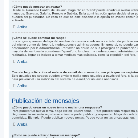
¿Cómo puedo mostrar un avatar?
Desde su Panel de Control de Usuario, haga clic en “Perfil” puede añadir un avatar utili
métodos: Gravatar, Galería, Remoto o Subida. Es la administración quien decide si se
pueden ser publicadas. En caso de que no este disponible la opción de avatar, comuní
activada.
Arriba
¿Cómo se puede cambiar mi rango?
Los rangos aparecen debajo del nombre de usuario e indican la cantidad de publicaciones
del mismo dentro del foro, e.j. moderadores y administradores. En general, no puede c
determinado por la administración. Por favor, no abuse de sus privilegios de publicación
mayoría de los foros lo consideran "spam", no lo toleran, y moderadores o administrado
realizadas, llegando incluso a tomar medidas mas drásticas, como la expulsión del foro.
Arriba
Cuando hago clic sobre el enlace de e-mail de un usuario, ¡me pide que me registre
Solo usuarios registrados pueden enviar e-mail a otros usuarios a través del foro, si la ad
para prevenir el uso malicioso del sistema de e-mail por usuarios anónimos.
Arriba
Publicación de mensajes
¿Cómo puedo crear un nuevo tema o enviar una respuesta?
Para publicar un nuevo tema, haga clic en "Nuevo tema". Para publicar una respuesta a 
Seguramente necesite registrarse antes de poder publicar y responder. Abajo de cada fo
permitidas. Ejemplo: Puede publicar nuevos temas, Puede votar en las encuestas, etc.
Arriba
¿Cómo se puede editar o borrar un mensaje?