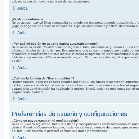
así, registrese de nuevo y participe de las discuciones.
Arriba
¡Perdí mi contraseña!
No se asuste, ¡calma! Si su contraseña no puede ser recuperada puede desactivarla o ca
(login) y haga clic en
Olvidé mi contraseña
. Siga las instrucciones y estará identificad
Arriba
¿Por qué mi sesión de usuario expira automáticamente?
Si no activa la casilla
Recordar
cuando ingresa al foro, sus datos se guardan en una cooki
página o al cabo de cierto tiempo. Esto previene que su cuenta pueda ser usada por otr
reconozca automáticamente solo marque la casilla al ingresar. No es recomendable si ac
biblioteca, cyber-cafés, PCs de universidades, etc. Si no ve la casilla, significa que la ad
opción.
Arriba
¿Cuál es la función de "Borrar cookies"?
"Borrar cookies" borra las cookies creadas por phpBB, las cuales le mantienen autoriz
del foro y estar identificado al mismo. Las cookies proveen funciones como leer el segui
usuario si la administración ha habilitado la opción. Si está teniendo problemas con el ing
seguramente ayudará.
Arriba
Preferencias de usuario y configuraciones
¿Cómo se puede cambiar mi configuración?
Si es un usuario registrado, todos sus datos y configuraciones están archivados en nues
visite el Panel de Control de Usuario; haciendo clic en su nombre de usuario que se enc
del foro. Este sistema le permitirá cambiar sus datos y preferencias.
Arriba