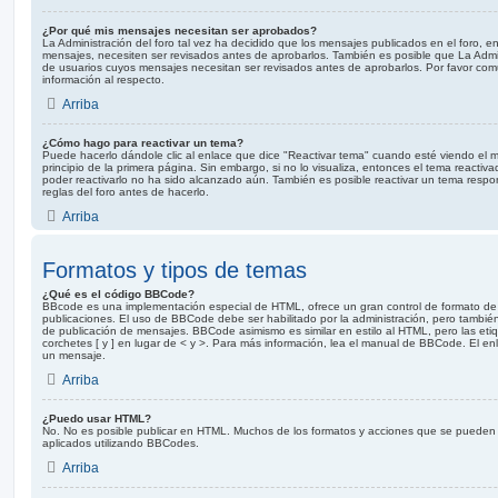
¿Por qué mis mensajes necesitan ser aprobados?
La Administración del foro tal vez ha decidido que los mensajes publicados en el foro, e
mensajes, necesiten ser revisados antes de aprobarlos. También es posible que La Admi
de usuarios cuyos mensajes necesitan ser revisados antes de aprobarlos. Por favor co
información al respecto.
Arriba
¿Cómo hago para reactivar un tema?
Puede hacerlo dándole clic al enlace que dice "Reactivar tema" cuando esté viendo el m
principio de la primera página. Sin embargo, si no lo visualiza, entonces el tema reactiv
poder reactivarlo no ha sido alcanzado aún. También es posible reactivar un tema respo
reglas del foro antes de hacerlo.
Arriba
Formatos y tipos de temas
¿Qué es el código BBCode?
BBcode es una implementación especial de HTML, ofrece un gran control de formato de l
publicaciones. El uso de BBCode debe ser habilitado por la administración, pero también
de publicación de mensajes. BBCode asimismo es similar en estilo al HTML, pero las et
corchetes [ y ] en lugar de < y >. Para más información, lea el manual de BBCode. El e
un mensaje.
Arriba
¿Puedo usar HTML?
No. No es posible publicar en HTML. Muchos de los formatos y acciones que se pueden
aplicados utilizando BBCodes.
Arriba