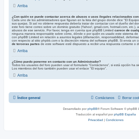
Arriba
¿Con quién se puede contactar acerca de abusos o usos ilegales relacionados con 
Cada uno de los administradores que figuran en la lista del grupo donde dice "El Equip
sus quejas. Si así no obtiene respuesta debería tratar de contactar con el dueño del d
este foro tiene correo sobre un dominio gratuito (Yahoo!, gmail.com, hotmail.com, etc.),
abusos de ese servicio. Por favor, tenga en cuenta que phpBB Limited
carece de cualqu
ninguna manera responsable sobre cómo, dónde o por quién es usado este sistema de f
con phpBB Limited en relación a asuntos legales (difamación, responsabilidad, deforma
con respecto al sitio phpbb.com o la discreción misma del software phpBB. Si envia un
de terceras partes
de este software esté dispuesto a recibir una respuesta cortante o d
Arriba
¿Cómo puedo ponerme en contacto con un Administrador?
Todos los usuarios del foro pueden usar el formulario “Contáctenos”, si está opción ha sid
Los miembros del foro también pueden usar el enlace "El equipo".
Arriba
Índice general
Contáctanos
Borrar coo
Desarrollado por
phpBB
® Forum Software © phpBB L
Traducción al español por
phpBB España
Privacidad
|
Condiciones