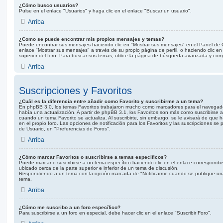
¿Cómo busco usuarios?
Pulse en el enlace "Usuarios" y haga clic en el enlace "Buscar un usuario".
Arriba
¿Como se puede encontrar mis propios mensajes y temas?
Puede encontrar sus mensajes haciendo clic en "Mostrar sus mensajes" en el Panel de Co
enlace "Mostrar sus mensajes" a través de su propio página de perfil, o haciendo clic en
superior del foro. Para buscar sus temas, utilice la página de búsqueda avanzada y com
Arriba
Suscripciones y Favoritos
¿Cuál es la diferencia entre añadir como Favorito y suscribirme a un tema?
En phpBB 3.0, los temas Favoritos trabajaron mucho como marcadores para el navegad
había una actualización. A partir de phpBB 3.1, los Favoritos son más como suscribirse 
cuando un tema Favorito se actualiza. Al suscribirte, sin embargo, se le avisará de que 
en el propio foro. Las opciones de notificación para los Favoritos y las suscripciones se
de Usuario, en "Preferencias de Foros".
Arriba
¿Cómo marcar Favoritos o suscribirse a temas específicos?
Puede marcar o suscribirse a un tema específico haciendo clic en el enlace correspond
ubicado cerca de la parte superior e inferior de un tema de discusión.
Respondiendo a un tema con la opción marcada de "Notificarme cuando se publique una
tema.
Arriba
¿Cómo me suscribo a un foro específico?
Para suscribirse a un foro en especial, debe hacer clic en el enlace "Suscribir Foro".