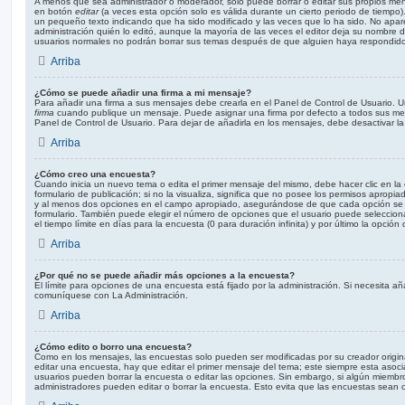
A menos que sea administrador o moderador, solo puede borrar o editar sus propios mens
en botón
editar
(a veces esta opción solo es válida durante un cierto periodo de tiempo)
un pequeño texto indicando que ha sido modificado y las veces que lo ha sido. No apar
administración quién lo editó, aunque la mayoría de las veces el editor deja su nombre d
usuarios normales no podrán borrar sus temas después de que alguien haya respondido
Arriba
¿Cómo se puede añadir una firma a mi mensaje?
Para añadir una firma a sus mensajes debe crearla en el Panel de Control de Usuario. U
firma
cuando publique un mensaje. Puede asignar una firma por defecto a todos sus mens
Panel de Control de Usuario. Para dejar de añadirla en los mensajes, debe desactivar l
Arriba
¿Cómo creo una encuesta?
Cuando inicia un nuevo tema o edita el primer mensaje del mismo, debe hacer clic en la
formulario de publicación; si no la visualiza, significa que no posee los permisos apropia
y al menos dos opciones en el campo apropiado, asegurándose de que cada opción se e
formulario. También puede elegir el número de opciones que el usuario puede selecciona
el tiempo límite en días para la encuesta (0 para duración infinita) y por último la opción 
Arriba
¿Por qué no se puede añadir más opciones a la encuesta?
El límite para opciones de una encuesta está fijado por la administración. Si necesita a
comuníquese con La Administración.
Arriba
¿Cómo edito o borro una encuesta?
Como en los mensajes, las encuestas solo pueden ser modificadas por su creador origina
editar una encuesta, hay que editar el primer mensaje del tema; este siempre esta asoci
usuarios pueden borrar la encuesta o editar las opciones. Sin embargo, si algún miemb
administradores pueden editar o borrar la encuesta. Esto evita que las encuestas sean 