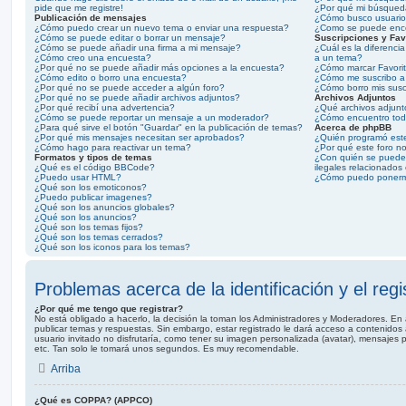
pide que me registre!
¿Por qué mi búsqued
Publicación de mensajes
¿Cómo busco usuario
¿Cómo puedo crear un nuevo tema o enviar una respuesta?
¿Como se puede enco
¿Cómo se puede editar o borrar un mensaje?
Suscripciones y Fav
¿Cómo se puede añadir una firma a mi mensaje?
¿Cuál es la diferencia
¿Cómo creo una encuesta?
a un tema?
¿Por qué no se puede añadir más opciones a la encuesta?
¿Cómo marcar Favorito
¿Cómo edito o borro una encuesta?
¿Cómo me suscribo a 
¿Por qué no se puede acceder a algún foro?
¿Cómo borro mis susc
¿Por qué no se puede añadir archivos adjuntos?
Archivos Adjuntos
¿Por qué recibí una advertencia?
¿Qué archivos adjunto
¿Cómo se puede reportar un mensaje a un moderador?
¿Cómo encuentro todo
¿Para qué sirve el botón "Guardar" en la publicación de temas?
Acerca de phpBB
¿Por qué mis mensajes necesitan ser aprobados?
¿Quién programó este
¿Cómo hago para reactivar un tema?
¿Por qué este foro no
Formatos y tipos de temas
¿Con quién se puede 
¿Qué es el código BBCode?
ilegales relacionados
¿Puedo usar HTML?
¿Cómo puedo ponerme
¿Qué son los emoticonos?
¿Puedo publicar imagenes?
¿Qué son los anuncios globales?
¿Qué son los anuncios?
¿Qué son los temas fijos?
¿Qué son los temas cerrados?
¿Qué son los iconos para los temas?
Problemas acerca de la identificación y el regi
¿Por qué me tengo que registrar?
No está obligado a hacerlo, la decisión la toman los Administradores y Moderadores. En 
publicar temas y respuestas. Sin embargo, estar registrado le dará acceso a contenidos
usuario invitado no disfrutaría, como tener su imagen personalizada (avatar), mensajes p
etc. Tan solo le tomará unos segundos. Es muy recomendable.
Arriba
¿Qué es COPPA? (APPCO)