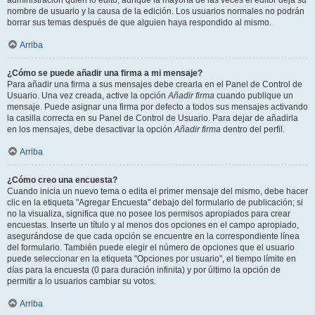
administración quién lo editó, aunque la mayoría de las veces el editor deja su
nombre de usuario y la causa de la edición. Los usuarios normales no podrán
borrar sus temas después de que alguien haya respondido al mismo.
Arriba
¿Cómo se puede añadir una firma a mi mensaje?
Para añadir una firma a sus mensajes debe crearla en el Panel de Control de
Usuario. Una vez creada, active la opción
Añadir firma
cuando publique un
mensaje. Puede asignar una firma por defecto a todos sus mensajes activando
la casilla correcta en su Panel de Control de Usuario. Para dejar de añadirla
en los mensajes, debe desactivar la opción
Añadir firma
dentro del perfil.
Arriba
¿Cómo creo una encuesta?
Cuando inicia un nuevo tema o edita el primer mensaje del mismo, debe hacer
clic en la etiqueta "Agregar Encuesta" debajo del formulario de publicación; si
no la visualiza, significa que no posee los permisos apropiados para crear
encuestas. Inserte un título y al menos dos opciones en el campo apropiado,
asegurándose de que cada opción se encuentre en la correspondiente línea
del formulario. También puede elegir el número de opciones que el usuario
puede seleccionar en la etiqueta "Opciones por usuario", el tiempo límite en
días para la encuesta (0 para duración infinita) y por último la opción de
permitir a lo usuarios cambiar su votos.
Arriba