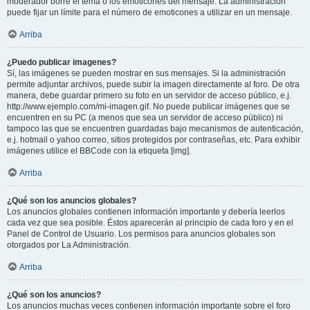
moderador borre el tema o los emoticones del mensaje. La administración
puede fijar un límite para el número de emoticones a utilizar en un mensaje.
Arriba
¿Puedo publicar imagenes?
Sí, las imágenes se pueden mostrar en sus mensajes. Si la administración
permite adjuntar archivos, puede subir la imagen directamente al foro. De otra
manera, debe guardar primero su foto en un servidor de acceso público, e.j.
http://www.ejemplo.com/mi-imagen.gif. No puede publicar imágenes que se
encuentren en su PC (a menos que sea un servidor de acceso público) ni
tampoco las que se encuentren guardadas bajo mecanismos de autenticación,
e.j. hotmail o yahoo correo, sitios protegidos por contraseñas, etc. Para exhibir
imágenes utilice el BBCode con la etiqueta [img].
Arriba
¿Qué son los anuncios globales?
Los anuncios globales contienen información importante y debería leerlos
cada vez que sea posible. Éstos aparecerán al principio de cada foro y en el
Panel de Control de Usuario. Los permisos para anuncios globales son
otorgados por La Administración.
Arriba
¿Qué son los anuncios?
Los anuncios muchas veces contienen información importante sobre el foro