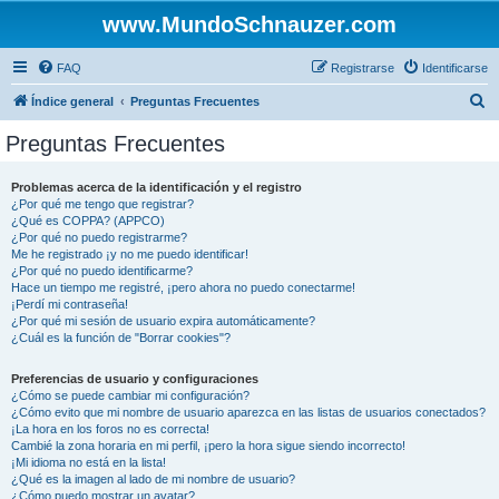
www.MundoSchnauzer.com
FAQ
Registrarse
Identificarse
B
Índice general
Preguntas Frecuentes
u
Preguntas Frecuentes
s
c
Problemas acerca de la identificación y el registro
¿Por qué me tengo que registrar?
a
¿Qué es COPPA? (APPCO)
r
¿Por qué no puedo registrarme?
Me he registrado ¡y no me puedo identificar!
¿Por qué no puedo identificarme?
Hace un tiempo me registré, ¡pero ahora no puedo conectarme!
¡Perdí mi contraseña!
¿Por qué mi sesión de usuario expira automáticamente?
¿Cuál es la función de "Borrar cookies"?
Preferencias de usuario y configuraciones
¿Cómo se puede cambiar mi configuración?
¿Cómo evito que mi nombre de usuario aparezca en las listas de usuarios conectados?
¡La hora en los foros no es correcta!
Cambié la zona horaria en mi perfil, ¡pero la hora sigue siendo incorrecto!
¡Mi idioma no está en la lista!
¿Qué es la imagen al lado de mi nombre de usuario?
¿Cómo puedo mostrar un avatar?