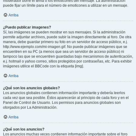
moderador borre el tema o los emoticones del mensaje. La administración
puede fijar un límite para el número de emoticones a utilizar en un mensaje.
Arriba
¿Puedo publicar imagenes?
Sí, las imágenes se pueden mostrar en sus mensajes. Si la administración
permite adjuntar archivos, puede subir la imagen directamente al foro. De otra
manera, debe guardar primero su foto en un servidor de acceso público, e.j.
http://www.ejemplo.com/mi-imagen.gif. No puede publicar imágenes que se
encuentren en su PC (a menos que sea un servidor de acceso público) ni
tampoco las que se encuentren guardadas bajo mecanismos de autenticación,
e.j. hotmail o yahoo correo, sitios protegidos por contraseñas, etc. Para exhibir
imágenes utilice el BBCode con la etiqueta [img].
Arriba
¿Qué son los anuncios globales?
Los anuncios globales contienen información importante y debería leerlos
cada vez que sea posible. Éstos aparecerán al principio de cada foro y en el
Panel de Control de Usuario. Los permisos para anuncios globales son
otorgados por La Administración.
Arriba
¿Qué son los anuncios?
Los anuncios muchas veces contienen información importante sobre el foro