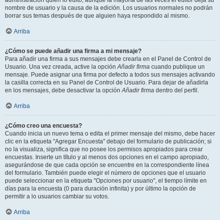
administración quién lo editó, aunque la mayoría de las veces el editor deja su
nombre de usuario y la causa de la edición. Los usuarios normales no podrán
borrar sus temas después de que alguien haya respondido al mismo.
Arriba
¿Cómo se puede añadir una firma a mi mensaje?
Para añadir una firma a sus mensajes debe crearla en el Panel de Control de
Usuario. Una vez creada, active la opción
Añadir firma
cuando publique un
mensaje. Puede asignar una firma por defecto a todos sus mensajes activando
la casilla correcta en su Panel de Control de Usuario. Para dejar de añadirla
en los mensajes, debe desactivar la opción
Añadir firma
dentro del perfil.
Arriba
¿Cómo creo una encuesta?
Cuando inicia un nuevo tema o edita el primer mensaje del mismo, debe hacer
clic en la etiqueta "Agregar Encuesta" debajo del formulario de publicación; si
no la visualiza, significa que no posee los permisos apropiados para crear
encuestas. Inserte un título y al menos dos opciones en el campo apropiado,
asegurándose de que cada opción se encuentre en la correspondiente línea
del formulario. También puede elegir el número de opciones que el usuario
puede seleccionar en la etiqueta "Opciones por usuario", el tiempo límite en
días para la encuesta (0 para duración infinita) y por último la opción de
permitir a lo usuarios cambiar su votos.
Arriba