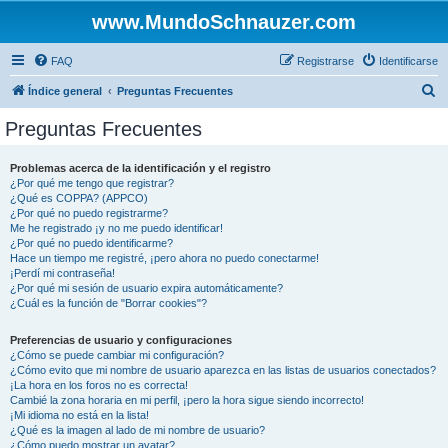
www.MundoSchnauzer.com
FAQ
Registrarse
Identificarse
B
Índice general
Preguntas Frecuentes
u
Preguntas Frecuentes
s
c
Problemas acerca de la identificación y el registro
¿Por qué me tengo que registrar?
a
¿Qué es COPPA? (APPCO)
r
¿Por qué no puedo registrarme?
Me he registrado ¡y no me puedo identificar!
¿Por qué no puedo identificarme?
Hace un tiempo me registré, ¡pero ahora no puedo conectarme!
¡Perdí mi contraseña!
¿Por qué mi sesión de usuario expira automáticamente?
¿Cuál es la función de "Borrar cookies"?
Preferencias de usuario y configuraciones
¿Cómo se puede cambiar mi configuración?
¿Cómo evito que mi nombre de usuario aparezca en las listas de usuarios conectados?
¡La hora en los foros no es correcta!
Cambié la zona horaria en mi perfil, ¡pero la hora sigue siendo incorrecto!
¡Mi idioma no está en la lista!
¿Qué es la imagen al lado de mi nombre de usuario?
¿Cómo puedo mostrar un avatar?