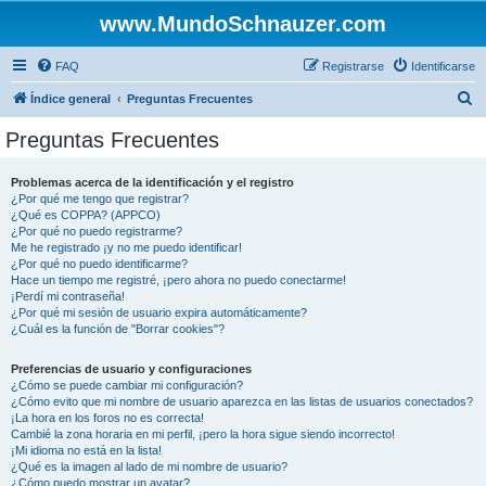
www.MundoSchnauzer.com
FAQ
Registrarse
Identificarse
B
Índice general
Preguntas Frecuentes
u
Preguntas Frecuentes
s
c
Problemas acerca de la identificación y el registro
¿Por qué me tengo que registrar?
a
¿Qué es COPPA? (APPCO)
r
¿Por qué no puedo registrarme?
Me he registrado ¡y no me puedo identificar!
¿Por qué no puedo identificarme?
Hace un tiempo me registré, ¡pero ahora no puedo conectarme!
¡Perdí mi contraseña!
¿Por qué mi sesión de usuario expira automáticamente?
¿Cuál es la función de "Borrar cookies"?
Preferencias de usuario y configuraciones
¿Cómo se puede cambiar mi configuración?
¿Cómo evito que mi nombre de usuario aparezca en las listas de usuarios conectados?
¡La hora en los foros no es correcta!
Cambié la zona horaria en mi perfil, ¡pero la hora sigue siendo incorrecto!
¡Mi idioma no está en la lista!
¿Qué es la imagen al lado de mi nombre de usuario?
¿Cómo puedo mostrar un avatar?