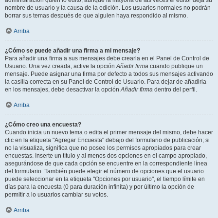
administración quién lo editó, aunque la mayoría de las veces el editor deja su
nombre de usuario y la causa de la edición. Los usuarios normales no podrán
borrar sus temas después de que alguien haya respondido al mismo.
Arriba
¿Cómo se puede añadir una firma a mi mensaje?
Para añadir una firma a sus mensajes debe crearla en el Panel de Control de
Usuario. Una vez creada, active la opción
Añadir firma
cuando publique un
mensaje. Puede asignar una firma por defecto a todos sus mensajes activando
la casilla correcta en su Panel de Control de Usuario. Para dejar de añadirla
en los mensajes, debe desactivar la opción
Añadir firma
dentro del perfil.
Arriba
¿Cómo creo una encuesta?
Cuando inicia un nuevo tema o edita el primer mensaje del mismo, debe hacer
clic en la etiqueta "Agregar Encuesta" debajo del formulario de publicación; si
no la visualiza, significa que no posee los permisos apropiados para crear
encuestas. Inserte un título y al menos dos opciones en el campo apropiado,
asegurándose de que cada opción se encuentre en la correspondiente línea
del formulario. También puede elegir el número de opciones que el usuario
puede seleccionar en la etiqueta "Opciones por usuario", el tiempo límite en
días para la encuesta (0 para duración infinita) y por último la opción de
permitir a lo usuarios cambiar su votos.
Arriba