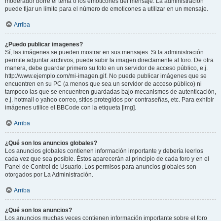
moderador borre el tema o los emoticones del mensaje. La administración
puede fijar un límite para el número de emoticones a utilizar en un mensaje.
Arriba
¿Puedo publicar imagenes?
Sí, las imágenes se pueden mostrar en sus mensajes. Si la administración
permite adjuntar archivos, puede subir la imagen directamente al foro. De otra
manera, debe guardar primero su foto en un servidor de acceso público, e.j.
http://www.ejemplo.com/mi-imagen.gif. No puede publicar imágenes que se
encuentren en su PC (a menos que sea un servidor de acceso público) ni
tampoco las que se encuentren guardadas bajo mecanismos de autenticación,
e.j. hotmail o yahoo correo, sitios protegidos por contraseñas, etc. Para exhibir
imágenes utilice el BBCode con la etiqueta [img].
Arriba
¿Qué son los anuncios globales?
Los anuncios globales contienen información importante y debería leerlos
cada vez que sea posible. Éstos aparecerán al principio de cada foro y en el
Panel de Control de Usuario. Los permisos para anuncios globales son
otorgados por La Administración.
Arriba
¿Qué son los anuncios?
Los anuncios muchas veces contienen información importante sobre el foro