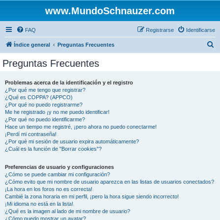
www.MundoSchnauzer.com
FAQ
Registrarse
Identificarse
B
Índice general
Preguntas Frecuentes
u
Preguntas Frecuentes
s
c
Problemas acerca de la identificación y el registro
¿Por qué me tengo que registrar?
a
¿Qué es COPPA? (APPCO)
r
¿Por qué no puedo registrarme?
Me he registrado ¡y no me puedo identificar!
¿Por qué no puedo identificarme?
Hace un tiempo me registré, ¡pero ahora no puedo conectarme!
¡Perdí mi contraseña!
¿Por qué mi sesión de usuario expira automáticamente?
¿Cuál es la función de "Borrar cookies"?
Preferencias de usuario y configuraciones
¿Cómo se puede cambiar mi configuración?
¿Cómo evito que mi nombre de usuario aparezca en las listas de usuarios conectados?
¡La hora en los foros no es correcta!
Cambié la zona horaria en mi perfil, ¡pero la hora sigue siendo incorrecto!
¡Mi idioma no está en la lista!
¿Qué es la imagen al lado de mi nombre de usuario?
¿Cómo puedo mostrar un avatar?