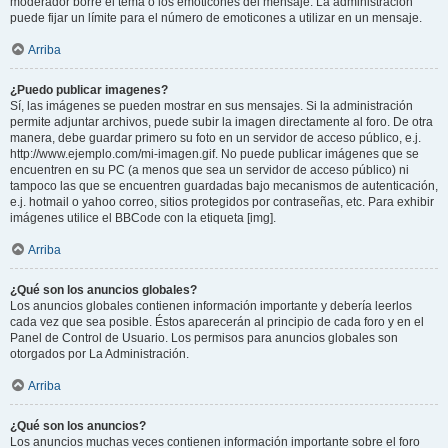
moderador borre el tema o los emoticones del mensaje. La administración
puede fijar un límite para el número de emoticones a utilizar en un mensaje.
Arriba
¿Puedo publicar imagenes?
Sí, las imágenes se pueden mostrar en sus mensajes. Si la administración
permite adjuntar archivos, puede subir la imagen directamente al foro. De otra
manera, debe guardar primero su foto en un servidor de acceso público, e.j.
http://www.ejemplo.com/mi-imagen.gif. No puede publicar imágenes que se
encuentren en su PC (a menos que sea un servidor de acceso público) ni
tampoco las que se encuentren guardadas bajo mecanismos de autenticación,
e.j. hotmail o yahoo correo, sitios protegidos por contraseñas, etc. Para exhibir
imágenes utilice el BBCode con la etiqueta [img].
Arriba
¿Qué son los anuncios globales?
Los anuncios globales contienen información importante y debería leerlos
cada vez que sea posible. Éstos aparecerán al principio de cada foro y en el
Panel de Control de Usuario. Los permisos para anuncios globales son
otorgados por La Administración.
Arriba
¿Qué son los anuncios?
Los anuncios muchas veces contienen información importante sobre el foro