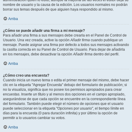
administración quién lo editó, aunque la mayoría de las veces el editor deja su
nombre de usuario y la causa de la edición. Los usuarios normales no podrán
borrar sus temas después de que alguien haya respondido al mismo.
Arriba
¿Cómo se puede añadir una firma a mi mensaje?
Para añadir una firma a sus mensajes debe crearla en el Panel de Control de
Usuario. Una vez creada, active la opción
Añadir firma
cuando publique un
mensaje. Puede asignar una firma por defecto a todos sus mensajes activando
la casilla correcta en su Panel de Control de Usuario. Para dejar de añadirla
en los mensajes, debe desactivar la opción
Añadir firma
dentro del perfil.
Arriba
¿Cómo creo una encuesta?
Cuando inicia un nuevo tema o edita el primer mensaje del mismo, debe hacer
clic en la etiqueta "Agregar Encuesta" debajo del formulario de publicación; si
no la visualiza, significa que no posee los permisos apropiados para crear
encuestas. Inserte un título y al menos dos opciones en el campo apropiado,
asegurándose de que cada opción se encuentre en la correspondiente línea
del formulario. También puede elegir el número de opciones que el usuario
puede seleccionar en la etiqueta "Opciones por usuario", el tiempo límite en
días para la encuesta (0 para duración infinita) y por último la opción de
permitir a lo usuarios cambiar su votos.
Arriba