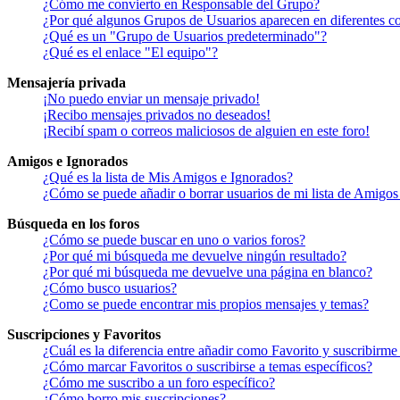
¿Cómo me convierto en Responsable del Grupo?
¿Por qué algunos Grupos de Usuarios aparecen en diferentes co
¿Qué es un "Grupo de Usuarios predeterminado"?
¿Qué es el enlace "El equipo"?
Mensajería privada
¡No puedo enviar un mensaje privado!
¡Recibo mensajes privados no deseados!
¡Recibí spam o correos maliciosos de alguien en este foro!
Amigos e Ignorados
¿Qué es la lista de Mis Amigos e Ignorados?
¿Cómo se puede añadir o borrar usuarios de mi lista de Amigos
Búsqueda en los foros
¿Cómo se puede buscar en uno o varios foros?
¿Por qué mi búsqueda me devuelve ningún resultado?
¿Por qué mi búsqueda me devuelve una página en blanco?
¿Cómo busco usuarios?
¿Como se puede encontrar mis propios mensajes y temas?
Suscripciones y Favoritos
¿Cuál es la diferencia entre añadir como Favorito y suscribirme
¿Cómo marcar Favoritos o suscribirse a temas específicos?
¿Cómo me suscribo a un foro específico?
¿Cómo borro mis suscripciones?