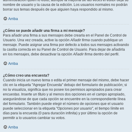
administración quién lo editó, aunque la mayoría de las veces el editor deja su
nombre de usuario y la causa de la edición. Los usuarios normales no podrán
borrar sus temas después de que alguien haya respondido al mismo.
Arriba
¿Cómo se puede añadir una firma a mi mensaje?
Para añadir una firma a sus mensajes debe crearla en el Panel de Control de
Usuario. Una vez creada, active la opción
Añadir firma
cuando publique un
mensaje. Puede asignar una firma por defecto a todos sus mensajes activando
la casilla correcta en su Panel de Control de Usuario. Para dejar de añadirla
en los mensajes, debe desactivar la opción
Añadir firma
dentro del perfil.
Arriba
¿Cómo creo una encuesta?
Cuando inicia un nuevo tema o edita el primer mensaje del mismo, debe hacer
clic en la etiqueta "Agregar Encuesta" debajo del formulario de publicación; si
no la visualiza, significa que no posee los permisos apropiados para crear
encuestas. Inserte un título y al menos dos opciones en el campo apropiado,
asegurándose de que cada opción se encuentre en la correspondiente línea
del formulario. También puede elegir el número de opciones que el usuario
puede seleccionar en la etiqueta "Opciones por usuario", el tiempo límite en
días para la encuesta (0 para duración infinita) y por último la opción de
permitir a lo usuarios cambiar su votos.
Arriba