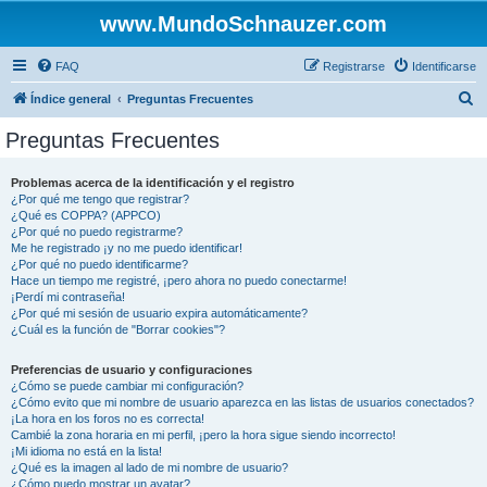
www.MundoSchnauzer.com
FAQ
Registrarse
Identificarse
B
Índice general
Preguntas Frecuentes
u
Preguntas Frecuentes
s
c
Problemas acerca de la identificación y el registro
¿Por qué me tengo que registrar?
a
¿Qué es COPPA? (APPCO)
r
¿Por qué no puedo registrarme?
Me he registrado ¡y no me puedo identificar!
¿Por qué no puedo identificarme?
Hace un tiempo me registré, ¡pero ahora no puedo conectarme!
¡Perdí mi contraseña!
¿Por qué mi sesión de usuario expira automáticamente?
¿Cuál es la función de "Borrar cookies"?
Preferencias de usuario y configuraciones
¿Cómo se puede cambiar mi configuración?
¿Cómo evito que mi nombre de usuario aparezca en las listas de usuarios conectados?
¡La hora en los foros no es correcta!
Cambié la zona horaria en mi perfil, ¡pero la hora sigue siendo incorrecto!
¡Mi idioma no está en la lista!
¿Qué es la imagen al lado de mi nombre de usuario?
¿Cómo puedo mostrar un avatar?