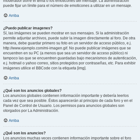
moderador borre el tema o los emoticones del mensaje. La administración
puede fijar un límite para el número de emoticones a utilizar en un mensaje.
Arriba
¿Puedo publicar imagenes?
Sí, las imágenes se pueden mostrar en sus mensajes. Si la administración
permite adjuntar archivos, puede subir la imagen directamente al foro. De otra
manera, debe guardar primero su foto en un servidor de acceso público, e.j.
http://www.ejemplo.com/mi-imagen.gif. No puede publicar imágenes que se
encuentren en su PC (a menos que sea un servidor de acceso público) ni
tampoco las que se encuentren guardadas bajo mecanismos de autenticación,
e.j. hotmail o yahoo correo, sitios protegidos por contraseñas, etc. Para exhibir
imágenes utilice el BBCode con la etiqueta [img].
Arriba
¿Qué son los anuncios globales?
Los anuncios globales contienen información importante y debería leerlos
cada vez que sea posible. Éstos aparecerán al principio de cada foro y en el
Panel de Control de Usuario. Los permisos para anuncios globales son
otorgados por La Administración.
Arriba
¿Qué son los anuncios?
Los anuncios muchas veces contienen información importante sobre el foro