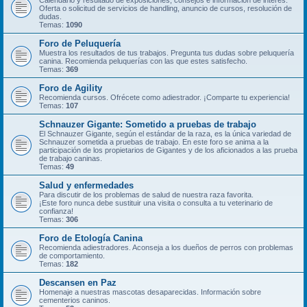
Calendario y resultado de exposiciones, consejos e información de interés.
Oferta o solicitud de servicios de handling, anuncio de cursos, resolución de
dudas.
Temas:
1090
Foro de Peluquería
Muestra los resultados de tus trabajos. Pregunta tus dudas sobre peluquería
canina. Recomienda peluquerías con las que estes satisfecho.
Temas:
369
Foro de Agility
Recomienda cursos. Ofrécete como adiestrador. ¡Comparte tu experiencia!
Temas:
107
Schnauzer Gigante: Sometido a pruebas de trabajo
El Schnauzer Gigante, según el estándar de la raza, es la única variedad de
Schnauzer sometida a pruebas de trabajo. En este foro se anima a la
participación de los propietarios de Gigantes y de los aficionados a las prueba
de trabajo caninas.
Temas:
49
Salud y enfermedades
Para discutir de los problemas de salud de nuestra raza favorita.
¡Este foro nunca debe sustituir una visita o consulta a tu veterinario de
confianza!
Temas:
306
Foro de Etología Canina
Recomienda adiestradores. Aconseja a los dueños de perros con problemas
de comportamiento.
Temas:
182
Descansen en Paz
Homenaje a nuestras mascotas desaparecidas. Información sobre
cementerios caninos.