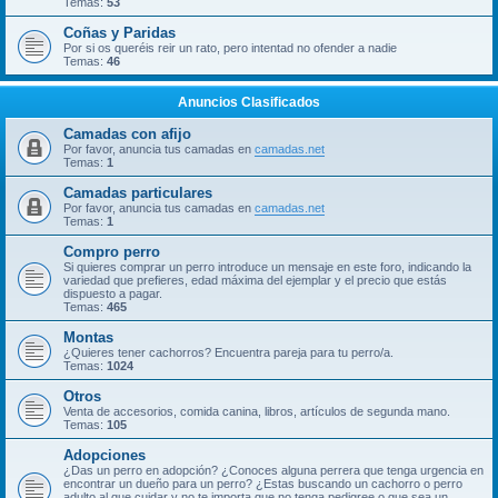
Temas:
53
Coñas y Paridas
Por si os queréis reir un rato, pero intentad no ofender a nadie
Temas:
46
Anuncios Clasificados
Camadas con afijo
Por favor, anuncia tus camadas en
camadas.net
Temas:
1
Camadas particulares
Por favor, anuncia tus camadas en
camadas.net
Temas:
1
Compro perro
Si quieres comprar un perro introduce un mensaje en este foro, indicando la
variedad que prefieres, edad máxima del ejemplar y el precio que estás
dispuesto a pagar.
Temas:
465
Montas
¿Quieres tener cachorros? Encuentra pareja para tu perro/a.
Temas:
1024
Otros
Venta de accesorios, comida canina, libros, artículos de segunda mano.
Temas:
105
Adopciones
¿Das un perro en adopción? ¿Conoces alguna perrera que tenga urgencia en
encontrar un dueño para un perro? ¿Estas buscando un cachorro o perro
adulto al que cuidar y no te importa que no tenga pedigree o que sea un