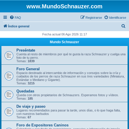
www.MundoSchnauzer.com
FAQ
Registrarse
Identificarse
B
Índice general
u
Fecha actual 06 Ago 2026 11:17
s
Mundo Schnauzer
c
Preséntate
a
Cuenta al resto de miembros por qué te gusta la raza Schnauzer y cuelga una
foto de tu perro.
r
Temas:
1839
Foro General
Espacio destinado al intercambio de información y consejos sobre la cría y
cuidados de los perros de raza Schnauzer en sus tres variedades (Miniatura,
Estándar o Mediano y Gigante).
Temas:
3215
Quedadas
Queda con otros propietarios de Schnauzers. Esperamos fotos y vídeos.
Temas:
185
De viaje y paseo
Lugares recomendados para pasar la tarde, unos días, o lo que haga falta,
con nuestros barbudos
Temas:
67
Foro de Expositores Caninos