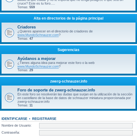
cruce? Este es tu foro.....
Temas:
559
Alta en directorios de la página principal
Criadores
¿Quieres aparecer en el directorio de criadores de
www.MundoSchnauzer.com
?
Temas:
47
Sugerencias
Ayúdanos a mejorar
¿Tienes alguna idea para mejorar este foro o la web
www.MundoSchnauzer.com
?
Temas:
29
zwerg-schnauzer.info
Foro de soporte de zwerg-schnauzer.info
En este foro se resolverán las dudas que surjan en la utilización de la sección
en castellano de la base de datos de schnauzer miniatura proporcionada por
zwerg-schnauzer.info
Temas:
11
IDENTIFICARSE
•
REGISTRARSE
Nombre de Usuario:
Contraseña: