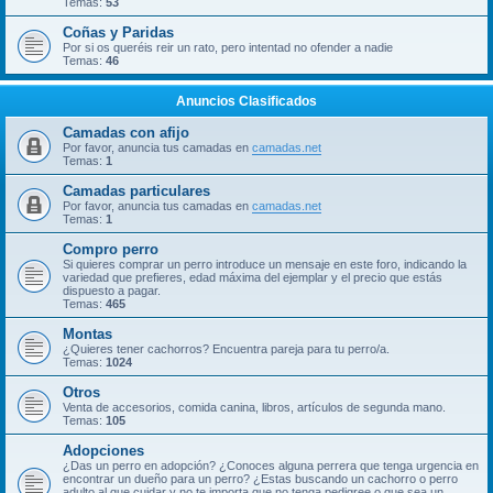
Temas:
53
Coñas y Paridas
Por si os queréis reir un rato, pero intentad no ofender a nadie
Temas:
46
Anuncios Clasificados
Camadas con afijo
Por favor, anuncia tus camadas en
camadas.net
Temas:
1
Camadas particulares
Por favor, anuncia tus camadas en
camadas.net
Temas:
1
Compro perro
Si quieres comprar un perro introduce un mensaje en este foro, indicando la
variedad que prefieres, edad máxima del ejemplar y el precio que estás
dispuesto a pagar.
Temas:
465
Montas
¿Quieres tener cachorros? Encuentra pareja para tu perro/a.
Temas:
1024
Otros
Venta de accesorios, comida canina, libros, artículos de segunda mano.
Temas:
105
Adopciones
¿Das un perro en adopción? ¿Conoces alguna perrera que tenga urgencia en
encontrar un dueño para un perro? ¿Estas buscando un cachorro o perro
adulto al que cuidar y no te importa que no tenga pedigree o que sea un