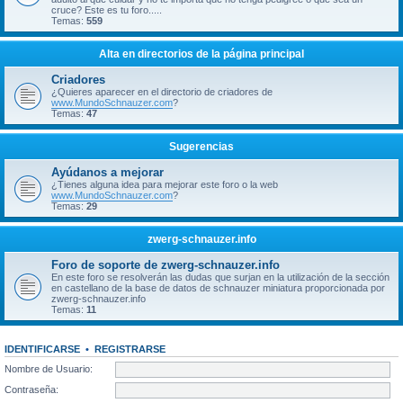
cruce? Este es tu foro.....
Temas:
559
Alta en directorios de la página principal
Criadores
¿Quieres aparecer en el directorio de criadores de
www.MundoSchnauzer.com
?
Temas:
47
Sugerencias
Ayúdanos a mejorar
¿Tienes alguna idea para mejorar este foro o la web
www.MundoSchnauzer.com
?
Temas:
29
zwerg-schnauzer.info
Foro de soporte de zwerg-schnauzer.info
En este foro se resolverán las dudas que surjan en la utilización de la sección
en castellano de la base de datos de schnauzer miniatura proporcionada por
zwerg-schnauzer.info
Temas:
11
IDENTIFICARSE
•
REGISTRARSE
Nombre de Usuario:
Contraseña: