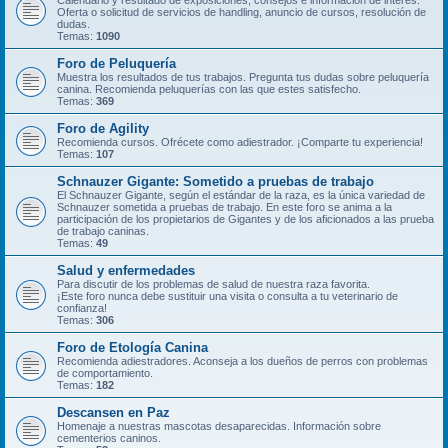
Calendario y resultado de exposiciones, consejos e información de interés.
Oferta o solicitud de servicios de handling, anuncio de cursos, resolución de
dudas.
Temas:
1090
Foro de Peluquería
Muestra los resultados de tus trabajos. Pregunta tus dudas sobre peluquería
canina. Recomienda peluquerías con las que estes satisfecho.
Temas:
369
Foro de Agility
Recomienda cursos. Ofrécete como adiestrador. ¡Comparte tu experiencia!
Temas:
107
Schnauzer Gigante: Sometido a pruebas de trabajo
El Schnauzer Gigante, según el estándar de la raza, es la única variedad de
Schnauzer sometida a pruebas de trabajo. En este foro se anima a la
participación de los propietarios de Gigantes y de los aficionados a las prueba
de trabajo caninas.
Temas:
49
Salud y enfermedades
Para discutir de los problemas de salud de nuestra raza favorita.
¡Este foro nunca debe sustituir una visita o consulta a tu veterinario de
confianza!
Temas:
306
Foro de Etología Canina
Recomienda adiestradores. Aconseja a los dueños de perros con problemas
de comportamiento.
Temas:
182
Descansen en Paz
Homenaje a nuestras mascotas desaparecidas. Información sobre
cementerios caninos.