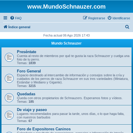
www.MundoSchnauzer.com
FAQ
Registrarse
Identificarse
B
Índice general
u
Fecha actual 06 Ago 2026 17:43
s
Mundo Schnauzer
c
Preséntate
a
Cuenta al resto de miembros por qué te gusta la raza Schnauzer y cuelga una
foto de tu perro.
r
Temas:
1839
Foro General
Espacio destinado al intercambio de información y consejos sobre la cría y
cuidados de los perros de raza Schnauzer en sus tres variedades (Miniatura,
Estándar o Mediano y Gigante).
Temas:
3215
Quedadas
Queda con otros propietarios de Schnauzers. Esperamos fotos y vídeos.
Temas:
185
De viaje y paseo
Lugares recomendados para pasar la tarde, unos días, o lo que haga falta,
con nuestros barbudos
Temas:
67
Foro de Expositores Caninos