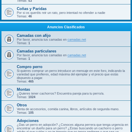
Temas:
53
Coñas y Paridas
Por si os queréis reir un rato, pero intentad no ofender a nadie
Temas:
46
Anuncios Clasificados
Camadas con afijo
Por favor, anuncia tus camadas en
camadas.net
Temas:
1
Camadas particulares
Por favor, anuncia tus camadas en
camadas.net
Temas:
1
Compro perro
Si quieres comprar un perro introduce un mensaje en este foro, indicando la
variedad que prefieres, edad máxima del ejemplar y el precio que estás
dispuesto a pagar.
Temas:
465
Montas
¿Quieres tener cachorros? Encuentra pareja para tu perro/a.
Temas:
1024
Otros
Venta de accesorios, comida canina, libros, artículos de segunda mano.
Temas:
105
Adopciones
¿Das un perro en adopción? ¿Conoces alguna perrera que tenga urgencia en
encontrar un dueño para un perro? ¿Estas buscando un cachorro o perro
adulto al que cuidar y no te importa que no tenga pedigree o que sea un