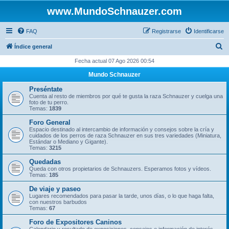
www.MundoSchnauzer.com
FAQ
Registrarse
Identificarse
B
Índice general
u
Fecha actual 07 Ago 2026 00:54
s
Mundo Schnauzer
c
Preséntate
a
Cuenta al resto de miembros por qué te gusta la raza Schnauzer y cuelga una
foto de tu perro.
r
Temas:
1839
Foro General
Espacio destinado al intercambio de información y consejos sobre la cría y
cuidados de los perros de raza Schnauzer en sus tres variedades (Miniatura,
Estándar o Mediano y Gigante).
Temas:
3215
Quedadas
Queda con otros propietarios de Schnauzers. Esperamos fotos y vídeos.
Temas:
185
De viaje y paseo
Lugares recomendados para pasar la tarde, unos días, o lo que haga falta,
con nuestros barbudos
Temas:
67
Foro de Expositores Caninos