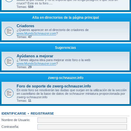
cruce? Este es tu foro.....
Temas:
559
Alta en directorios de la página principal
Criadores
¿Quieres aparecer en el directorio de criadores de
www.MundoSchnauzer.com
?
Temas:
47
Sugerencias
Ayúdanos a mejorar
¿Tienes alguna idea para mejorar este foro o la web
www.MundoSchnauzer.com
?
Temas:
29
zwerg-schnauzer.info
Foro de soporte de zwerg-schnauzer.info
En este foro se resolverán las dudas que surjan en la utilización de la sección
en castellano de la base de datos de schnauzer miniatura proporcionada por
zwerg-schnauzer.info
Temas:
11
IDENTIFICARSE
•
REGISTRARSE
Nombre de Usuario:
Contraseña: