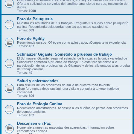
Calendario y resultado de exposiciones, consejos e información de interés.
Oferta o solicitud de servicios de handling, anuncio de cursos, resolución de
dudas.
Temas:
1090
Foro de Peluquería
Muestra los resultados de tus trabajos. Pregunta tus dudas sobre peluquería
canina. Recomienda peluquerías con las que estes satisfecho.
Temas:
369
Foro de Agility
Recomienda cursos. Ofrécete como adiestrador. ¡Comparte tu experiencia!
Temas:
107
Schnauzer Gigante: Sometido a pruebas de trabajo
El Schnauzer Gigante, según el estándar de la raza, es la única variedad de
Schnauzer sometida a pruebas de trabajo. En este foro se anima a la
participación de los propietarios de Gigantes y de los aficionados a las prueba
de trabajo caninas.
Temas:
49
Salud y enfermedades
Para discutir de los problemas de salud de nuestra raza favorita.
¡Este foro nunca debe sustituir una visita o consulta a tu veterinario de
confianza!
Temas:
306
Foro de Etología Canina
Recomienda adiestradores. Aconseja a los dueños de perros con problemas
de comportamiento.
Temas:
182
Descansen en Paz
Homenaje a nuestras mascotas desaparecidas. Información sobre
cementerios caninos.