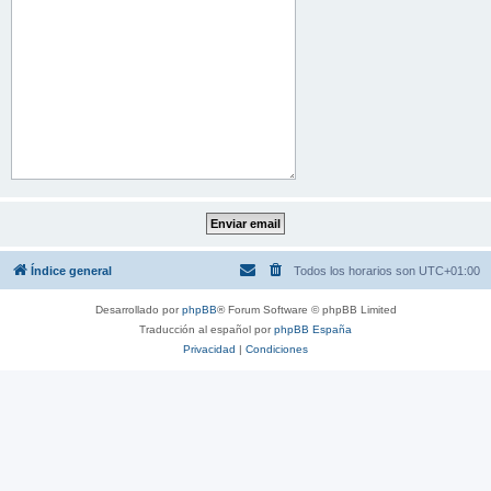
Índice general
Todos los horarios son
UTC+01:00
Desarrollado por
phpBB
® Forum Software © phpBB Limited
Traducción al español por
phpBB España
Privacidad
|
Condiciones