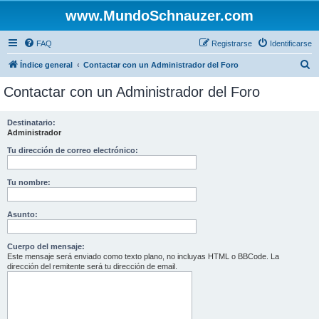
www.MundoSchnauzer.com
FAQ
Registrarse
Identificarse
B
Índice general
Contactar con un Administrador del Foro
u
Contactar con un Administrador del Foro
s
c
Destinatario:
Administrador
a
r
Tu dirección de correo electrónico:
Tu nombre:
Asunto:
Cuerpo del mensaje:
Este mensaje será enviado como texto plano, no incluyas HTML o BBCode. La
dirección del remitente será tu dirección de email.