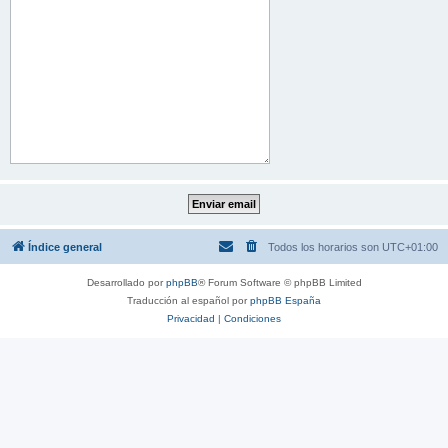
Índice general
Todos los horarios son
UTC+01:00
Desarrollado por
phpBB
® Forum Software © phpBB Limited
Traducción al español por
phpBB España
Privacidad
|
Condiciones