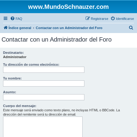
www.MundoSchnauzer.com
FAQ
Registrarse
Identificarse
B
Índice general
Contactar con un Administrador del Foro
u
Contactar con un Administrador del Foro
s
c
Destinatario:
Administrador
a
r
Tu dirección de correo electrónico:
Tu nombre:
Asunto:
Cuerpo del mensaje:
Este mensaje será enviado como texto plano, no incluyas HTML o BBCode. La
dirección del remitente será tu dirección de email.