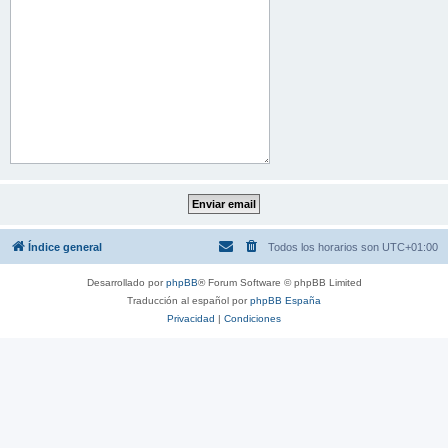
Índice general
Todos los horarios son
UTC+01:00
Desarrollado por
phpBB
® Forum Software © phpBB Limited
Traducción al español por
phpBB España
Privacidad
|
Condiciones