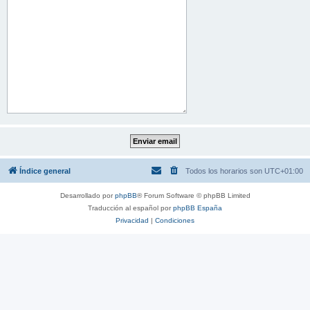
Índice general
Todos los horarios son
UTC+01:00
Desarrollado por
phpBB
® Forum Software © phpBB Limited
Traducción al español por
phpBB España
Privacidad
|
Condiciones