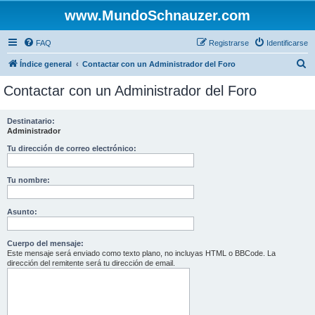
www.MundoSchnauzer.com
FAQ
Registrarse
Identificarse
B
Índice general
Contactar con un Administrador del Foro
u
Contactar con un Administrador del Foro
s
c
Destinatario:
Administrador
a
r
Tu dirección de correo electrónico:
Tu nombre:
Asunto:
Cuerpo del mensaje:
Este mensaje será enviado como texto plano, no incluyas HTML o BBCode. La
dirección del remitente será tu dirección de email.