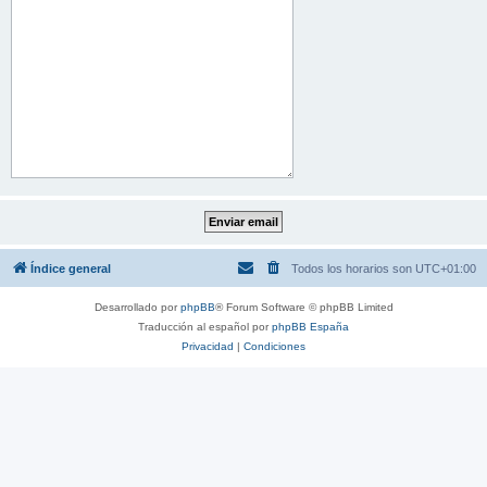
Índice general
Todos los horarios son
UTC+01:00
Desarrollado por
phpBB
® Forum Software © phpBB Limited
Traducción al español por
phpBB España
Privacidad
|
Condiciones