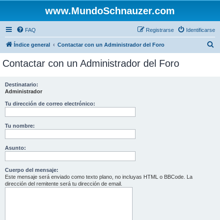
www.MundoSchnauzer.com
FAQ
Registrarse
Identificarse
B
Índice general
Contactar con un Administrador del Foro
u
Contactar con un Administrador del Foro
s
c
Destinatario:
Administrador
a
r
Tu dirección de correo electrónico:
Tu nombre:
Asunto:
Cuerpo del mensaje:
Este mensaje será enviado como texto plano, no incluyas HTML o BBCode. La
dirección del remitente será tu dirección de email.