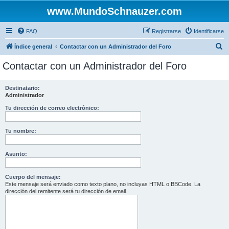
www.MundoSchnauzer.com
FAQ
Registrarse
Identificarse
B
Índice general
Contactar con un Administrador del Foro
u
Contactar con un Administrador del Foro
s
c
Destinatario:
Administrador
a
r
Tu dirección de correo electrónico:
Tu nombre:
Asunto:
Cuerpo del mensaje:
Este mensaje será enviado como texto plano, no incluyas HTML o BBCode. La
dirección del remitente será tu dirección de email.