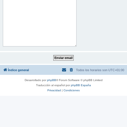
Índice general
Todos los horarios son
UTC+01:00
Desarrollado por
phpBB
® Forum Software © phpBB Limited
Traducción al español por
phpBB España
Privacidad
|
Condiciones