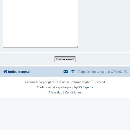
Índice general
Todos los horarios son
UTC+01:00
Desarrollado por
phpBB
® Forum Software © phpBB Limited
Traducción al español por
phpBB España
Privacidad
|
Condiciones