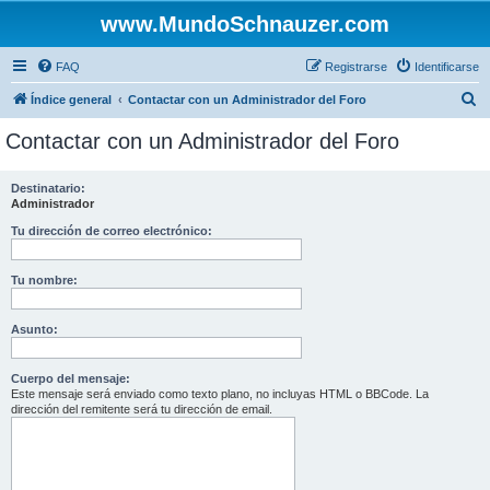
www.MundoSchnauzer.com
FAQ
Registrarse
Identificarse
B
Índice general
Contactar con un Administrador del Foro
u
Contactar con un Administrador del Foro
s
c
Destinatario:
Administrador
a
r
Tu dirección de correo electrónico:
Tu nombre:
Asunto:
Cuerpo del mensaje:
Este mensaje será enviado como texto plano, no incluyas HTML o BBCode. La
dirección del remitente será tu dirección de email.