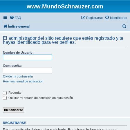
www.MundoSchnauzer.com
FAQ
Registrarse
Identificarse
B
Índice general
u
El administrador del sitio requiere que estés registrado y te
s
hayas identificado para ver perfiles.
c
Nombre de Usuario:
a
r
Contraseña:
Olvidé mi contraseña
Reenviar email de activación
Recordar
Ocultar mi estado de conexión en esta sesión
REGISTRARSE
Para autenticarte debes estar registrado. Registrarte te tomará solo unos