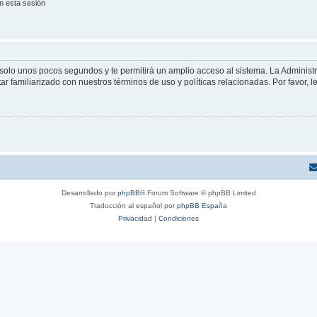
n esta sesión
á solo unos pocos segundos y te permitirá un amplio acceso al sistema. La Adminis
tar familiarizado con nuestros términos de uso y políticas relacionadas. Por favor, l
Desarrollado por
phpBB
® Forum Software © phpBB Limited
Traducción al español por
phpBB España
Privacidad
|
Condiciones