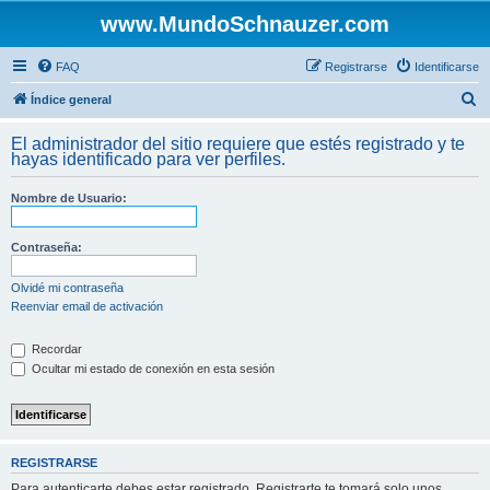
www.MundoSchnauzer.com
FAQ
Registrarse
Identificarse
B
Índice general
u
El administrador del sitio requiere que estés registrado y te
s
hayas identificado para ver perfiles.
c
Nombre de Usuario:
a
r
Contraseña:
Olvidé mi contraseña
Reenviar email de activación
Recordar
Ocultar mi estado de conexión en esta sesión
REGISTRARSE
Para autenticarte debes estar registrado. Registrarte te tomará solo unos