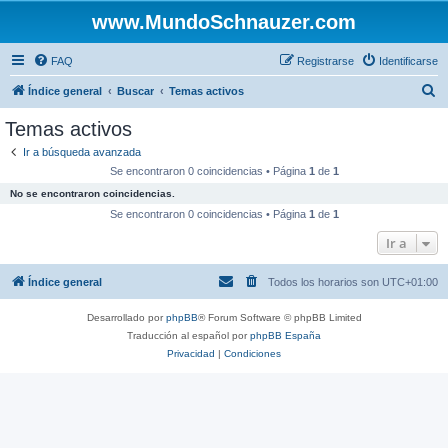
www.MundoSchnauzer.com
FAQ
Registrarse
Identificarse
B
Índice general
Buscar
Temas activos
u
Temas activos
s
Ir a búsqueda avanzada
c
Se encontraron 0 coincidencias • Página
1
de
1
a
No se encontraron coincidencias.
r
Se encontraron 0 coincidencias • Página
1
de
1
Ir a
Índice general
Todos los horarios son
UTC+01:00
Desarrollado por
phpBB
® Forum Software © phpBB Limited
Traducción al español por
phpBB España
Privacidad
|
Condiciones