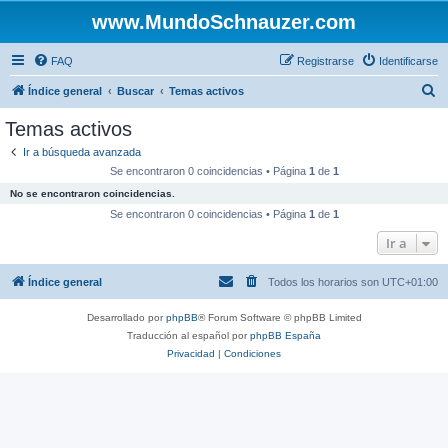
www.MundoSchnauzer.com
FAQ
Registrarse
Identificarse
B
Índice general
Buscar
Temas activos
u
Temas activos
s
Ir a búsqueda avanzada
c
Se encontraron 0 coincidencias • Página
1
de
1
a
No se encontraron coincidencias.
r
Se encontraron 0 coincidencias • Página
1
de
1
Ir a
Índice general
Todos los horarios son
UTC+01:00
Desarrollado por
phpBB
® Forum Software © phpBB Limited
Traducción al español por
phpBB España
Privacidad
|
Condiciones