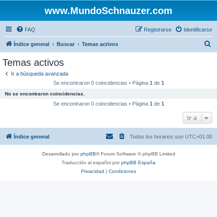
www.MundoSchnauzer.com
FAQ
Registrarse
Identificarse
B
Índice general
Buscar
Temas activos
u
Temas activos
s
Ir a búsqueda avanzada
c
Se encontraron 0 coincidencias • Página
1
de
1
a
No se encontraron coincidencias.
r
Se encontraron 0 coincidencias • Página
1
de
1
Ir a
Índice general
Todos los horarios son
UTC+01:00
Desarrollado por
phpBB
® Forum Software © phpBB Limited
Traducción al español por
phpBB España
Privacidad
|
Condiciones