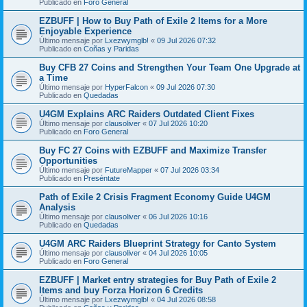
Publicado en
Foro General
EZBUFF | How to Buy Path of Exile 2 Items for a More
Enjoyable Experience
Último mensaje por
Lxezwymglb!
«
09 Jul 2026 07:32
Publicado en
Coñas y Paridas
Buy CFB 27 Coins and Strengthen Your Team One Upgrade at
a Time
Último mensaje por
HyperFalcon
«
09 Jul 2026 07:30
Publicado en
Quedadas
U4GM Explains ARC Raiders Outdated Client Fixes
Último mensaje por
clausoliver
«
07 Jul 2026 10:20
Publicado en
Foro General
Buy FC 27 Coins with EZBUFF and Maximize Transfer
Opportunities
Último mensaje por
FutureMapper
«
07 Jul 2026 03:34
Publicado en
Preséntate
Path of Exile 2 Crisis Fragment Economy Guide U4GM
Analysis
Último mensaje por
clausoliver
«
06 Jul 2026 10:16
Publicado en
Quedadas
U4GM ARC Raiders Blueprint Strategy for Canto System
Último mensaje por
clausoliver
«
04 Jul 2026 10:05
Publicado en
Foro General
EZBUFF | Market entry strategies for Buy Path of Exile 2
Items and buy Forza Horizon 6 Credits
Último mensaje por
Lxezwymglb!
«
04 Jul 2026 08:58