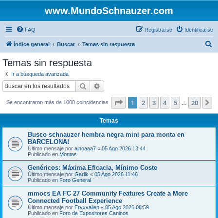
www.MundoSchnauzer.com
FAQ
Registrarse
Identificarse
B
Índice general
Buscar
Temas sin respuesta
u
Temas sin respuesta
s
Ir a búsqueda avanzada
c
Buscar
Búsqueda avanzada
a
Página
1
de
20
1
2
3
4
5
20
S
Se encontraron más de 1000 coincidencias
r
…
Temas
Busco schnauzer hembra negra mini para monta en
BARCELONA!
Último mensaje por
ainoaaa7
«
05 Ago 2026 13:44
Publicado en
Montas
Genéricos: Máxima Eficacia, Mínimo Coste
Último mensaje por
Garlik
«
05 Ago 2026 11:46
Publicado en
Foro General
mmocs EA FC 27 Community Features Create a More
Connected Football Experience
Último mensaje por
Eryxvallen
«
05 Ago 2026 08:59
Publicado en
Foro de Expositores Caninos