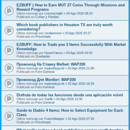
EZBUFF | How to Earn MUT 27 Coins Through Missions and
Reward Programs
Último mensaje por
Lxezwymglb!
«
04 Ago 2026 08:33
Publicado en
Coñas y Paridas
Which book publishers in Houston TX are truly worth
considering?
Último mensaje por
cecilamoore
«
03 Ago 2026 20:27
Publicado en
Preséntate
EZBUFF: How to Trade poe 2 Items Successfully With Market
Knowledge
Último mensaje por
HyperFalcon
«
03 Ago 2026 04:43
Publicado en
Quedadas
Промокод На Ставку Melbet: WAP200
Último mensaje por
myjkoelspycle
«
02 Ago 2026 21:08
Publicado en
Foro General
Промокод Для Мелбет: WAP200
Último mensaje por
myjkoelspycle
«
02 Ago 2026 18:29
Publicado en
Foro General
Disfruta de todas las funciones desde una aplicación móvil
Último mensaje por
Garlik
«
02 Ago 2026 13:35
Publicado en
Foro General
Guide to Diablo 4 Items: How to Select Equipment for Each
Class
Último mensaje por
FutureMapper
«
01 Ago 2026 07:35
Publicado en
Preséntate