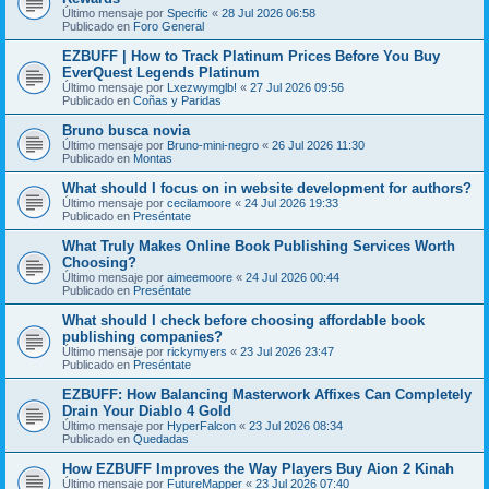
Último mensaje por
Specific
«
28 Jul 2026 06:58
Publicado en
Foro General
EZBUFF | How to Track Platinum Prices Before You Buy
EverQuest Legends Platinum
Último mensaje por
Lxezwymglb!
«
27 Jul 2026 09:56
Publicado en
Coñas y Paridas
Bruno busca novia
Último mensaje por
Bruno-mini-negro
«
26 Jul 2026 11:30
Publicado en
Montas
What should I focus on in website development for authors?
Último mensaje por
cecilamoore
«
24 Jul 2026 19:33
Publicado en
Preséntate
What Truly Makes Online Book Publishing Services Worth
Choosing?
Último mensaje por
aimeemoore
«
24 Jul 2026 00:44
Publicado en
Preséntate
What should I check before choosing affordable book
publishing companies?
Último mensaje por
rickymyers
«
23 Jul 2026 23:47
Publicado en
Preséntate
EZBUFF: How Balancing Masterwork Affixes Can Completely
Drain Your Diablo 4 Gold
Último mensaje por
HyperFalcon
«
23 Jul 2026 08:34
Publicado en
Quedadas
How EZBUFF Improves the Way Players Buy Aion 2 Kinah
Último mensaje por
FutureMapper
«
23 Jul 2026 07:40