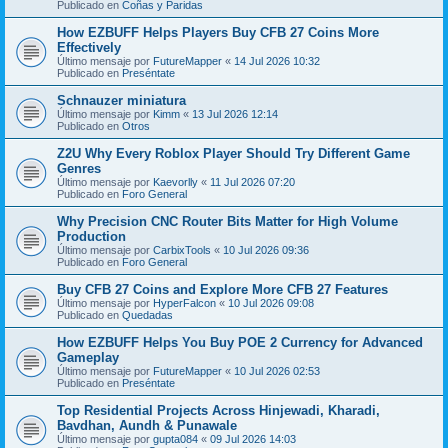
Publicado en
Coñas y Paridas
How EZBUFF Helps Players Buy CFB 27 Coins More
Effectively
Último mensaje por
FutureMapper
«
14 Jul 2026 10:32
Publicado en
Preséntate
Schnauzer miniatura
Último mensaje por
Kimm
«
13 Jul 2026 12:14
Publicado en
Otros
Z2U Why Every Roblox Player Should Try Different Game
Genres
Último mensaje por
Kaevorlly
«
11 Jul 2026 07:20
Publicado en
Foro General
Why Precision CNC Router Bits Matter for High Volume
Production
Último mensaje por
CarbixTools
«
10 Jul 2026 09:36
Publicado en
Foro General
Buy CFB 27 Coins and Explore More CFB 27 Features
Último mensaje por
HyperFalcon
«
10 Jul 2026 09:08
Publicado en
Quedadas
How EZBUFF Helps You Buy POE 2 Currency for Advanced
Gameplay
Último mensaje por
FutureMapper
«
10 Jul 2026 02:53
Publicado en
Preséntate
Top Residential Projects Across Hinjewadi, Kharadi,
Bavdhan, Aundh & Punawale
Último mensaje por
gupta084
«
09 Jul 2026 14:03