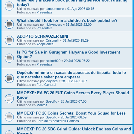
What really makes a book publishing service worth trusting
today?
Último mensaje por
aimeemoore
«
01 Ago 2026 00:15
Publicado en
Preséntate
What should I look for in a children's book publisher?
Último mensaje por
rickymyers
«
31 Jul 2026 22:00
Publicado en
Preséntate
ADOPTO SCHNAUZER MINI
Último mensaje por
CristinaH
«
31 Jul 2026 15:29
Publicado en
Adopciones
Is PG for Sale in Gurugram Haryana a Good Investment
Option?
Último mensaje por
reeltor920
«
29 Jul 2026 07:22
Publicado en
Preséntate
Depósito mínimo en casas de apuestas de España: todo lo
que necesitas saber para empezar
Último mensaje por
leojones
«
28 Jul 2026 10:07
Publicado en
Foro General
MMOEXP: EA FC 26 FUT Coins Secrets Every Player Should
Know
Último mensaje por
Specific
«
28 Jul 2026 07:00
Publicado en
Montas
MMOEXP FC 26 Coins Secrets: Boost Your Squad for Less
Último mensaje por
Specific
«
28 Jul 2026 06:59
Publicado en
Foro de Expositores Caninos
MMOEXP FC 26 SBC Grind Guide: Unlock Endless Coins and
Rewards