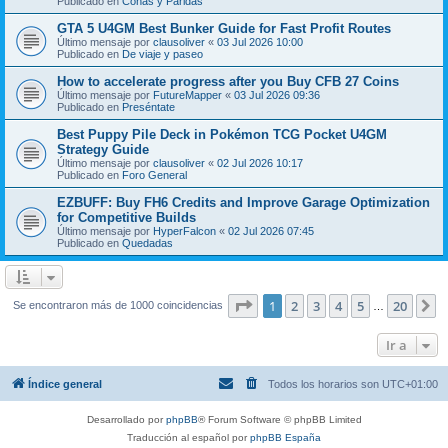
Publicado en
Coñas y Paridas
GTA 5 U4GM Best Bunker Guide for Fast Profit Routes
Último mensaje por
clausoliver
«
03 Jul 2026 10:00
Publicado en
De viaje y paseo
How to accelerate progress after you Buy CFB 27 Coins
Último mensaje por
FutureMapper
«
03 Jul 2026 09:36
Publicado en
Preséntate
Best Puppy Pile Deck in Pokémon TCG Pocket U4GM
Strategy Guide
Último mensaje por
clausoliver
«
02 Jul 2026 10:17
Publicado en
Foro General
EZBUFF: Buy FH6 Credits and Improve Garage Optimization
for Competitive Builds
Último mensaje por
HyperFalcon
«
02 Jul 2026 07:45
Publicado en
Quedadas
Página
1
de
20
1
2
3
4
5
20
S
Se encontraron más de 1000 coincidencias
…
Ir a
Índice general
Todos los horarios son
UTC+01:00
Desarrollado por
phpBB
® Forum Software © phpBB Limited
Traducción al español por
phpBB España