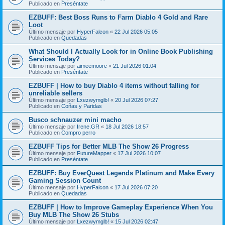
Publicado en
Preséntate
EZBUFF: Best Boss Runs to Farm Diablo 4 Gold and Rare
Loot
Último mensaje por
HyperFalcon
«
22 Jul 2026 05:05
Publicado en
Quedadas
What Should I Actually Look for in Online Book Publishing
Services Today?
Último mensaje por
aimeemoore
«
21 Jul 2026 01:04
Publicado en
Preséntate
EZBUFF | How to buy Diablo 4 items without falling for
unreliable sellers
Último mensaje por
Lxezwymglb!
«
20 Jul 2026 07:27
Publicado en
Coñas y Paridas
Busco schnauzer mini macho
Último mensaje por
Irene.GR
«
18 Jul 2026 18:57
Publicado en
Compro perro
EZBUFF Tips for Better MLB The Show 26 Progress
Último mensaje por
FutureMapper
«
17 Jul 2026 10:07
Publicado en
Preséntate
EZBUFF: Buy EverQuest Legends Platinum and Make Every
Gaming Session Count
Último mensaje por
HyperFalcon
«
17 Jul 2026 07:20
Publicado en
Quedadas
EZBUFF | How to Improve Gameplay Experience When You
Buy MLB The Show 26 Stubs
Último mensaje por
Lxezwymglb!
«
15 Jul 2026 02:47