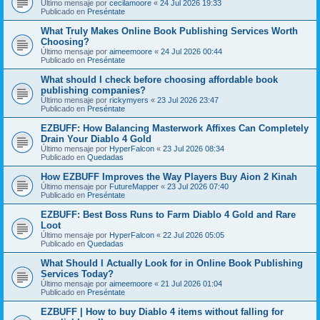
Último mensaje por
cecilamoore
«
24 Jul 2026 19:33
Publicado en
Preséntate
What Truly Makes Online Book Publishing Services Worth
Choosing?
Último mensaje por
aimeemoore
«
24 Jul 2026 00:44
Publicado en
Preséntate
What should I check before choosing affordable book
publishing companies?
Último mensaje por
rickymyers
«
23 Jul 2026 23:47
Publicado en
Preséntate
EZBUFF: How Balancing Masterwork Affixes Can Completely
Drain Your Diablo 4 Gold
Último mensaje por
HyperFalcon
«
23 Jul 2026 08:34
Publicado en
Quedadas
How EZBUFF Improves the Way Players Buy Aion 2 Kinah
Último mensaje por
FutureMapper
«
23 Jul 2026 07:40
Publicado en
Preséntate
EZBUFF: Best Boss Runs to Farm Diablo 4 Gold and Rare
Loot
Último mensaje por
HyperFalcon
«
22 Jul 2026 05:05
Publicado en
Quedadas
What Should I Actually Look for in Online Book Publishing
Services Today?
Último mensaje por
aimeemoore
«
21 Jul 2026 01:04
Publicado en
Preséntate
EZBUFF | How to buy Diablo 4 items without falling for