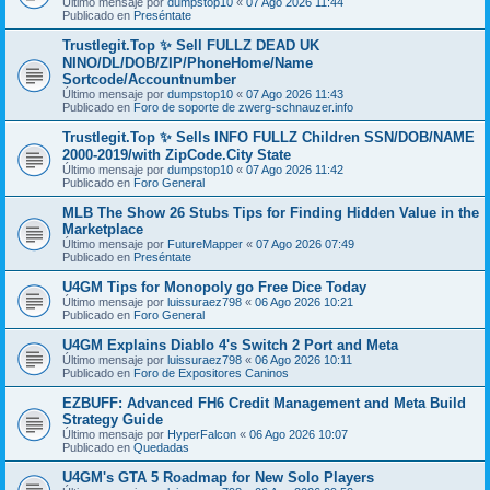
Último mensaje por
dumpstop10
«
07 Ago 2026 11:44
Publicado en
Preséntate
Trustlegit.Top ✨ Sell FULLZ DEAD UK
NINO/DL/DOB/ZIP/PhoneHome/Name
Sortcode/Accountnumber
Último mensaje por
dumpstop10
«
07 Ago 2026 11:43
Publicado en
Foro de soporte de zwerg-schnauzer.info
Trustlegit.Top ✨ Sells INFO FULLZ Children SSN/DOB/NAME
2000-2019/with ZipCode.City State
Último mensaje por
dumpstop10
«
07 Ago 2026 11:42
Publicado en
Foro General
MLB The Show 26 Stubs Tips for Finding Hidden Value in the
Marketplace
Último mensaje por
FutureMapper
«
07 Ago 2026 07:49
Publicado en
Preséntate
U4GM Tips for Monopoly go Free Dice Today
Último mensaje por
luissuraez798
«
06 Ago 2026 10:21
Publicado en
Foro General
U4GM Explains Diablo 4's Switch 2 Port and Meta
Último mensaje por
luissuraez798
«
06 Ago 2026 10:11
Publicado en
Foro de Expositores Caninos
EZBUFF: Advanced FH6 Credit Management and Meta Build
Strategy Guide
Último mensaje por
HyperFalcon
«
06 Ago 2026 10:07
Publicado en
Quedadas
U4GM's GTA 5 Roadmap for New Solo Players