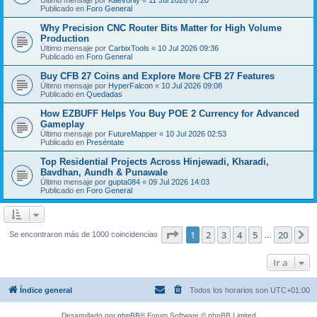
Publicado en
Foro General
Why Precision CNC Router Bits Matter for High Volume
Production
Último mensaje por
CarbixTools
«
10 Jul 2026 09:36
Publicado en
Foro General
Buy CFB 27 Coins and Explore More CFB 27 Features
Último mensaje por
HyperFalcon
«
10 Jul 2026 09:08
Publicado en
Quedadas
How EZBUFF Helps You Buy POE 2 Currency for Advanced
Gameplay
Último mensaje por
FutureMapper
«
10 Jul 2026 02:53
Publicado en
Preséntate
Top Residential Projects Across Hinjewadi, Kharadi,
Bavdhan, Aundh & Punawale
Último mensaje por
gupta084
«
09 Jul 2026 14:03
Publicado en
Foro General
Página
1
de
20
1
2
3
4
5
20
S
Se encontraron más de 1000 coincidencias
…
Ir a
Índice general
Todos los horarios son
UTC+01:00
Desarrollado por
phpBB
® Forum Software © phpBB Limited