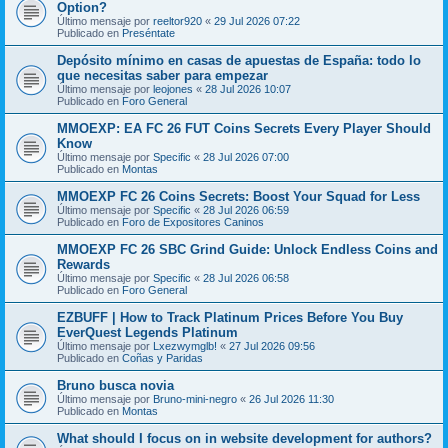
Option?
Último mensaje por
reeltor920
«
29 Jul 2026 07:22
Publicado en
Preséntate
Depósito mínimo en casas de apuestas de España: todo lo
que necesitas saber para empezar
Último mensaje por
leojones
«
28 Jul 2026 10:07
Publicado en
Foro General
MMOEXP: EA FC 26 FUT Coins Secrets Every Player Should
Know
Último mensaje por
Specific
«
28 Jul 2026 07:00
Publicado en
Montas
MMOEXP FC 26 Coins Secrets: Boost Your Squad for Less
Último mensaje por
Specific
«
28 Jul 2026 06:59
Publicado en
Foro de Expositores Caninos
MMOEXP FC 26 SBC Grind Guide: Unlock Endless Coins and
Rewards
Último mensaje por
Specific
«
28 Jul 2026 06:58
Publicado en
Foro General
EZBUFF | How to Track Platinum Prices Before You Buy
EverQuest Legends Platinum
Último mensaje por
Lxezwymglb!
«
27 Jul 2026 09:56
Publicado en
Coñas y Paridas
Bruno busca novia
Último mensaje por
Bruno-mini-negro
«
26 Jul 2026 11:30
Publicado en
Montas
What should I focus on in website development for authors?