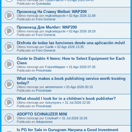
Publicado en
Quedadas
Промокод На Ставку Melbet: WAP200
Último mensaje por
myjkoelspycle
«
02 Ago 2026 21:08
Publicado en
Foro General
Промокод Для Мелбет: WAP200
Último mensaje por
myjkoelspycle
«
02 Ago 2026 18:29
Publicado en
Foro General
Disfruta de todas las funciones desde una aplicación móvil
Último mensaje por
Garlik
«
02 Ago 2026 13:35
Publicado en
Foro General
Guide to Diablo 4 Items: How to Select Equipment for Each
Class
Último mensaje por
FutureMapper
«
01 Ago 2026 07:35
Publicado en
Preséntate
What really makes a book publishing service worth trusting
today?
Último mensaje por
aimeemoore
«
01 Ago 2026 00:15
Publicado en
Preséntate
What should I look for in a children's book publisher?
Último mensaje por
rickymyers
«
31 Jul 2026 22:00
Publicado en
Preséntate
ADOPTO SCHNAUZER MINI
Último mensaje por
CristinaH
«
31 Jul 2026 15:29
Publicado en
Adopciones
Is PG for Sale in Gurugram Haryana a Good Investment