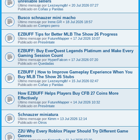
unreliable sellers
Último mensaje por
Lxezwymglb!
«
20 Jul 2026 07:27
Publicado en
Coñas y Paridas
Busco schnauzer mini macho
Último mensaje por
Irene.GR
«
18 Jul 2026 18:57
Publicado en
Compro perro
EZBUFF Tips for Better MLB The Show 26 Progress
Último mensaje por
FutureMapper
«
17 Jul 2026 10:07
Publicado en
Preséntate
EZBUFF: Buy EverQuest Legends Platinum and Make Every
Gaming Session Count
Último mensaje por
HyperFalcon
«
17 Jul 2026 07:20
Publicado en
Quedadas
EZBUFF | How to Improve Gameplay Experience When You
Buy MLB The Show 26 Stubs
Último mensaje por
Lxezwymglb!
«
15 Jul 2026 02:47
Publicado en
Coñas y Paridas
How EZBUFF Helps Players Buy CFB 27 Coins More
Effectively
Último mensaje por
FutureMapper
«
14 Jul 2026 10:32
Publicado en
Preséntate
Schnauzer miniatura
Último mensaje por
Kimm
«
13 Jul 2026 12:14
Publicado en
Otros
Z2U Why Every Roblox Player Should Try Different Game
Genres
Último mensaje por
Kaevorlly
«
11 Jul 2026 07:20