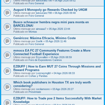
Último mensaje por
luissuraez798
«
06 Ago 2026 09:52
Publicado en
Foro General
August 6 Monopoly go Rewards Checked by U4GM
Último mensaje por
luissuraez798
«
06 Ago 2026 09:40
Publicado en
Foro General
Busco schnauzer hembra negra mini para monta en
BARCELONA!
Último mensaje por
ainoaaa7
«
05 Ago 2026 13:44
Publicado en
Montas
Genéricos: Máxima Eficacia, Mínimo Coste
Último mensaje por
Garlik
«
05 Ago 2026 11:46
Publicado en
Foro General
mmocs EA FC 27 Community Features Create a More
Connected Football Experience
Último mensaje por
Eryxvallen
«
05 Ago 2026 08:59
Publicado en
Foro de Expositores Caninos
EZBUFF | How to Earn MUT 27 Coins Through Missions and
Reward Programs
Último mensaje por
Lxezwymglb!
«
04 Ago 2026 08:33
Publicado en
Coñas y Paridas
Which book publishers in Houston TX are truly worth
considering?
Último mensaje por
cecilamoore
«
03 Ago 2026 20:27
Publicado en
Preséntate
EZBUFF: How to Trade poe 2 Items Successfully With Market
Knowledge
Último mensaje por
HyperFalcon
«
03 Ago 2026 04:43