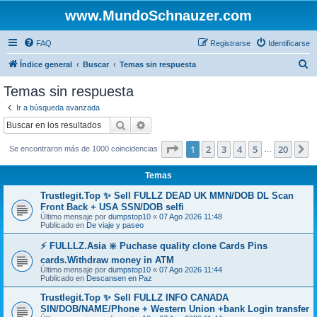
www.MundoSchnauzer.com
FAQ
Registrarse
Identificarse
B
Índice general
Buscar
Temas sin respuesta
u
Temas sin respuesta
s
Ir a búsqueda avanzada
c
Buscar
Búsqueda avanzada
a
Página
1
de
20
1
2
3
4
5
20
S
Se encontraron más de 1000 coincidencias
r
…
Temas
Trustlegit.Top ✨ Sell FULLZ DEAD UK MMN/DOB DL Scan
Front Back + USA SSN/DOB selfi
Último mensaje por
dumpstop10
«
07 Ago 2026 11:48
Publicado en
De viaje y paseo
⚡ FULLLZ.Asia ❇️ Puchase quality clone Cards Pins
cards.Withdraw money in ATM
Último mensaje por
dumpstop10
«
07 Ago 2026 11:44
Publicado en
Descansen en Paz
Trustlegit.Top ✨ Sell FULLZ INFO CANADA
SIN/DOB/NAME/Phone + Western Union +bank Login transfer