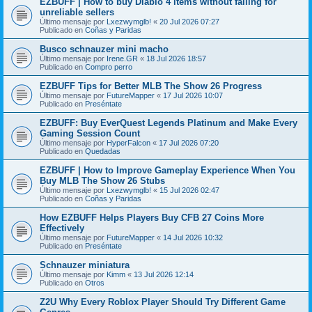
EZBUFF | How to buy Diablo 4 items without falling for
unreliable sellers
Último mensaje por
Lxezwymglb!
«
20 Jul 2026 07:27
Publicado en
Coñas y Paridas
Busco schnauzer mini macho
Último mensaje por
Irene.GR
«
18 Jul 2026 18:57
Publicado en
Compro perro
EZBUFF Tips for Better MLB The Show 26 Progress
Último mensaje por
FutureMapper
«
17 Jul 2026 10:07
Publicado en
Preséntate
EZBUFF: Buy EverQuest Legends Platinum and Make Every
Gaming Session Count
Último mensaje por
HyperFalcon
«
17 Jul 2026 07:20
Publicado en
Quedadas
EZBUFF | How to Improve Gameplay Experience When You
Buy MLB The Show 26 Stubs
Último mensaje por
Lxezwymglb!
«
15 Jul 2026 02:47
Publicado en
Coñas y Paridas
How EZBUFF Helps Players Buy CFB 27 Coins More
Effectively
Último mensaje por
FutureMapper
«
14 Jul 2026 10:32
Publicado en
Preséntate
Schnauzer miniatura
Último mensaje por
Kimm
«
13 Jul 2026 12:14
Publicado en
Otros
Z2U Why Every Roblox Player Should Try Different Game