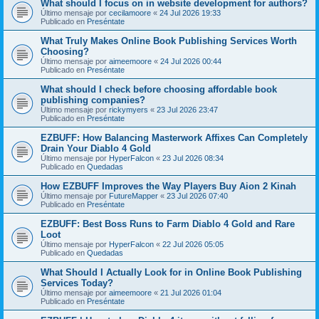
What should I focus on in website development for authors?
Último mensaje por
cecilamoore
«
24 Jul 2026 19:33
Publicado en
Preséntate
What Truly Makes Online Book Publishing Services Worth
Choosing?
Último mensaje por
aimeemoore
«
24 Jul 2026 00:44
Publicado en
Preséntate
What should I check before choosing affordable book
publishing companies?
Último mensaje por
rickymyers
«
23 Jul 2026 23:47
Publicado en
Preséntate
EZBUFF: How Balancing Masterwork Affixes Can Completely
Drain Your Diablo 4 Gold
Último mensaje por
HyperFalcon
«
23 Jul 2026 08:34
Publicado en
Quedadas
How EZBUFF Improves the Way Players Buy Aion 2 Kinah
Último mensaje por
FutureMapper
«
23 Jul 2026 07:40
Publicado en
Preséntate
EZBUFF: Best Boss Runs to Farm Diablo 4 Gold and Rare
Loot
Último mensaje por
HyperFalcon
«
22 Jul 2026 05:05
Publicado en
Quedadas
What Should I Actually Look for in Online Book Publishing
Services Today?
Último mensaje por
aimeemoore
«
21 Jul 2026 01:04
Publicado en
Preséntate