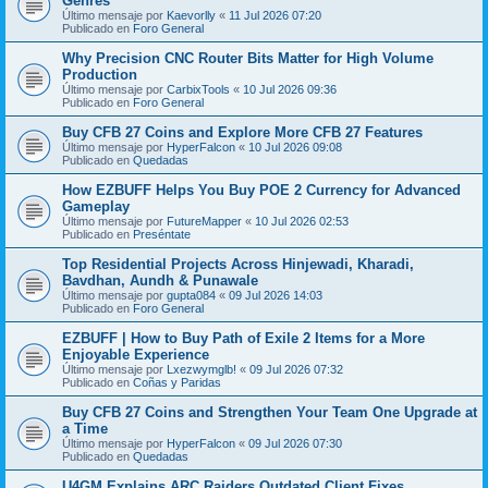
Genres
Último mensaje por
Kaevorlly
«
11 Jul 2026 07:20
Publicado en
Foro General
Why Precision CNC Router Bits Matter for High Volume
Production
Último mensaje por
CarbixTools
«
10 Jul 2026 09:36
Publicado en
Foro General
Buy CFB 27 Coins and Explore More CFB 27 Features
Último mensaje por
HyperFalcon
«
10 Jul 2026 09:08
Publicado en
Quedadas
How EZBUFF Helps You Buy POE 2 Currency for Advanced
Gameplay
Último mensaje por
FutureMapper
«
10 Jul 2026 02:53
Publicado en
Preséntate
Top Residential Projects Across Hinjewadi, Kharadi,
Bavdhan, Aundh & Punawale
Último mensaje por
gupta084
«
09 Jul 2026 14:03
Publicado en
Foro General
EZBUFF | How to Buy Path of Exile 2 Items for a More
Enjoyable Experience
Último mensaje por
Lxezwymglb!
«
09 Jul 2026 07:32
Publicado en
Coñas y Paridas
Buy CFB 27 Coins and Strengthen Your Team One Upgrade at
a Time
Último mensaje por
HyperFalcon
«
09 Jul 2026 07:30
Publicado en
Quedadas
U4GM Explains ARC Raiders Outdated Client Fixes