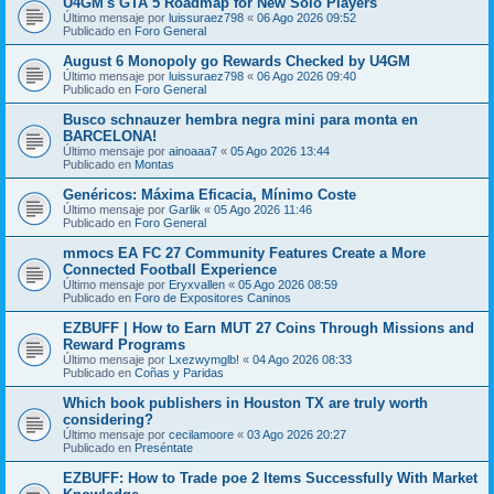
U4GM's GTA 5 Roadmap for New Solo Players
Último mensaje por
luissuraez798
«
06 Ago 2026 09:52
Publicado en
Foro General
August 6 Monopoly go Rewards Checked by U4GM
Último mensaje por
luissuraez798
«
06 Ago 2026 09:40
Publicado en
Foro General
Busco schnauzer hembra negra mini para monta en
BARCELONA!
Último mensaje por
ainoaaa7
«
05 Ago 2026 13:44
Publicado en
Montas
Genéricos: Máxima Eficacia, Mínimo Coste
Último mensaje por
Garlik
«
05 Ago 2026 11:46
Publicado en
Foro General
mmocs EA FC 27 Community Features Create a More
Connected Football Experience
Último mensaje por
Eryxvallen
«
05 Ago 2026 08:59
Publicado en
Foro de Expositores Caninos
EZBUFF | How to Earn MUT 27 Coins Through Missions and
Reward Programs
Último mensaje por
Lxezwymglb!
«
04 Ago 2026 08:33
Publicado en
Coñas y Paridas
Which book publishers in Houston TX are truly worth
considering?
Último mensaje por
cecilamoore
«
03 Ago 2026 20:27
Publicado en
Preséntate
EZBUFF: How to Trade poe 2 Items Successfully With Market