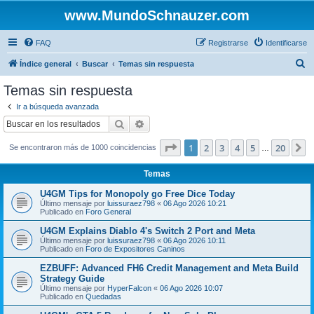
www.MundoSchnauzer.com
FAQ
Registrarse
Identificarse
B
Índice general
Buscar
Temas sin respuesta
u
Temas sin respuesta
s
Ir a búsqueda avanzada
c
Buscar
Búsqueda avanzada
a
Página
1
de
20
1
2
3
4
5
20
S
Se encontraron más de 1000 coincidencias
r
…
Temas
U4GM Tips for Monopoly go Free Dice Today
Último mensaje por
luissuraez798
«
06 Ago 2026 10:21
Publicado en
Foro General
U4GM Explains Diablo 4's Switch 2 Port and Meta
Último mensaje por
luissuraez798
«
06 Ago 2026 10:11
Publicado en
Foro de Expositores Caninos
EZBUFF: Advanced FH6 Credit Management and Meta Build
Strategy Guide
Último mensaje por
HyperFalcon
«
06 Ago 2026 10:07
Publicado en
Quedadas