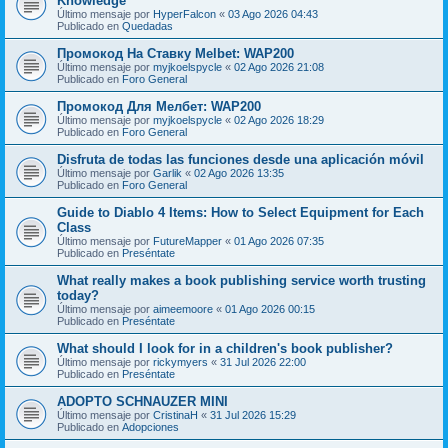
Knowledge
Último mensaje por
HyperFalcon
«
03 Ago 2026 04:43
Publicado en
Quedadas
Промокод На Ставку Melbet: WAP200
Último mensaje por
myjkoelspycle
«
02 Ago 2026 21:08
Publicado en
Foro General
Промокод Для Мелбет: WAP200
Último mensaje por
myjkoelspycle
«
02 Ago 2026 18:29
Publicado en
Foro General
Disfruta de todas las funciones desde una aplicación móvil
Último mensaje por
Garlik
«
02 Ago 2026 13:35
Publicado en
Foro General
Guide to Diablo 4 Items: How to Select Equipment for Each
Class
Último mensaje por
FutureMapper
«
01 Ago 2026 07:35
Publicado en
Preséntate
What really makes a book publishing service worth trusting
today?
Último mensaje por
aimeemoore
«
01 Ago 2026 00:15
Publicado en
Preséntate
What should I look for in a children's book publisher?
Último mensaje por
rickymyers
«
31 Jul 2026 22:00
Publicado en
Preséntate
ADOPTO SCHNAUZER MINI
Último mensaje por
CristinaH
«
31 Jul 2026 15:29
Publicado en
Adopciones