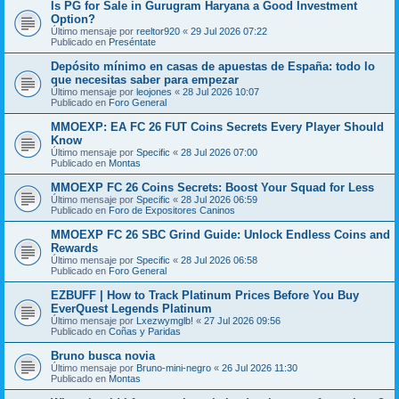
Is PG for Sale in Gurugram Haryana a Good Investment
Option?
Último mensaje por
reeltor920
«
29 Jul 2026 07:22
Publicado en
Preséntate
Depósito mínimo en casas de apuestas de España: todo lo
que necesitas saber para empezar
Último mensaje por
leojones
«
28 Jul 2026 10:07
Publicado en
Foro General
MMOEXP: EA FC 26 FUT Coins Secrets Every Player Should
Know
Último mensaje por
Specific
«
28 Jul 2026 07:00
Publicado en
Montas
MMOEXP FC 26 Coins Secrets: Boost Your Squad for Less
Último mensaje por
Specific
«
28 Jul 2026 06:59
Publicado en
Foro de Expositores Caninos
MMOEXP FC 26 SBC Grind Guide: Unlock Endless Coins and
Rewards
Último mensaje por
Specific
«
28 Jul 2026 06:58
Publicado en
Foro General
EZBUFF | How to Track Platinum Prices Before You Buy
EverQuest Legends Platinum
Último mensaje por
Lxezwymglb!
«
27 Jul 2026 09:56
Publicado en
Coñas y Paridas
Bruno busca novia
Último mensaje por
Bruno-mini-negro
«
26 Jul 2026 11:30
Publicado en
Montas