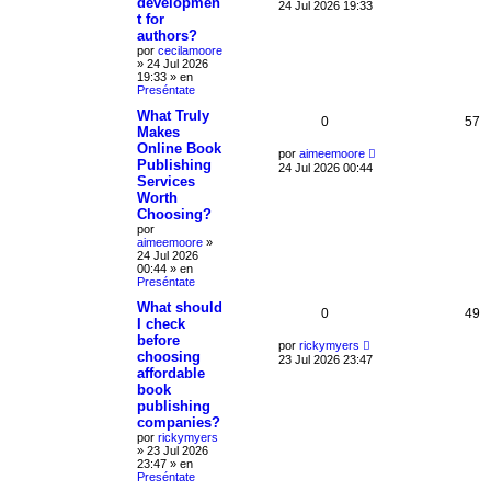
developmen
24 Jul 2026 19:33
t for
authors?
por
cecilamoore
»
24 Jul 2026
19:33
» en
Preséntate
What Truly
0
57
Makes
Online Book
por
aimeemoore
Publishing
24 Jul 2026 00:44
Services
Worth
Choosing?
por
aimeemoore
»
24 Jul 2026
00:44
» en
Preséntate
What should
0
49
I check
before
por
rickymyers
choosing
23 Jul 2026 23:47
affordable
book
publishing
companies?
por
rickymyers
»
23 Jul 2026
23:47
» en
Preséntate