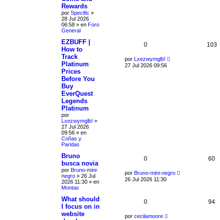
Rewards
por
Specific
»
28 Jul 2026
06:58
» en
Foro
General
EZBUFF |
0
103
How to
Track
por
Lxezwymglb!
Platinum
27 Jul 2026 09:56
Prices
Before You
Buy
EverQuest
Legends
Platinum
por
Lxezwymglb!
»
27 Jul 2026
09:56
» en
Coñas y
Paridas
Bruno
0
60
busca novia
por
Bruno-mini-
por
Bruno-mini-negro
negro
»
26 Jul
26 Jul 2026 11:30
2026 11:30
» en
Montas
What should
0
94
I focus on in
website
por
cecilamoore