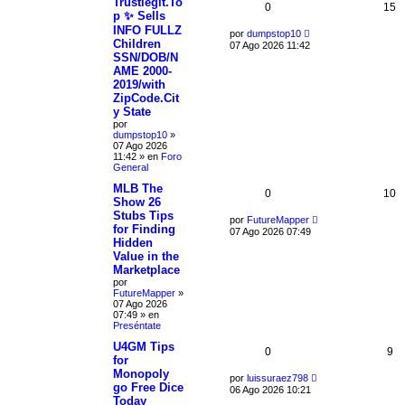
Trustlegit.To
0
15
p ✨ Sells
INFO FULLZ
por
dumpstop10
Children
07 Ago 2026 11:42
SSN/DOB/N
AME 2000-
2019/with
ZipCode.Cit
y State
por
dumpstop10
»
07 Ago 2026
11:42
» en
Foro
General
MLB The
0
10
Show 26
Stubs Tips
por
FutureMapper
for Finding
07 Ago 2026 07:49
Hidden
Value in the
Marketplace
por
FutureMapper
»
07 Ago 2026
07:49
» en
Preséntate
U4GM Tips
0
9
for
Monopoly
por
luissuraez798
go Free Dice
06 Ago 2026 10:21
Today