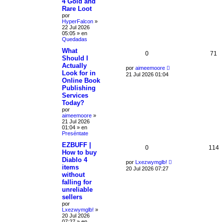
4 Gold and
Rare Loot
por
HyperFalcon
»
22 Jul 2026
05:05
» en
Quedadas
What
0
71
Should I
Actually
por
aimeemoore
Look for in
21 Jul 2026 01:04
Online Book
Publishing
Services
Today?
por
aimeemoore
»
21 Jul 2026
01:04
» en
Preséntate
EZBUFF |
0
114
How to buy
Diablo 4
por
Lxezwymglb!
items
20 Jul 2026 07:27
without
falling for
unreliable
sellers
por
Lxezwymglb!
»
20 Jul 2026
07:27
» en