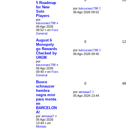
5 Roadmap
for New
por
luissuraez798
Solo
06 Ago 2026 09:52
Players
por
luissuraez798
»
06 Ago 2026
09:52
» en
Foro
General
August 6
0
12
Monopoly
go Rewards
por
luissuraez798
Checked by
06 Ago 2026 09:40
U4GM
por
luissuraez798
»
06 Ago 2026
09:40
» en
Foro
General
Busco
0
48
schnauzer
hembra
por
ainoaaa7
negra mini
05 Ago 2026 13:44
para monta
en
BARCELON
A!
por
ainoaaa7
»
05 Ago 2026
13:44
» en
Montas