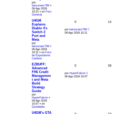
por
luissuraez798
»
06 Ago 2026
10:21
» en
Foro
General
U4GM
0
14
Explains
Diablo 4's
por
luissuraez798
Switch 2
06 Ago 2026 10:11
Port and
Meta
por
luissuraez798
»
06 Ago 2026
10:11
» en
Foro
de Expositores
Caninos
EZBUFF:
0
39
Advanced
FH6 Credit
por
HyperFalcon
Managemen
06 Ago 2026 10:07
t and Meta
Build
Strategy
Guide
por
HyperFalcon
»
06 Ago 2026
10:07
» en
Quedadas
U4GM's GTA
0
10