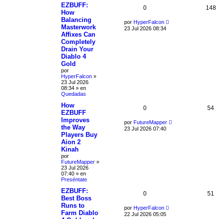
EZBUFF:
0
148
How
Balancing
por
HyperFalcon
Masterwork
23 Jul 2026 08:34
Affixes Can
Completely
Drain Your
Diablo 4
Gold
por
HyperFalcon
»
23 Jul 2026
08:34
» en
Quedadas
How
0
54
EZBUFF
Improves
por
FutureMapper
the Way
23 Jul 2026 07:40
Players Buy
Aion 2
Kinah
por
FutureMapper
»
23 Jul 2026
07:40
» en
Preséntate
EZBUFF:
0
51
Best Boss
Runs to
por
HyperFalcon
Farm Diablo
22 Jul 2026 05:05