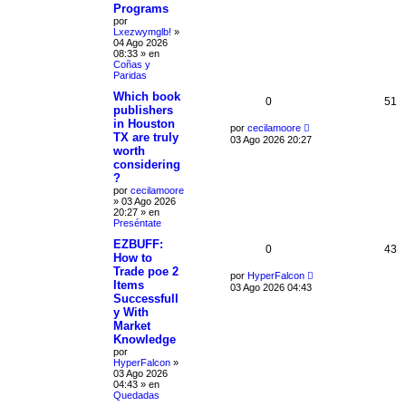
Programs
por
Lxezwymglb!
»
04 Ago 2026
08:33
» en
Coñas y
Paridas
Which book
0
51
publishers
in Houston
por
cecilamoore
TX are truly
03 Ago 2026 20:27
worth
considering
?
por
cecilamoore
»
03 Ago 2026
20:27
» en
Preséntate
EZBUFF:
0
43
How to
Trade poe 2
por
HyperFalcon
Items
03 Ago 2026 04:43
Successfull
y With
Market
Knowledge
por
HyperFalcon
»
03 Ago 2026
04:43
» en
Quedadas