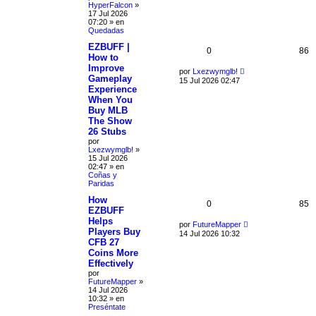
HyperFalcon
»
17 Jul 2026
07:20
» en
Quedadas
EZBUFF |
0
86
How to
Improve
por
Lxezwymglb!
Gameplay
15 Jul 2026 02:47
Experience
When You
Buy MLB
The Show
26 Stubs
por
Lxezwymglb!
»
15 Jul 2026
02:47
» en
Coñas y
Paridas
How
0
85
EZBUFF
Helps
por
FutureMapper
Players Buy
14 Jul 2026 10:32
CFB 27
Coins More
Effectively
por
FutureMapper
»
14 Jul 2026
10:32
» en
Preséntate