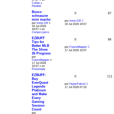
Coñas y
Paridas
Busco
0
97
schnauzer
mini macho
por
Irene.GR
por
Irene.GR
»
18 Jul 2026 18:57
18 Jul 2026
18:57
» en
Compro perro
EZBUFF
0
86
Tips for
Better MLB
por
FutureMapper
The Show
17 Jul 2026 10:07
26 Progress
por
FutureMapper
»
17 Jul 2026
10:07
» en
Preséntate
EZBUFF:
0
111
Buy
EverQuest
por
HyperFalcon
Legends
17 Jul 2026 07:20
Platinum
and Make
Every
Gaming
Session
Count
por