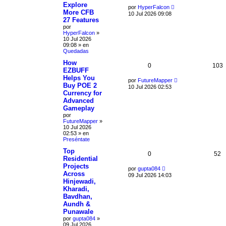
Explore
por
HyperFalcon
More CFB
10 Jul 2026 09:08
27 Features
por
HyperFalcon
»
10 Jul 2026
09:08
» en
Quedadas
How
0
103
EZBUFF
Helps You
por
FutureMapper
Buy POE 2
10 Jul 2026 02:53
Currency for
Advanced
Gameplay
por
FutureMapper
»
10 Jul 2026
02:53
» en
Preséntate
Top
0
52
Residential
Projects
por
gupta084
Across
09 Jul 2026 14:03
Hinjewadi,
Kharadi,
Bavdhan,
Aundh &
Punawale
por
gupta084
»
09 Jul 2026