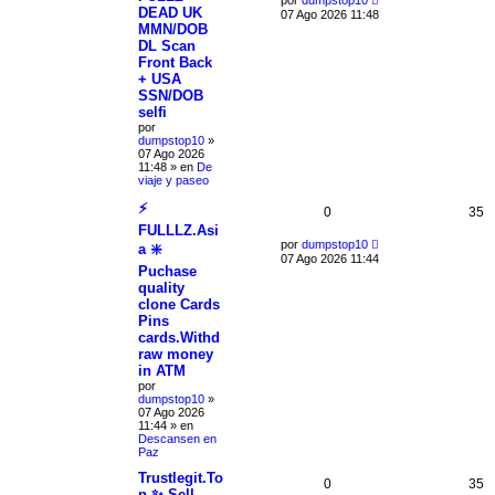
DEAD UK
07 Ago 2026 11:48
MMN/DOB
DL Scan
Front Back
+ USA
SSN/DOB
selfi
por
dumpstop10
»
07 Ago 2026
11:48
» en
De
viaje y paseo
⚡
0
35
FULLLZ.Asi
por
dumpstop10
a ❇️
07 Ago 2026 11:44
Puchase
quality
clone Cards
Pins
cards.Withd
raw money
in ATM
por
dumpstop10
»
07 Ago 2026
11:44
» en
Descansen en
Paz
Trustlegit.To
0
35
p ✨ Sell