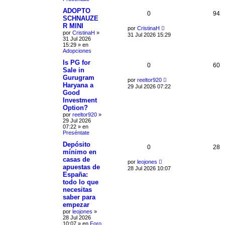
ADOPTO
0
94
SCHNAUZE
R MINI
por
CristinaH
por
CristinaH
»
31 Jul 2026 15:29
31 Jul 2026
15:29
» en
Adopciones
Is PG for
0
60
Sale in
Gurugram
por
reeltor920
Haryana a
29 Jul 2026 07:22
Good
Investment
Option?
por
reeltor920
»
29 Jul 2026
07:22
» en
Preséntate
Depósito
0
28
mínimo en
casas de
por
leojones
apuestas de
28 Jul 2026 10:07
España:
todo lo que
necesitas
saber para
empezar
por
leojones
»
28 Jul 2026
10:07
» en
Foro