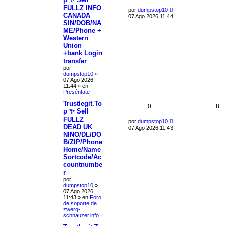
FULLZ INFO
por
dumpstop10
CANADA
07 Ago 2026 11:44
SIN/DOB/NA
ME/Phone +
Western
Union
+bank Login
transfer
por
dumpstop10
»
07 Ago 2026
11:44
» en
Preséntate
Trustlegit.To
0
8
p ✨ Sell
FULLZ
por
dumpstop10
DEAD UK
07 Ago 2026 11:43
NINO/DL/DO
B/ZIP/Phone
Home/Name
Sortcode/Ac
countnumbe
r
por
dumpstop10
»
07 Ago 2026
11:43
» en
Foro
de soporte de
zwerg-
schnauzer.info