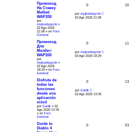
Промокод
0
10
На Ставку
Melbet:
por
myjkoelspycle
WAP200
02 Ago 2026 21:08
por
myjkoelspycle
»
02 Ago 2026
21:08
» en
Foro
General
Промокод
0
11
Для
Мелбет:
por
myjkoelspycle
WAP200
02 Ago 2026 18:29
por
myjkoelspycle
»
02 Ago 2026
18:29
» en
Foro
General
Disfruta de
0
13
todas las
funciones
por
Garlik
desde una
02 Ago 2026 13:35
aplicación
móvil
por
Garlik
»
02
Ago 2026 13:35
» en
Foro
General
Guide to
0
53
Diablo 4