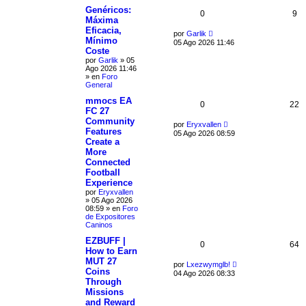
Genéricos:
0
9
Máxima
Eficacia,
por
Garlik
Mínimo
05 Ago 2026 11:46
Coste
por
Garlik
»
05
Ago 2026 11:46
» en
Foro
General
mmocs EA
0
22
FC 27
Community
por
Eryxvallen
Features
05 Ago 2026 08:59
Create a
More
Connected
Football
Experience
por
Eryxvallen
»
05 Ago 2026
08:59
» en
Foro
de Expositores
Caninos
EZBUFF |
0
64
How to Earn
MUT 27
por
Lxezwymglb!
Coins
04 Ago 2026 08:33
Through
Missions
and Reward