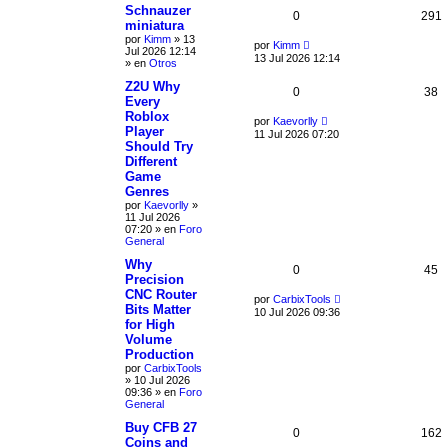
Schnauzer
0
291
miniatura
por
Kimm
»
13
por
Kimm
Jul 2026 12:14
13 Jul 2026 12:14
» en
Otros
Z2U Why
0
38
Every
Roblox
por
Kaevorlly
Player
11 Jul 2026 07:20
Should Try
Different
Game
Genres
por
Kaevorlly
»
11 Jul 2026
07:20
» en
Foro
General
Why
0
45
Precision
CNC Router
por
CarbixTools
Bits Matter
10 Jul 2026 09:36
for High
Volume
Production
por
CarbixTools
»
10 Jul 2026
09:36
» en
Foro
General
Buy CFB 27
0
162
Coins and