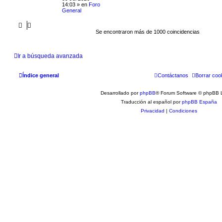
14:03
» en
Foro
General
Se encontraron más de 1000 coincidencias
Ir a búsqueda avanzada
Índice general
Contáctanos
Borrar coo
Desarrollado por
phpBB
® Forum Software © phpBB L
Traducción al español por
phpBB España
Privacidad
|
Condiciones