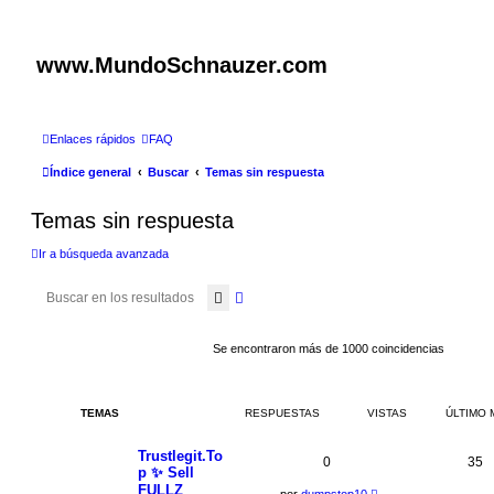
www.MundoSchnauzer.com
Enlaces rápidos
FAQ
Índice general
Buscar
Temas sin respuesta
Temas sin respuesta
Ir a búsqueda avanzada
Buscar
Búsqueda avanzada
Se encontraron más de 1000 coincidencias
TEMAS
RESPUESTAS
VISTAS
ÚLTIMO 
Trustlegit.To
0
35
p ✨ Sell
FULLZ
por
dumpstop10