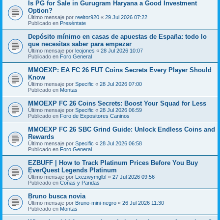
Is PG for Sale in Gurugram Haryana a Good Investment
Option?
Último mensaje por
reeltor920
«
29 Jul 2026 07:22
Publicado en
Preséntate
Depósito mínimo en casas de apuestas de España: todo lo
que necesitas saber para empezar
Último mensaje por
leojones
«
28 Jul 2026 10:07
Publicado en
Foro General
MMOEXP: EA FC 26 FUT Coins Secrets Every Player Should
Know
Último mensaje por
Specific
«
28 Jul 2026 07:00
Publicado en
Montas
MMOEXP FC 26 Coins Secrets: Boost Your Squad for Less
Último mensaje por
Specific
«
28 Jul 2026 06:59
Publicado en
Foro de Expositores Caninos
MMOEXP FC 26 SBC Grind Guide: Unlock Endless Coins and
Rewards
Último mensaje por
Specific
«
28 Jul 2026 06:58
Publicado en
Foro General
EZBUFF | How to Track Platinum Prices Before You Buy
EverQuest Legends Platinum
Último mensaje por
Lxezwymglb!
«
27 Jul 2026 09:56
Publicado en
Coñas y Paridas
Bruno busca novia
Último mensaje por
Bruno-mini-negro
«
26 Jul 2026 11:30
Publicado en
Montas