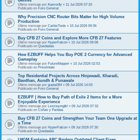
Genres
Último mensaje por
Kaevorlly
«
11 Jul 2026 07:20
Publicado en
Foro General
Why Precision CNC Router Bits Matter for High Volume
Production
Último mensaje por
CarbixTools
«
10 Jul 2026 09:36
Publicado en
Foro General
Buy CFB 27 Coins and Explore More CFB 27 Features
Último mensaje por
HyperFalcon
«
10 Jul 2026 09:08
Publicado en
Quedadas
How EZBUFF Helps You Buy POE 2 Currency for Advanced
Gameplay
Último mensaje por
FutureMapper
«
10 Jul 2026 02:53
Publicado en
Preséntate
Top Residential Projects Across Hinjewadi, Kharadi,
Bavdhan, Aundh & Punawale
Último mensaje por
gupta084
«
09 Jul 2026 14:03
Publicado en
Foro General
EZBUFF | How to Buy Path of Exile 2 Items for a More
Enjoyable Experience
Último mensaje por
Lxezwymglb!
«
09 Jul 2026 07:32
Publicado en
Coñas y Paridas
Buy CFB 27 Coins and Strengthen Your Team One Upgrade at
a Time
Último mensaje por
HyperFalcon
«
09 Jul 2026 07:30
Publicado en
Quedadas
U4GM Explains ARC Raiders Outdated Client Fixes