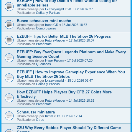
EZBUFF | How to buy Diablo 4 items without falling for
unreliable sellers
Último mensaje por
Lxezwymglb!
«
20 Jul 2026 07:27
Publicado en
Coñas y Paridas
Busco schnauzer mini macho
Último mensaje por
Irene.GR
«
18 Jul 2026 18:57
Publicado en
Compro perro
EZBUFF Tips for Better MLB The Show 26 Progress
Último mensaje por
FutureMapper
«
17 Jul 2026 10:07
Publicado en
Preséntate
EZBUFF: Buy EverQuest Legends Platinum and Make Every
Gaming Session Count
Último mensaje por
HyperFalcon
«
17 Jul 2026 07:20
Publicado en
Quedadas
EZBUFF | How to Improve Gameplay Experience When You
Buy MLB The Show 26 Stubs
Último mensaje por
Lxezwymglb!
«
15 Jul 2026 02:47
Publicado en
Coñas y Paridas
How EZBUFF Helps Players Buy CFB 27 Coins More
Effectively
Último mensaje por
FutureMapper
«
14 Jul 2026 10:32
Publicado en
Preséntate
Schnauzer miniatura
Último mensaje por
Kimm
«
13 Jul 2026 12:14
Publicado en
Otros
Z2U Why Every Roblox Player Should Try Different Game