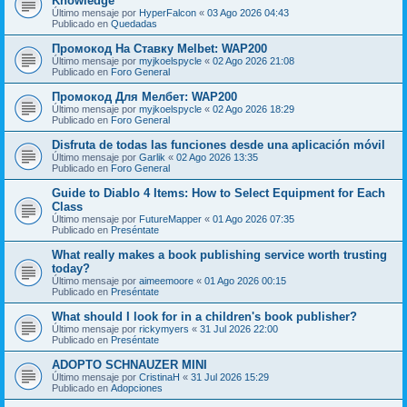
Knowledge
Último mensaje por
HyperFalcon
«
03 Ago 2026 04:43
Publicado en
Quedadas
Промокод На Ставку Melbet: WAP200
Último mensaje por
myjkoelspycle
«
02 Ago 2026 21:08
Publicado en
Foro General
Промокод Для Мелбет: WAP200
Último mensaje por
myjkoelspycle
«
02 Ago 2026 18:29
Publicado en
Foro General
Disfruta de todas las funciones desde una aplicación móvil
Último mensaje por
Garlik
«
02 Ago 2026 13:35
Publicado en
Foro General
Guide to Diablo 4 Items: How to Select Equipment for Each
Class
Último mensaje por
FutureMapper
«
01 Ago 2026 07:35
Publicado en
Preséntate
What really makes a book publishing service worth trusting
today?
Último mensaje por
aimeemoore
«
01 Ago 2026 00:15
Publicado en
Preséntate
What should I look for in a children's book publisher?
Último mensaje por
rickymyers
«
31 Jul 2026 22:00
Publicado en
Preséntate
ADOPTO SCHNAUZER MINI
Último mensaje por
CristinaH
«
31 Jul 2026 15:29
Publicado en
Adopciones