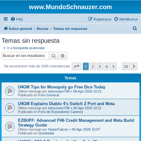
www.MundoSchnauzer.com
FAQ
Registrarse
Identificarse
B
Índice general
Buscar
Temas sin respuesta
u
Temas sin respuesta
s
Ir a búsqueda avanzada
c
Buscar
Búsqueda avanzada
a
Página
1
de
20
1
2
3
4
5
20
S
Se encontraron más de 1000 coincidencias
r
…
Temas
U4GM Tips for Monopoly go Free Dice Today
Último mensaje por
luissuraez798
«
06 Ago 2026 10:21
Publicado en
Foro General
U4GM Explains Diablo 4's Switch 2 Port and Meta
Último mensaje por
luissuraez798
«
06 Ago 2026 10:11
Publicado en
Foro de Expositores Caninos
EZBUFF: Advanced FH6 Credit Management and Meta Build
Strategy Guide
Último mensaje por
HyperFalcon
«
06 Ago 2026 10:07
Publicado en
Quedadas