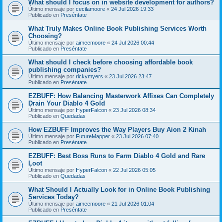
What should I focus on in website development for authors?
Último mensaje por
cecilamoore
«
24 Jul 2026 19:33
Publicado en
Preséntate
What Truly Makes Online Book Publishing Services Worth
Choosing?
Último mensaje por
aimeemoore
«
24 Jul 2026 00:44
Publicado en
Preséntate
What should I check before choosing affordable book
publishing companies?
Último mensaje por
rickymyers
«
23 Jul 2026 23:47
Publicado en
Preséntate
EZBUFF: How Balancing Masterwork Affixes Can Completely
Drain Your Diablo 4 Gold
Último mensaje por
HyperFalcon
«
23 Jul 2026 08:34
Publicado en
Quedadas
How EZBUFF Improves the Way Players Buy Aion 2 Kinah
Último mensaje por
FutureMapper
«
23 Jul 2026 07:40
Publicado en
Preséntate
EZBUFF: Best Boss Runs to Farm Diablo 4 Gold and Rare
Loot
Último mensaje por
HyperFalcon
«
22 Jul 2026 05:05
Publicado en
Quedadas
What Should I Actually Look for in Online Book Publishing
Services Today?
Último mensaje por
aimeemoore
«
21 Jul 2026 01:04
Publicado en
Preséntate