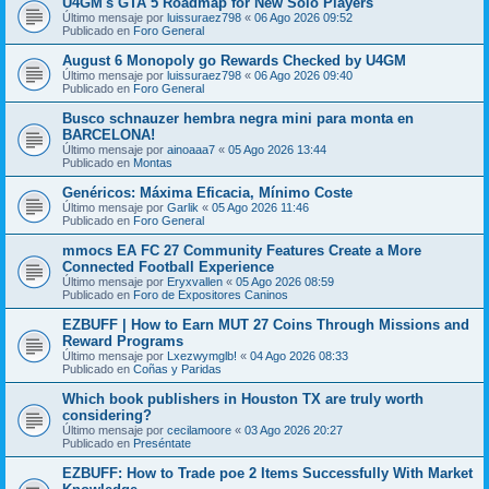
U4GM's GTA 5 Roadmap for New Solo Players
Último mensaje por
luissuraez798
«
06 Ago 2026 09:52
Publicado en
Foro General
August 6 Monopoly go Rewards Checked by U4GM
Último mensaje por
luissuraez798
«
06 Ago 2026 09:40
Publicado en
Foro General
Busco schnauzer hembra negra mini para monta en
BARCELONA!
Último mensaje por
ainoaaa7
«
05 Ago 2026 13:44
Publicado en
Montas
Genéricos: Máxima Eficacia, Mínimo Coste
Último mensaje por
Garlik
«
05 Ago 2026 11:46
Publicado en
Foro General
mmocs EA FC 27 Community Features Create a More
Connected Football Experience
Último mensaje por
Eryxvallen
«
05 Ago 2026 08:59
Publicado en
Foro de Expositores Caninos
EZBUFF | How to Earn MUT 27 Coins Through Missions and
Reward Programs
Último mensaje por
Lxezwymglb!
«
04 Ago 2026 08:33
Publicado en
Coñas y Paridas
Which book publishers in Houston TX are truly worth
considering?
Último mensaje por
cecilamoore
«
03 Ago 2026 20:27
Publicado en
Preséntate
EZBUFF: How to Trade poe 2 Items Successfully With Market