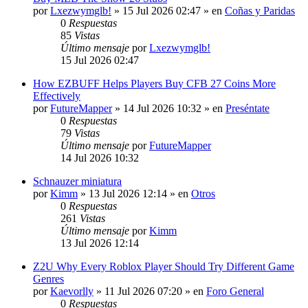
por
Lxezwymglb!
»
15 Jul 2026 02:47
» en
Coñas y Paridas
0
Respuestas
85
Vistas
Último mensaje
por
Lxezwymglb!
15 Jul 2026 02:47
How EZBUFF Helps Players Buy CFB 27 Coins More
Effectively
por
FutureMapper
»
14 Jul 2026 10:32
» en
Preséntate
0
Respuestas
79
Vistas
Último mensaje
por
FutureMapper
14 Jul 2026 10:32
Schnauzer miniatura
por
Kimm
»
13 Jul 2026 12:14
» en
Otros
0
Respuestas
261
Vistas
Último mensaje
por
Kimm
13 Jul 2026 12:14
Z2U Why Every Roblox Player Should Try Different Game
Genres
por
Kaevorlly
»
11 Jul 2026 07:20
» en
Foro General
0
Respuestas