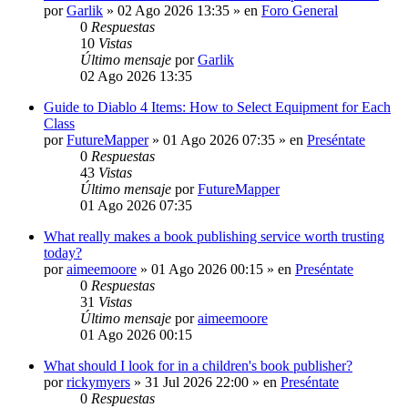
por
Garlik
»
02 Ago 2026 13:35
» en
Foro General
0
Respuestas
10
Vistas
Último mensaje
por
Garlik
02 Ago 2026 13:35
Guide to Diablo 4 Items: How to Select Equipment for Each
Class
por
FutureMapper
»
01 Ago 2026 07:35
» en
Preséntate
0
Respuestas
43
Vistas
Último mensaje
por
FutureMapper
01 Ago 2026 07:35
What really makes a book publishing service worth trusting
today?
por
aimeemoore
»
01 Ago 2026 00:15
» en
Preséntate
0
Respuestas
31
Vistas
Último mensaje
por
aimeemoore
01 Ago 2026 00:15
What should I look for in a children's book publisher?
por
rickymyers
»
31 Jul 2026 22:00
» en
Preséntate
0
Respuestas