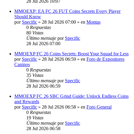
28 Jul 2026 10:07
MMOEXP: EA FC 26 FUT Coins Secrets Every Player
Should Know
por
Specific
»
28 Jul 2026 07:00
» en
Montas
0
Respuestas
80
Vistas
Último mensaje
por
Specific
28 Jul 2026 07:00
MMOEXP FC 26 Coins Secrets: Boost Your Squad for Less
por
Specific
»
28 Jul 2026 06:59
» en
Foro de Expositores
Caninos
0
Respuestas
35
Vistas
Último mensaje
por
Specific
28 Jul 2026 06:59
MMOEXP FC 26 SBC Grind Guide: Unlock Endless Coins
and Rewards
por
Specific
»
28 Jul 2026 06:58
» en
Foro General
0
Respuestas
19
Vistas
Último mensaje
por
Specific
28 Jul 2026 06:58