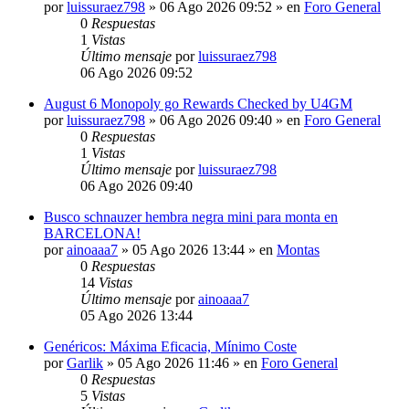
por
luissuraez798
»
06 Ago 2026 09:52
» en
Foro General
0
Respuestas
1
Vistas
Último mensaje
por
luissuraez798
06 Ago 2026 09:52
August 6 Monopoly go Rewards Checked by U4GM
por
luissuraez798
»
06 Ago 2026 09:40
» en
Foro General
0
Respuestas
1
Vistas
Último mensaje
por
luissuraez798
06 Ago 2026 09:40
Busco schnauzer hembra negra mini para monta en
BARCELONA!
por
ainoaaa7
»
05 Ago 2026 13:44
» en
Montas
0
Respuestas
14
Vistas
Último mensaje
por
ainoaaa7
05 Ago 2026 13:44
Genéricos: Máxima Eficacia, Mínimo Coste
por
Garlik
»
05 Ago 2026 11:46
» en
Foro General
0
Respuestas
5
Vistas