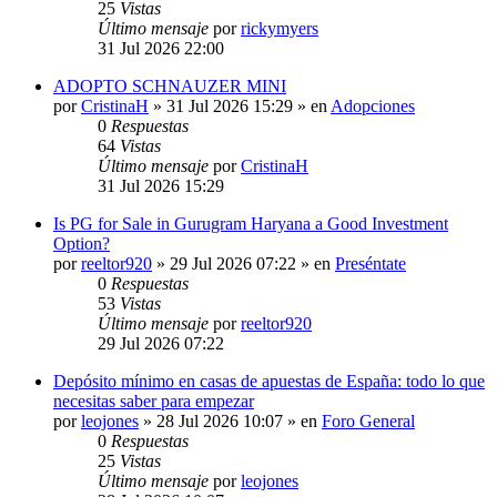
25
Vistas
Último mensaje
por
rickymyers
31 Jul 2026 22:00
ADOPTO SCHNAUZER MINI
por
CristinaH
»
31 Jul 2026 15:29
» en
Adopciones
0
Respuestas
64
Vistas
Último mensaje
por
CristinaH
31 Jul 2026 15:29
Is PG for Sale in Gurugram Haryana a Good Investment
Option?
por
reeltor920
»
29 Jul 2026 07:22
» en
Preséntate
0
Respuestas
53
Vistas
Último mensaje
por
reeltor920
29 Jul 2026 07:22
Depósito mínimo en casas de apuestas de España: todo lo que
necesitas saber para empezar
por
leojones
»
28 Jul 2026 10:07
» en
Foro General
0
Respuestas
25
Vistas
Último mensaje
por
leojones