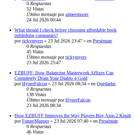
0
Respuestas
52
Vistas
Último mensaje
por
aimeemoore
24 Jul 2026 00:44
What should I check before choosing affordable book
publishing companies?
por
rickymyers
»
23 Jul 2026 23:47
» en
Preséntate
0
Respuestas
45
Vistas
Último mensaje
por
rickymyers
23 Jul 2026 23:47
EZBUFF: How Balancing Masterwork Affixes Can
Completely Drain Your Diablo 4 Gold
por
HyperFalcon
»
23 Jul 2026 08:34
» en
Quedadas
0
Respuestas
138
Vistas
Último mensaje
por
HyperFalcon
23 Jul 2026 08:34
How EZBUFF Improves the Way Players Buy Aion 2 Kinah
por
FutureMapper
»
23 Jul 2026 07:40
» en
Preséntate
0
Respuestas
46
Vistas