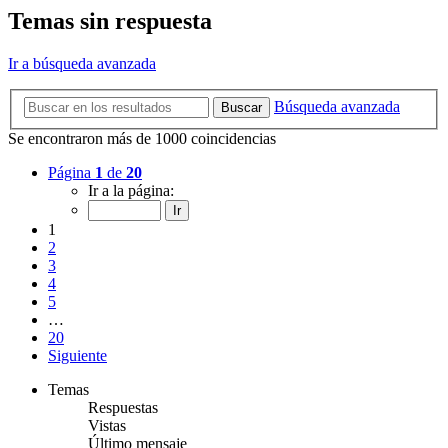
Temas sin respuesta
Ir a búsqueda avanzada
Búsqueda avanzada
Buscar
Se encontraron más de 1000 coincidencias
Página
1
de
20
Ir a la página:
1
2
3
4
5
…
20
Siguiente
Temas
Respuestas
Vistas
Último mensaje