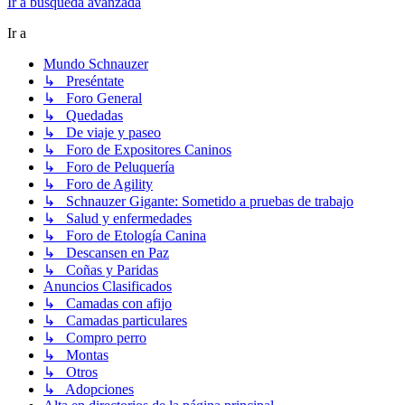
Ir a búsqueda avanzada
Ir a
Mundo Schnauzer
↳ Preséntate
↳ Foro General
↳ Quedadas
↳ De viaje y paseo
↳ Foro de Expositores Caninos
↳ Foro de Peluquería
↳ Foro de Agility
↳ Schnauzer Gigante: Sometido a pruebas de trabajo
↳ Salud y enfermedades
↳ Foro de Etología Canina
↳ Descansen en Paz
↳ Coñas y Paridas
Anuncios Clasificados
↳ Camadas con afijo
↳ Camadas particulares
↳ Compro perro
↳ Montas
↳ Otros
↳ Adopciones