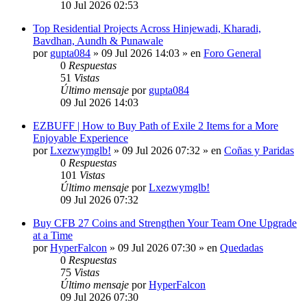
10 Jul 2026 02:53
Top Residential Projects Across Hinjewadi, Kharadi,
Bavdhan, Aundh & Punawale
por
gupta084
»
09 Jul 2026 14:03
» en
Foro General
0
Respuestas
51
Vistas
Último mensaje
por
gupta084
09 Jul 2026 14:03
EZBUFF | How to Buy Path of Exile 2 Items for a More
Enjoyable Experience
por
Lxezwymglb!
»
09 Jul 2026 07:32
» en
Coñas y Paridas
0
Respuestas
101
Vistas
Último mensaje
por
Lxezwymglb!
09 Jul 2026 07:32
Buy CFB 27 Coins and Strengthen Your Team One Upgrade
at a Time
por
HyperFalcon
»
09 Jul 2026 07:30
» en
Quedadas
0
Respuestas
75
Vistas
Último mensaje
por
HyperFalcon
09 Jul 2026 07:30