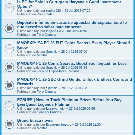
Is PG for Sale in Gurugram Haryana a Good Investment
Option?
Último mensaje por
reeltor920
«
29 Jul 2026 07:22
Publicado en
Preséntate
Depósito mínimo en casas de apuestas de España: todo lo
que necesitas saber para empezar
Último mensaje por
leojones
«
28 Jul 2026 10:07
Publicado en
Foro General
MMOEXP: EA FC 26 FUT Coins Secrets Every Player Should
Know
Último mensaje por
Specific
«
28 Jul 2026 07:00
Publicado en
Montas
MMOEXP FC 26 Coins Secrets: Boost Your Squad for Less
Último mensaje por
Specific
«
28 Jul 2026 06:59
Publicado en
Foro de Expositores Caninos
MMOEXP FC 26 SBC Grind Guide: Unlock Endless Coins and
Rewards
Último mensaje por
Specific
«
28 Jul 2026 06:58
Publicado en
Foro General
EZBUFF | How to Track Platinum Prices Before You Buy
EverQuest Legends Platinum
Último mensaje por
Lxezwymglb!
«
27 Jul 2026 09:56
Publicado en
Coñas y Paridas
Bruno busca novia
Último mensaje por
Bruno-mini-negro
«
26 Jul 2026 11:30
Publicado en
Montas