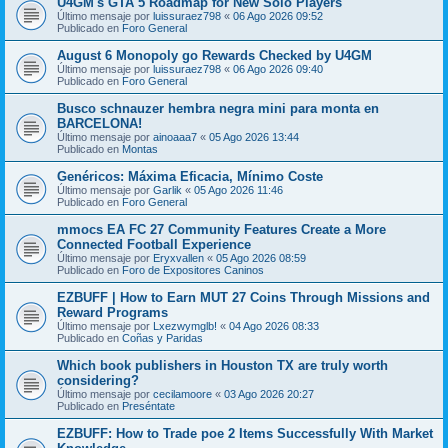
U4GM's GTA 5 Roadmap for New Solo Players
Último mensaje por
luissuraez798
«
06 Ago 2026 09:52
Publicado en
Foro General
August 6 Monopoly go Rewards Checked by U4GM
Último mensaje por
luissuraez798
«
06 Ago 2026 09:40
Publicado en
Foro General
Busco schnauzer hembra negra mini para monta en
BARCELONA!
Último mensaje por
ainoaaa7
«
05 Ago 2026 13:44
Publicado en
Montas
Genéricos: Máxima Eficacia, Mínimo Coste
Último mensaje por
Garlik
«
05 Ago 2026 11:46
Publicado en
Foro General
mmocs EA FC 27 Community Features Create a More
Connected Football Experience
Último mensaje por
Eryxvallen
«
05 Ago 2026 08:59
Publicado en
Foro de Expositores Caninos
EZBUFF | How to Earn MUT 27 Coins Through Missions and
Reward Programs
Último mensaje por
Lxezwymglb!
«
04 Ago 2026 08:33
Publicado en
Coñas y Paridas
Which book publishers in Houston TX are truly worth
considering?
Último mensaje por
cecilamoore
«
03 Ago 2026 20:27
Publicado en
Preséntate
EZBUFF: How to Trade poe 2 Items Successfully With Market