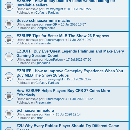
EZBUFF | How to buy Diablo 4 items without falling for
unreliable sellers
Último mensaje por
Lxezwymglb!
«
20 Jul 2026 07:27
Publicado en
Coñas y Paridas
Busco schnauzer mini macho
Último mensaje por
Irene.GR
«
18 Jul 2026 18:57
Publicado en
Compro perro
EZBUFF Tips for Better MLB The Show 26 Progress
Último mensaje por
FutureMapper
«
17 Jul 2026 10:07
Publicado en
Preséntate
EZBUFF: Buy EverQuest Legends Platinum and Make Every
Gaming Session Count
Último mensaje por
HyperFalcon
«
17 Jul 2026 07:20
Publicado en
Quedadas
EZBUFF | How to Improve Gameplay Experience When You
Buy MLB The Show 26 Stubs
Último mensaje por
Lxezwymglb!
«
15 Jul 2026 02:47
Publicado en
Coñas y Paridas
How EZBUFF Helps Players Buy CFB 27 Coins More
Effectively
Último mensaje por
FutureMapper
«
14 Jul 2026 10:32
Publicado en
Preséntate
Schnauzer miniatura
Último mensaje por
Kimm
«
13 Jul 2026 12:14
Publicado en
Otros
Z2U Why Every Roblox Player Should Try Different Game