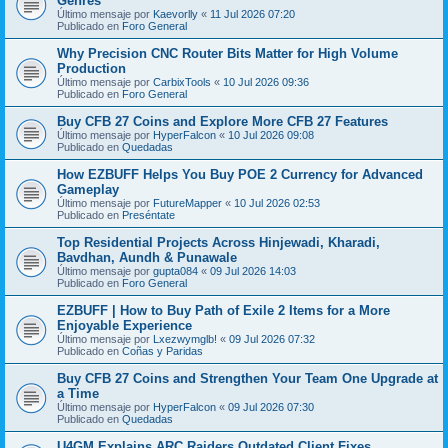
Genres
Último mensaje por
Kaevorlly
«
11 Jul 2026 07:20
Publicado en
Foro General
Why Precision CNC Router Bits Matter for High Volume
Production
Último mensaje por
CarbixTools
«
10 Jul 2026 09:36
Publicado en
Foro General
Buy CFB 27 Coins and Explore More CFB 27 Features
Último mensaje por
HyperFalcon
«
10 Jul 2026 09:08
Publicado en
Quedadas
How EZBUFF Helps You Buy POE 2 Currency for Advanced
Gameplay
Último mensaje por
FutureMapper
«
10 Jul 2026 02:53
Publicado en
Preséntate
Top Residential Projects Across Hinjewadi, Kharadi,
Bavdhan, Aundh & Punawale
Último mensaje por
gupta084
«
09 Jul 2026 14:03
Publicado en
Foro General
EZBUFF | How to Buy Path of Exile 2 Items for a More
Enjoyable Experience
Último mensaje por
Lxezwymglb!
«
09 Jul 2026 07:32
Publicado en
Coñas y Paridas
Buy CFB 27 Coins and Strengthen Your Team One Upgrade at
a Time
Último mensaje por
HyperFalcon
«
09 Jul 2026 07:30
Publicado en
Quedadas
U4GM Explains ARC Raiders Outdated Client Fixes