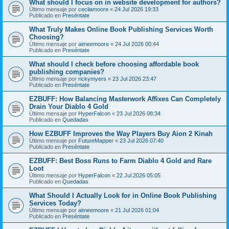
What should I focus on in website development for authors?
Último mensaje por
cecilamoore
«
24 Jul 2026 19:33
Publicado en
Preséntate
What Truly Makes Online Book Publishing Services Worth
Choosing?
Último mensaje por
aimeemoore
«
24 Jul 2026 00:44
Publicado en
Preséntate
What should I check before choosing affordable book
publishing companies?
Último mensaje por
rickymyers
«
23 Jul 2026 23:47
Publicado en
Preséntate
EZBUFF: How Balancing Masterwork Affixes Can Completely
Drain Your Diablo 4 Gold
Último mensaje por
HyperFalcon
«
23 Jul 2026 08:34
Publicado en
Quedadas
How EZBUFF Improves the Way Players Buy Aion 2 Kinah
Último mensaje por
FutureMapper
«
23 Jul 2026 07:40
Publicado en
Preséntate
EZBUFF: Best Boss Runs to Farm Diablo 4 Gold and Rare
Loot
Último mensaje por
HyperFalcon
«
22 Jul 2026 05:05
Publicado en
Quedadas
What Should I Actually Look for in Online Book Publishing
Services Today?
Último mensaje por
aimeemoore
«
21 Jul 2026 01:04
Publicado en
Preséntate