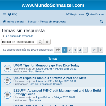
www.MundoSchnauzer.com
FAQ
Registrarse
Identificarse
B
Índice general
Buscar
Temas sin respuesta
u
Temas sin respuesta
s
Ir a búsqueda avanzada
c
Buscar
Búsqueda avanzada
a
Página
1
de
20
1
2
3
4
5
20
S
Se encontraron más de 1000 coincidencias
r
…
Temas
U4GM Tips for Monopoly go Free Dice Today
Último mensaje por
luissuraez798
«
06 Ago 2026 10:21
Publicado en
Foro General
U4GM Explains Diablo 4's Switch 2 Port and Meta
Último mensaje por
luissuraez798
«
06 Ago 2026 10:11
Publicado en
Foro de Expositores Caninos
EZBUFF: Advanced FH6 Credit Management and Meta Build
Strategy Guide
Último mensaje por
HyperFalcon
«
06 Ago 2026 10:07
Publicado en
Quedadas