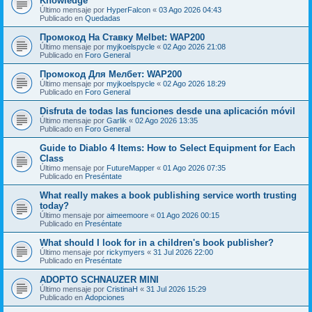
Knowledge
Último mensaje por
HyperFalcon
«
03 Ago 2026 04:43
Publicado en
Quedadas
Промокод На Ставку Melbet: WAP200
Último mensaje por
myjkoelspycle
«
02 Ago 2026 21:08
Publicado en
Foro General
Промокод Для Мелбет: WAP200
Último mensaje por
myjkoelspycle
«
02 Ago 2026 18:29
Publicado en
Foro General
Disfruta de todas las funciones desde una aplicación móvil
Último mensaje por
Garlik
«
02 Ago 2026 13:35
Publicado en
Foro General
Guide to Diablo 4 Items: How to Select Equipment for Each
Class
Último mensaje por
FutureMapper
«
01 Ago 2026 07:35
Publicado en
Preséntate
What really makes a book publishing service worth trusting
today?
Último mensaje por
aimeemoore
«
01 Ago 2026 00:15
Publicado en
Preséntate
What should I look for in a children's book publisher?
Último mensaje por
rickymyers
«
31 Jul 2026 22:00
Publicado en
Preséntate
ADOPTO SCHNAUZER MINI
Último mensaje por
CristinaH
«
31 Jul 2026 15:29
Publicado en
Adopciones