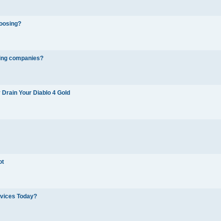
hoosing?
hing companies?
Drain Your Diablo 4 Gold
ot
rvices Today?