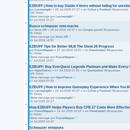
EZBUFF | How to buy Diablo 4 items without falling for unrelia
por
Lxezwymglb!
»
20 Jul 2026 07:27
» en
Coñas y Paridas
0
Respuestas
106
Vistas
Último mensaje
por
Lxezwymglb!
20 Jul 2026 07:27
Busco schnauzer mini macho
por
Irene.GR
»
18 Jul 2026 18:57
» en
Compro perro
0
Respuestas
86
Vistas
Último mensaje
por
Irene.GR
18 Jul 2026 18:57
EZBUFF Tips for Better MLB The Show 26 Progress
por
FutureMapper
»
17 Jul 2026 10:07
» en
Preséntate
0
Respuestas
81
Vistas
Último mensaje
por
FutureMapper
17 Jul 2026 10:07
EZBUFF: Buy EverQuest Legends Platinum and Make Every 
por
HyperFalcon
»
17 Jul 2026 07:20
» en
Quedadas
0
Respuestas
105
Vistas
Último mensaje
por
HyperFalcon
17 Jul 2026 07:20
EZBUFF | How to Improve Gameplay Experience When You B
por
Lxezwymglb!
»
15 Jul 2026 02:47
» en
Coñas y Paridas
0
Respuestas
85
Vistas
Último mensaje
por
Lxezwymglb!
15 Jul 2026 02:47
How EZBUFF Helps Players Buy CFB 27 Coins More Effectiv
por
FutureMapper
»
14 Jul 2026 10:32
» en
Preséntate
0
Respuestas
81
Vistas
Último mensaje
por
FutureMapper
14 Jul 2026 10:32
Schnauzer miniatura