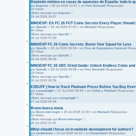
Depósito mínimo en casas de apuestas de España: todo lo q
por
leojones
»
28 Jul 2026 10:07
» en
Foro General
0
Respuestas
25
Vistas
Último mensaje
por
leojones
28 Jul 2026 10:07
MMOEXP: EA FC 26 FUT Coins Secrets Every Player Should
por
Specific
»
28 Jul 2026 07:00
» en
Montas
0
Respuestas
80
Vistas
Último mensaje
por
Specific
28 Jul 2026 07:00
MMOEXP FC 26 Coins Secrets: Boost Your Squad for Less
por
Specific
»
28 Jul 2026 06:59
» en
Foro de Expositores Caninos
0
Resp
35
Vistas
Último mensaje
por
Specific
28 Jul 2026 06:59
MMOEXP FC 26 SBC Grind Guide: Unlock Endless Coins and
por
Specific
»
28 Jul 2026 06:58
» en
Foro General
0
Respuestas
19
Vistas
Último mensaje
por
Specific
28 Jul 2026 06:58
EZBUFF | How to Track Platinum Prices Before You Buy Eve
por
Lxezwymglb!
»
27 Jul 2026 09:56
» en
Coñas y Paridas
0
Respuestas
97
Vistas
Último mensaje
por
Lxezwymglb!
27 Jul 2026 09:56
Bruno busca novia
por
Bruno-mini-negro
»
26 Jul 2026 11:30
» en
Montas
0
Respuestas
54
Vistas
Último mensaje
por
Bruno-mini-negro
26 Jul 2026 11:30
What should I focus on in website development for authors?
por
cecilamoore
»
24 Jul 2026 19:33
» en
Preséntate
0
Respuestas