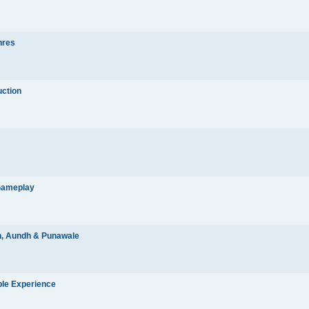
nres
uction
Gameplay
an, Aundh & Punawale
ble Experience