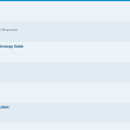
0
Respuestas
trategy Guide
ELONA!