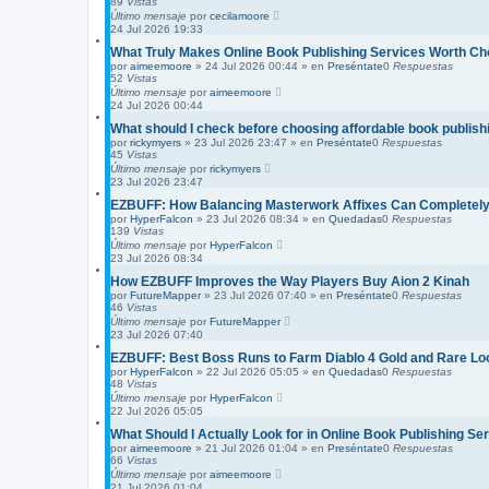
89
Vistas
Último mensaje
por
cecilamoore
24 Jul 2026 19:33
What Truly Makes Online Book Publishing Services Worth C
por
aimeemoore
»
24 Jul 2026 00:44
» en
Preséntate
0
Respuestas
52
Vistas
Último mensaje
por
aimeemoore
24 Jul 2026 00:44
What should I check before choosing affordable book publis
por
rickymyers
»
23 Jul 2026 23:47
» en
Preséntate
0
Respuestas
45
Vistas
Último mensaje
por
rickymyers
23 Jul 2026 23:47
EZBUFF: How Balancing Masterwork Affixes Can Completely 
por
HyperFalcon
»
23 Jul 2026 08:34
» en
Quedadas
0
Respuestas
139
Vistas
Último mensaje
por
HyperFalcon
23 Jul 2026 08:34
How EZBUFF Improves the Way Players Buy Aion 2 Kinah
por
FutureMapper
»
23 Jul 2026 07:40
» en
Preséntate
0
Respuestas
46
Vistas
Último mensaje
por
FutureMapper
23 Jul 2026 07:40
EZBUFF: Best Boss Runs to Farm Diablo 4 Gold and Rare Lo
por
HyperFalcon
»
22 Jul 2026 05:05
» en
Quedadas
0
Respuestas
48
Vistas
Último mensaje
por
HyperFalcon
22 Jul 2026 05:05
What Should I Actually Look for in Online Book Publishing Se
por
aimeemoore
»
21 Jul 2026 01:04
» en
Preséntate
0
Respuestas
66
Vistas
Último mensaje
por
aimeemoore
21 Jul 2026 01:04