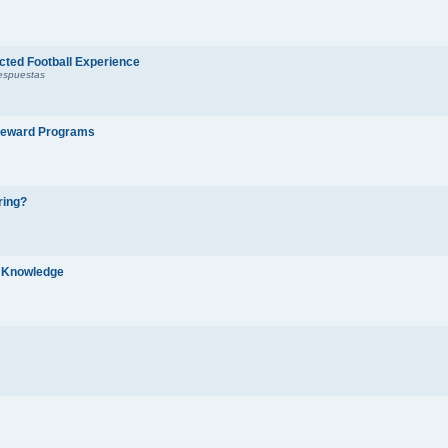
ted Football Experience
espuestas
 Reward Programs
ring?
t Knowledge