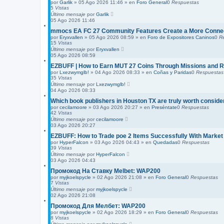
por
Garlik
»
05 Ago 2026 11:46
» en
Foro General
0
Respuestas
5
Vistas
Último mensaje
por
Garlik
05 Ago 2026 11:46
mmocs EA FC 27 Community Features Create a More Connec
por
Eryxvallen
»
05 Ago 2026 08:59
» en
Foro de Expositores Caninos
0
R
15
Vistas
Último mensaje
por
Eryxvallen
05 Ago 2026 08:59
EZBUFF | How to Earn MUT 27 Coins Through Missions and
por
Lxezwymglb!
»
04 Ago 2026 08:33
» en
Coñas y Paridas
0
Respuestas
35
Vistas
Último mensaje
por
Lxezwymglb!
04 Ago 2026 08:33
Which book publishers in Houston TX are truly worth conside
por
cecilamoore
»
03 Ago 2026 20:27
» en
Preséntate
0
Respuestas
42
Vistas
Último mensaje
por
cecilamoore
03 Ago 2026 20:27
EZBUFF: How to Trade poe 2 Items Successfully With Marke
por
HyperFalcon
»
03 Ago 2026 04:43
» en
Quedadas
0
Respuestas
39
Vistas
Último mensaje
por
HyperFalcon
03 Ago 2026 04:43
Промокод На Ставку Melbet: WAP200
por
myjkoelspycle
»
02 Ago 2026 21:08
» en
Foro General
0
Respuestas
7
Vistas
Último mensaje
por
myjkoelspycle
02 Ago 2026 21:08
Промокод Для Мелбет: WAP200
por
myjkoelspycle
»
02 Ago 2026 18:29
» en
Foro General
0
Respuestas
8
Vistas