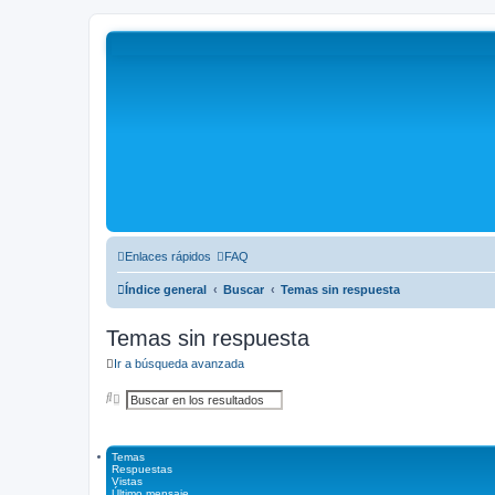
Enlaces rápidos
FAQ
Índice general
Buscar
Temas sin respuesta
Temas sin respuesta
Ir a búsqueda avanzada
B
B
u
ú
s
s
c
q
a
u
Temas
r
e
Respuestas
d
Vistas
a
Último mensaje