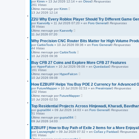
por
Kimm
»
13 Jul 2026 12:14
» en
Otros
0
Respuestas
261
Vistas
Último mensaje
por
Kimm
13 Jul 2026 12:14
Z2U Why Every Roblox Player Should Try Different Game Ge
por
Kaevorlly
»
11 Jul 2026 07:20
» en
Foro General
0
Respuestas
36
Vistas
Último mensaje
por
Kaevorlly
11 Jul 2026 07:20
Why Precision CNC Router Bits Matter for High Volume Prod
por
CarbixTools
»
10 Jul 2026 09:36
» en
Foro General
0
Respuestas
44
Vistas
Último mensaje
por
CarbixTools
10 Jul 2026 09:36
Buy CFB 27 Coins and Explore More CFB 27 Features
por
HyperFalcon
»
10 Jul 2026 09:08
» en
Quedadas
0
Respuestas
161
Vistas
Último mensaje
por
HyperFalcon
10 Jul 2026 09:08
How EZBUFF Helps You Buy POE 2 Currency for Advanced 
por
FutureMapper
»
10 Jul 2026 02:53
» en
Preséntate
0
Respuestas
102
Vistas
Último mensaje
por
FutureMapper
10 Jul 2026 02:53
Top Residential Projects Across Hinjewadi, Kharadi, Bavdh
por
gupta084
»
09 Jul 2026 14:03
» en
Foro General
0
Respuestas
51
Vistas
Último mensaje
por
gupta084
09 Jul 2026 14:03
EZBUFF | How to Buy Path of Exile 2 Items for a More Enjoya
por
Lxezwymglb!
»
09 Jul 2026 07:32
» en
Coñas y Paridas
0
Respuestas
101
Vistas