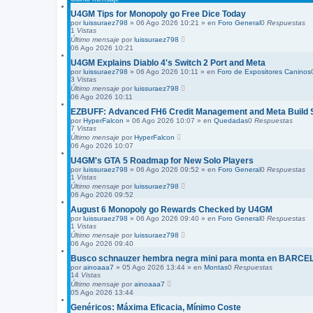
a
v
U4GM Tips for Monopoly go Free Dice Today
a
por
luissuraez798
»
06 Ago 2026 10:21
» en
Foro General
0
Respuestas
n
1
Vistas
z
Último mensaje
por
luissuraez798
a
06 Ago 2026 10:21
d
U4GM Explains Diablo 4's Switch 2 Port and Meta
a
por
luissuraez798
»
06 Ago 2026 10:11
» en
Foro de Expositores Caninos
3
Vistas
Último mensaje
por
luissuraez798
06 Ago 2026 10:11
EZBUFF: Advanced FH6 Credit Management and Meta Build S
por
HyperFalcon
»
06 Ago 2026 10:07
» en
Quedadas
0
Respuestas
7
Vistas
Último mensaje
por
HyperFalcon
06 Ago 2026 10:07
U4GM's GTA 5 Roadmap for New Solo Players
por
luissuraez798
»
06 Ago 2026 09:52
» en
Foro General
0
Respuestas
1
Vistas
Último mensaje
por
luissuraez798
06 Ago 2026 09:52
August 6 Monopoly go Rewards Checked by U4GM
por
luissuraez798
»
06 Ago 2026 09:40
» en
Foro General
0
Respuestas
1
Vistas
Último mensaje
por
luissuraez798
06 Ago 2026 09:40
Busco schnauzer hembra negra mini para monta en BARC
por
ainoaaa7
»
05 Ago 2026 13:44
» en
Montas
0
Respuestas
14
Vistas
Último mensaje
por
ainoaaa7
05 Ago 2026 13:44
Genéricos: Máxima Eficacia, Mínimo Coste