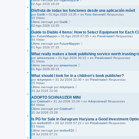
Último mensaje
por
myjkoelspycle
02 Ago 2026 18:29
Disfruta de todas las funciones desde una aplicación móvil
por
Garlik
»
02 Ago 2026 13:35
» en
Foro General
0
Respuestas
10
Vistas
Último mensaje
por
Garlik
02 Ago 2026 13:35
Guide to Diablo 4 Items: How to Select Equipment for Each C
por
FutureMapper
»
01 Ago 2026 07:35
» en
Preséntate
0
Respuestas
44
Vistas
Último mensaje
por
FutureMapper
01 Ago 2026 07:35
What really makes a book publishing service worth trusting 
por
aimeemoore
»
01 Ago 2026 00:15
» en
Preséntate
0
Respuestas
31
Vistas
Último mensaje
por
aimeemoore
01 Ago 2026 00:15
What should I look for in a children's book publisher?
por
rickymyers
»
31 Jul 2026 22:00
» en
Preséntate
0
Respuestas
25
Vistas
Último mensaje
por
rickymyers
31 Jul 2026 22:00
ADOPTO SCHNAUZER MINI
por
CristinaH
»
31 Jul 2026 15:29
» en
Adopciones
0
Respuestas
64
Vistas
Último mensaje
por
CristinaH
31 Jul 2026 15:29
Is PG for Sale in Gurugram Haryana a Good Investment Opti
por
reeltor920
»
29 Jul 2026 07:22
» en
Preséntate
0
Respuestas
53
Vistas
Último mensaje
por
reeltor920
29 Jul 2026 07:22