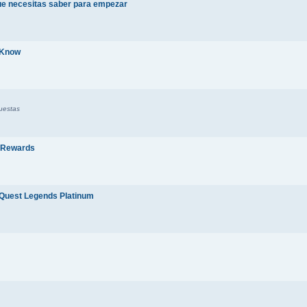
ue necesitas saber para empezar
 Know
uestas
 Rewards
rQuest Legends Platinum