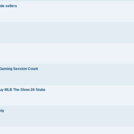
ble sellers
Gaming Session Count
uy MLB The Show 26 Stubs
ely