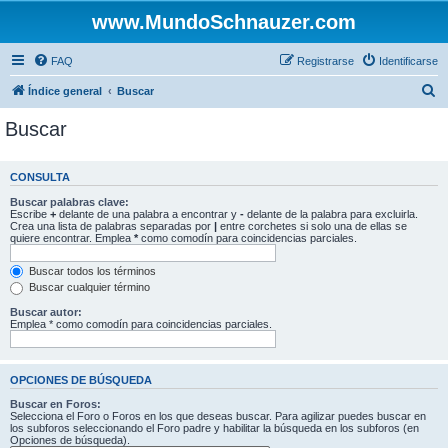
www.MundoSchnauzer.com
FAQ
Registrarse
Identificarse
B
Índice general
Buscar
u
Buscar
s
c
CONSULTA
a
Buscar palabras clave:
r
Escribe
+
delante de una palabra a encontrar y
-
delante de la palabra para excluirla.
Crea una lista de palabras separadas por
|
entre corchetes si solo una de ellas se
quiere encontrar. Emplea
*
como comodín para coincidencias parciales.
Buscar todos los términos
Buscar cualquier término
Buscar autor:
Emplea * como comodín para coincidencias parciales.
OPCIONES DE BÚSQUEDA
Buscar en Foros:
Selecciona el Foro o Foros en los que deseas buscar. Para agilizar puedes buscar en
los subforos seleccionando el Foro padre y habilitar la búsqueda en los subforos (en
Opciones de búsqueda).