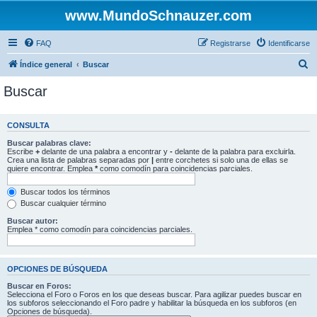
www.MundoSchnauzer.com
FAQ
Registrarse
Identificarse
B
Índice general
Buscar
u
Buscar
s
c
CONSULTA
a
Buscar palabras clave:
r
Escribe
+
delante de una palabra a encontrar y
-
delante de la palabra para excluirla.
Crea una lista de palabras separadas por
|
entre corchetes si solo una de ellas se
quiere encontrar. Emplea
*
como comodín para coincidencias parciales.
Buscar todos los términos
Buscar cualquier término
Buscar autor:
Emplea * como comodín para coincidencias parciales.
OPCIONES DE BÚSQUEDA
Buscar en Foros:
Selecciona el Foro o Foros en los que deseas buscar. Para agilizar puedes buscar en
los subforos seleccionando el Foro padre y habilitar la búsqueda en los subforos (en
Opciones de búsqueda).