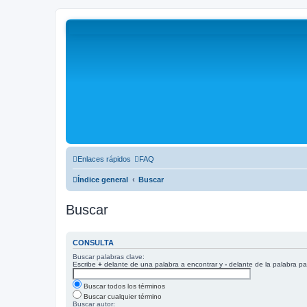
Enlaces rápidos
FAQ
Índice general
Buscar
Buscar
CONSULTA
Buscar palabras clave:
Escribe
+
delante de una palabra a encontrar y
-
delante de la palabra pa
Buscar todos los términos
Buscar cualquier término
Buscar autor: