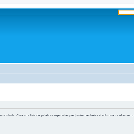
ra excluirla. Crea una lista de palabras separadas por
|
entre corchetes si solo una de ellas se q