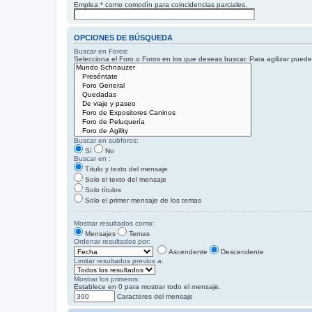
Emplea * como comodín para coincidencias parciales.
OPCIONES DE BÚSQUEDA
Buscar en Foros:
Selecciona el Foro o Foros en los que deseas buscar. Para agilizar pued
Buscar en subforos:
Sí
No
Buscar en :
Título y texto del mensaje
Solo el texto del mensaje
Solo títulos
Solo el primer mensaje de los temas
Mostrar resultados como:
Mensajes
Temas
Ordenar resultados por:
Ascendente
Descendente
Limitar resultados previos a:
Mostrar los primeros:
Establece en 0 para mostrar todo el mensaje.
Caracteres del mensaje