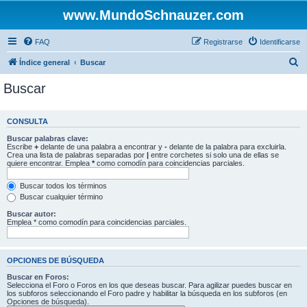
www.MundoSchnauzer.com
FAQ
Registrarse
Identificarse
B
Índice general
Buscar
u
Buscar
s
c
CONSULTA
a
Buscar palabras clave:
r
Escribe
+
delante de una palabra a encontrar y
-
delante de la palabra para excluirla.
Crea una lista de palabras separadas por
|
entre corchetes si solo una de ellas se
quiere encontrar. Emplea
*
como comodín para coincidencias parciales.
Buscar todos los términos
Buscar cualquier término
Buscar autor:
Emplea * como comodín para coincidencias parciales.
OPCIONES DE BÚSQUEDA
Buscar en Foros:
Selecciona el Foro o Foros en los que deseas buscar. Para agilizar puedes buscar en
los subforos seleccionando el Foro padre y habilitar la búsqueda en los subforos (en
Opciones de búsqueda).