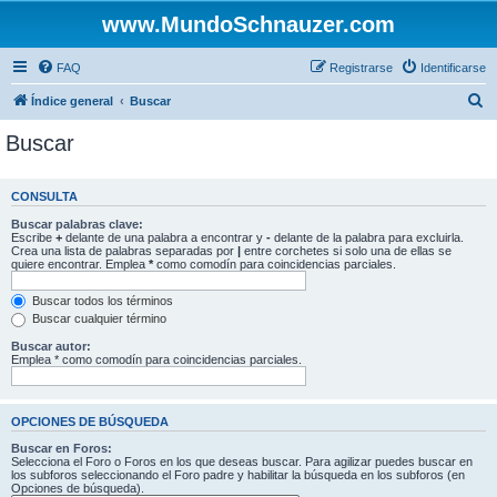
www.MundoSchnauzer.com
FAQ
Registrarse
Identificarse
B
Índice general
Buscar
u
Buscar
s
c
CONSULTA
a
Buscar palabras clave:
r
Escribe
+
delante de una palabra a encontrar y
-
delante de la palabra para excluirla.
Crea una lista de palabras separadas por
|
entre corchetes si solo una de ellas se
quiere encontrar. Emplea
*
como comodín para coincidencias parciales.
Buscar todos los términos
Buscar cualquier término
Buscar autor:
Emplea * como comodín para coincidencias parciales.
OPCIONES DE BÚSQUEDA
Buscar en Foros:
Selecciona el Foro o Foros en los que deseas buscar. Para agilizar puedes buscar en
los subforos seleccionando el Foro padre y habilitar la búsqueda en los subforos (en
Opciones de búsqueda).