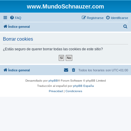
www.MundoSchnauzer.com
FAQ
Registrarse
Identificarse
B
Índice general
u
Borrar cookies
s
c
¿Estás seguro de querer borrar todas las cookies de este sitio?
a
r
Índice general
Todos los horarios son
UTC+01:00
Desarrollado por
phpBB
® Forum Software © phpBB Limited
Traducción al español por
phpBB España
Privacidad
|
Condiciones