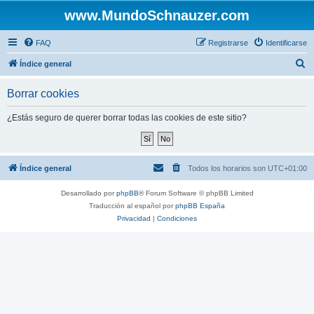
www.MundoSchnauzer.com
FAQ
Registrarse
Identificarse
B
Índice general
u
Borrar cookies
s
c
¿Estás seguro de querer borrar todas las cookies de este sitio?
a
r
Índice general
Todos los horarios son
UTC+01:00
Desarrollado por
phpBB
® Forum Software © phpBB Limited
Traducción al español por
phpBB España
Privacidad
|
Condiciones