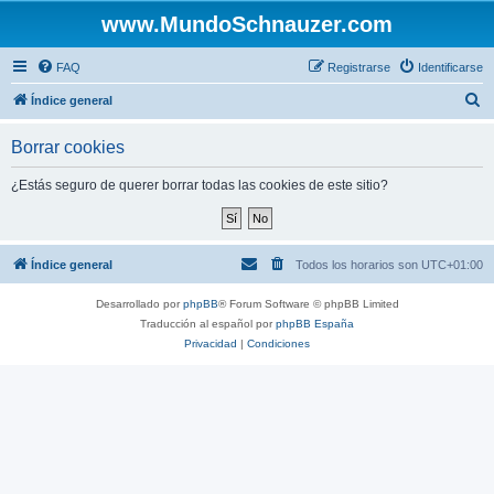
www.MundoSchnauzer.com
FAQ
Registrarse
Identificarse
B
Índice general
u
Borrar cookies
s
c
¿Estás seguro de querer borrar todas las cookies de este sitio?
a
r
Índice general
Todos los horarios son
UTC+01:00
Desarrollado por
phpBB
® Forum Software © phpBB Limited
Traducción al español por
phpBB España
Privacidad
|
Condiciones