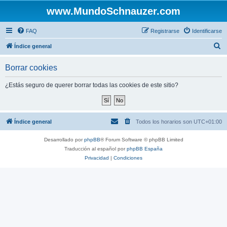
www.MundoSchnauzer.com
FAQ
Registrarse
Identificarse
B
Índice general
u
Borrar cookies
s
c
¿Estás seguro de querer borrar todas las cookies de este sitio?
a
r
Índice general
Todos los horarios son
UTC+01:00
Desarrollado por
phpBB
® Forum Software © phpBB Limited
Traducción al español por
phpBB España
Privacidad
|
Condiciones