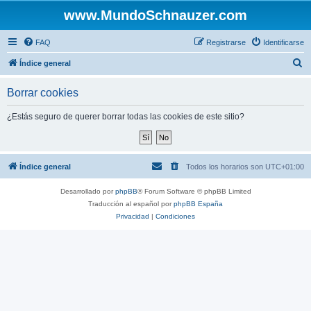
www.MundoSchnauzer.com
FAQ
Registrarse
Identificarse
B
Índice general
u
Borrar cookies
s
c
¿Estás seguro de querer borrar todas las cookies de este sitio?
a
r
Índice general
Todos los horarios son
UTC+01:00
Desarrollado por
phpBB
® Forum Software © phpBB Limited
Traducción al español por
phpBB España
Privacidad
|
Condiciones