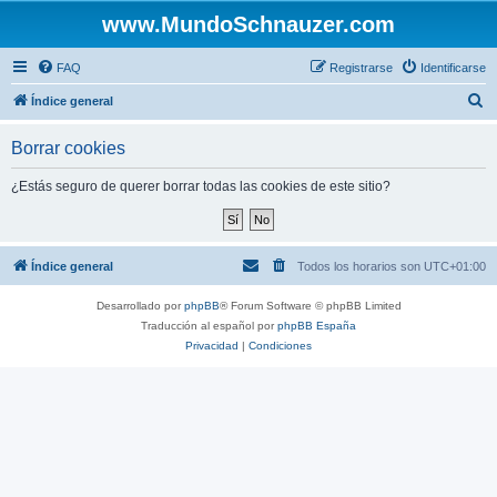
www.MundoSchnauzer.com
FAQ
Registrarse
Identificarse
B
Índice general
u
Borrar cookies
s
c
¿Estás seguro de querer borrar todas las cookies de este sitio?
a
r
Índice general
Todos los horarios son
UTC+01:00
Desarrollado por
phpBB
® Forum Software © phpBB Limited
Traducción al español por
phpBB España
Privacidad
|
Condiciones