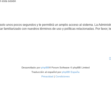
n esta sesión
á solo unos pocos segundos y te permitirá un amplio acceso al sistema. La Adminis
tar familiarizado con nuestros términos de uso y políticas relacionadas. Por favor, l
Desarrollado por
phpBB
® Forum Software © phpBB Limited
Traducción al español por
phpBB España
Privacidad
|
Condiciones