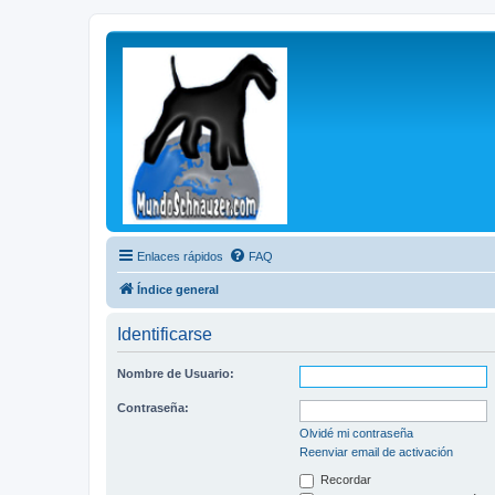
Enlaces rápidos
FAQ
Índice general
Identificarse
Nombre de Usuario:
Contraseña:
Olvidé mi contraseña
Reenviar email de activación
Recordar