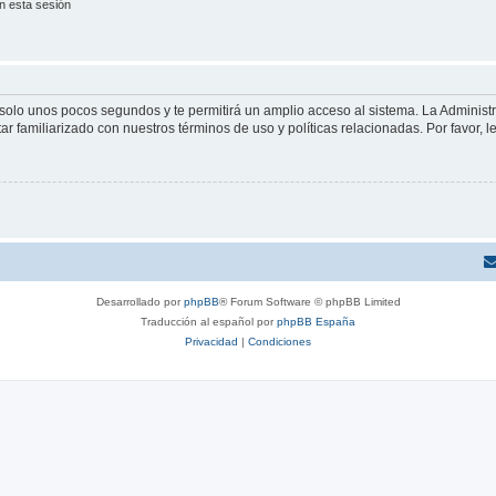
n esta sesión
á solo unos pocos segundos y te permitirá un amplio acceso al sistema. La Adminis
tar familiarizado con nuestros términos de uso y políticas relacionadas. Por favor, l
Desarrollado por
phpBB
® Forum Software © phpBB Limited
Traducción al español por
phpBB España
Privacidad
|
Condiciones