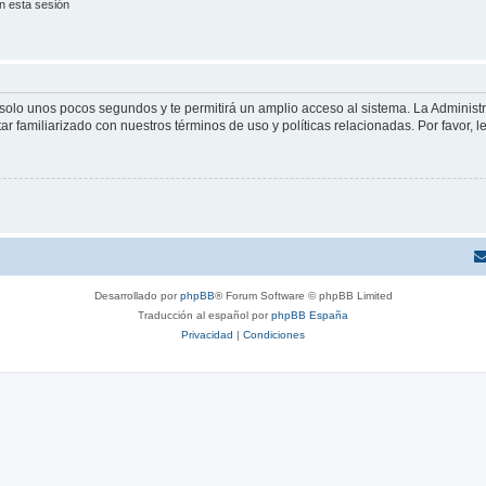
n esta sesión
á solo unos pocos segundos y te permitirá un amplio acceso al sistema. La Adminis
tar familiarizado con nuestros términos de uso y políticas relacionadas. Por favor, l
Desarrollado por
phpBB
® Forum Software © phpBB Limited
Traducción al español por
phpBB España
Privacidad
|
Condiciones