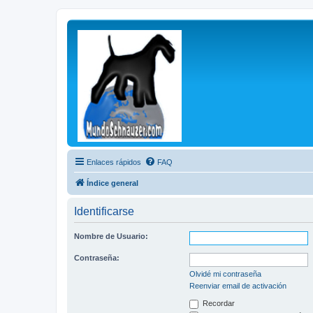
Enlaces rápidos
FAQ
Índice general
Identificarse
Nombre de Usuario:
Contraseña:
Olvidé mi contraseña
Reenviar email de activación
Recordar