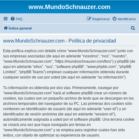
www.MundoSchnauzer.com
FAQ
Registrarse
Identificarse
B
Índice general
u
www.MundoSchnauzer.com - Política de privacidad
s
c
Esta política explica con detalle cómo “www.MundoSchnauzer.com” junto con
sus empresas asociadas (de aquí en adelante “nosotros”, “nos”, “nuestro”,
a
“www.MundoSchnauzer.com”, “https://mundoschnauzer.com/foro”) y phpBB (de
r
aquí en adelante “ellos”, “sus”, “software phpBB”, “www.phpbb.com”, “phpBB
Limited”, “phpBB Teams”) emplean cualquier información obtenida durante
cualquier sesión de uso por usted (de aquí en adelante “su información”).
Tu información es obtenida por dos vías. Primeramente, navegar por
“www.MundoSchnauzer.com” hará al software phpBB crear un número de
cookies, las cuales son un pequeño archivo de texto que se descargan en los
archivos temporales del navegador de su PC. Las primeras dos cookies sólo
contienen un identificador de usuario (de aquí en adelante “user-id”) y un
identificador de sesión anónima (de aquí en adelante “session-id”),
automáticamente asignada a usted por el software phpBB. Una tercera cookie
se creará una vez que haya navegado por temas en
“www.MundoSchnauzer.com” y se emplea para registrar cuales han sido
leídos, con objeto de optimizar su experiencia de usuario.