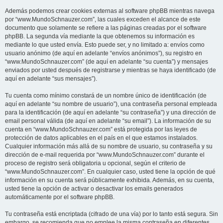
Además podemos crear cookies externas al software phpBB mientras navega
por “www.MundoSchnauzer.com”, las cuales exceden el alcance de este
documento que solamente se refiere a las páginas creadas por el software
phpBB. La segunda vía mediante la que obtenemos su información es
mediante lo que usted envía. Esto puede ser, y no limitado a: envíos como
usuario anónimo (de aquí en adelante “envíos anónimos”), su registro en
“www.MundoSchnauzer.com” (de aquí en adelante “su cuenta”) y mensajes
enviados por usted después de registrarse y mientras se haya identificado (de
aquí en adelante “sus mensajes”).
Tu cuenta como mínimo constará de un nombre único de identificación (de
aquí en adelante “su nombre de usuario”), una contraseña personal empleada
para la identificación (de aquí en adelante “su contraseña”) y una dirección de
email personal válida (de aquí en adelante “su email”). La información de su
cuenta en “www.MundoSchnauzer.com” está protegida por las leyes de
protección de datos aplicables en el país en el que estamos instalados.
Cualquier información más allá de su nombre de usuario, su contraseña y su
dirección de e-mail requerida por “www.MundoSchnauzer.com” durante el
proceso de registro será obligatoria u opcional, según el criterio de
“www.MundoSchnauzer.com”. En cualquier caso, usted tiene la opción de qué
información en su cuenta será públicamente exhibida. Además, en su cuenta,
usted tiene la opción de activar o desactivar los emails generados
automáticamente por el software phpBB.
Tu contraseña está encriptada (cifrado de una vía) por lo tanto está segura. Sin
embargo, se recomienda que no emplee la misma contraseña en diferentes