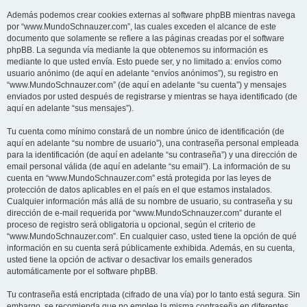
Además podemos crear cookies externas al software phpBB mientras navega
por “www.MundoSchnauzer.com”, las cuales exceden el alcance de este
documento que solamente se refiere a las páginas creadas por el software
phpBB. La segunda vía mediante la que obtenemos su información es
mediante lo que usted envía. Esto puede ser, y no limitado a: envíos como
usuario anónimo (de aquí en adelante “envíos anónimos”), su registro en
“www.MundoSchnauzer.com” (de aquí en adelante “su cuenta”) y mensajes
enviados por usted después de registrarse y mientras se haya identificado (de
aquí en adelante “sus mensajes”).
Tu cuenta como mínimo constará de un nombre único de identificación (de
aquí en adelante “su nombre de usuario”), una contraseña personal empleada
para la identificación (de aquí en adelante “su contraseña”) y una dirección de
email personal válida (de aquí en adelante “su email”). La información de su
cuenta en “www.MundoSchnauzer.com” está protegida por las leyes de
protección de datos aplicables en el país en el que estamos instalados.
Cualquier información más allá de su nombre de usuario, su contraseña y su
dirección de e-mail requerida por “www.MundoSchnauzer.com” durante el
proceso de registro será obligatoria u opcional, según el criterio de
“www.MundoSchnauzer.com”. En cualquier caso, usted tiene la opción de qué
información en su cuenta será públicamente exhibida. Además, en su cuenta,
usted tiene la opción de activar o desactivar los emails generados
automáticamente por el software phpBB.
Tu contraseña está encriptada (cifrado de una vía) por lo tanto está segura. Sin
embargo, se recomienda que no emplee la misma contraseña en diferentes