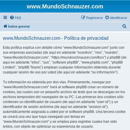
www.MundoSchnauzer.com
FAQ
Registrarse
Identificarse
B
Índice general
u
www.MundoSchnauzer.com - Política de privacidad
s
c
Esta política explica con detalle cómo “www.MundoSchnauzer.com” junto con
sus empresas asociadas (de aquí en adelante “nosotros”, “nos”, “nuestro”,
a
“www.MundoSchnauzer.com”, “https://mundoschnauzer.com/foro”) y phpBB (de
r
aquí en adelante “ellos”, “sus”, “software phpBB”, “www.phpbb.com”, “phpBB
Limited”, “phpBB Teams”) emplean cualquier información obtenida durante
cualquier sesión de uso por usted (de aquí en adelante “su información”).
Tu información es obtenida por dos vías. Primeramente, navegar por
“www.MundoSchnauzer.com” hará al software phpBB crear un número de
cookies, las cuales son un pequeño archivo de texto que se descargan en los
archivos temporales del navegador de su PC. Las primeras dos cookies sólo
contienen un identificador de usuario (de aquí en adelante “user-id”) y un
identificador de sesión anónima (de aquí en adelante “session-id”),
automáticamente asignada a usted por el software phpBB. Una tercera cookie
se creará una vez que haya navegado por temas en
“www.MundoSchnauzer.com” y se emplea para registrar cuales han sido
leídos, con objeto de optimizar su experiencia de usuario.