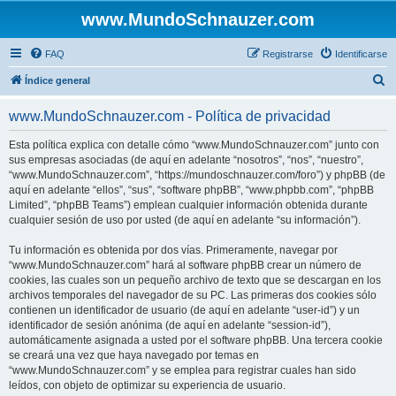
www.MundoSchnauzer.com
FAQ
Registrarse
Identificarse
B
Índice general
u
www.MundoSchnauzer.com - Política de privacidad
s
c
Esta política explica con detalle cómo “www.MundoSchnauzer.com” junto con
sus empresas asociadas (de aquí en adelante “nosotros”, “nos”, “nuestro”,
a
“www.MundoSchnauzer.com”, “https://mundoschnauzer.com/foro”) y phpBB (de
r
aquí en adelante “ellos”, “sus”, “software phpBB”, “www.phpbb.com”, “phpBB
Limited”, “phpBB Teams”) emplean cualquier información obtenida durante
cualquier sesión de uso por usted (de aquí en adelante “su información”).
Tu información es obtenida por dos vías. Primeramente, navegar por
“www.MundoSchnauzer.com” hará al software phpBB crear un número de
cookies, las cuales son un pequeño archivo de texto que se descargan en los
archivos temporales del navegador de su PC. Las primeras dos cookies sólo
contienen un identificador de usuario (de aquí en adelante “user-id”) y un
identificador de sesión anónima (de aquí en adelante “session-id”),
automáticamente asignada a usted por el software phpBB. Una tercera cookie
se creará una vez que haya navegado por temas en
“www.MundoSchnauzer.com” y se emplea para registrar cuales han sido
leídos, con objeto de optimizar su experiencia de usuario.