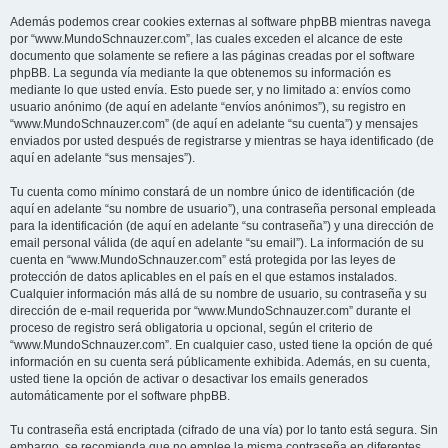
Además podemos crear cookies externas al software phpBB mientras navega
por “www.MundoSchnauzer.com”, las cuales exceden el alcance de este
documento que solamente se refiere a las páginas creadas por el software
phpBB. La segunda vía mediante la que obtenemos su información es
mediante lo que usted envía. Esto puede ser, y no limitado a: envíos como
usuario anónimo (de aquí en adelante “envíos anónimos”), su registro en
“www.MundoSchnauzer.com” (de aquí en adelante “su cuenta”) y mensajes
enviados por usted después de registrarse y mientras se haya identificado (de
aquí en adelante “sus mensajes”).
Tu cuenta como mínimo constará de un nombre único de identificación (de
aquí en adelante “su nombre de usuario”), una contraseña personal empleada
para la identificación (de aquí en adelante “su contraseña”) y una dirección de
email personal válida (de aquí en adelante “su email”). La información de su
cuenta en “www.MundoSchnauzer.com” está protegida por las leyes de
protección de datos aplicables en el país en el que estamos instalados.
Cualquier información más allá de su nombre de usuario, su contraseña y su
dirección de e-mail requerida por “www.MundoSchnauzer.com” durante el
proceso de registro será obligatoria u opcional, según el criterio de
“www.MundoSchnauzer.com”. En cualquier caso, usted tiene la opción de qué
información en su cuenta será públicamente exhibida. Además, en su cuenta,
usted tiene la opción de activar o desactivar los emails generados
automáticamente por el software phpBB.
Tu contraseña está encriptada (cifrado de una vía) por lo tanto está segura. Sin
embargo, se recomienda que no emplee la misma contraseña en diferentes