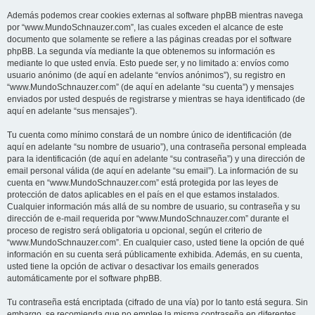
Además podemos crear cookies externas al software phpBB mientras navega
por “www.MundoSchnauzer.com”, las cuales exceden el alcance de este
documento que solamente se refiere a las páginas creadas por el software
phpBB. La segunda vía mediante la que obtenemos su información es
mediante lo que usted envía. Esto puede ser, y no limitado a: envíos como
usuario anónimo (de aquí en adelante “envíos anónimos”), su registro en
“www.MundoSchnauzer.com” (de aquí en adelante “su cuenta”) y mensajes
enviados por usted después de registrarse y mientras se haya identificado (de
aquí en adelante “sus mensajes”).
Tu cuenta como mínimo constará de un nombre único de identificación (de
aquí en adelante “su nombre de usuario”), una contraseña personal empleada
para la identificación (de aquí en adelante “su contraseña”) y una dirección de
email personal válida (de aquí en adelante “su email”). La información de su
cuenta en “www.MundoSchnauzer.com” está protegida por las leyes de
protección de datos aplicables en el país en el que estamos instalados.
Cualquier información más allá de su nombre de usuario, su contraseña y su
dirección de e-mail requerida por “www.MundoSchnauzer.com” durante el
proceso de registro será obligatoria u opcional, según el criterio de
“www.MundoSchnauzer.com”. En cualquier caso, usted tiene la opción de qué
información en su cuenta será públicamente exhibida. Además, en su cuenta,
usted tiene la opción de activar o desactivar los emails generados
automáticamente por el software phpBB.
Tu contraseña está encriptada (cifrado de una vía) por lo tanto está segura. Sin
embargo, se recomienda que no emplee la misma contraseña en diferentes