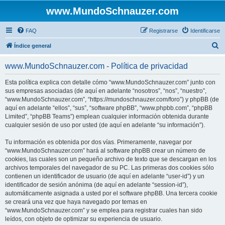
www.MundoSchnauzer.com
FAQ
Registrarse
Identificarse
B
Índice general
u
www.MundoSchnauzer.com - Política de privacidad
s
c
Esta política explica con detalle cómo “www.MundoSchnauzer.com” junto con
sus empresas asociadas (de aquí en adelante “nosotros”, “nos”, “nuestro”,
a
“www.MundoSchnauzer.com”, “https://mundoschnauzer.com/foro”) y phpBB (de
r
aquí en adelante “ellos”, “sus”, “software phpBB”, “www.phpbb.com”, “phpBB
Limited”, “phpBB Teams”) emplean cualquier información obtenida durante
cualquier sesión de uso por usted (de aquí en adelante “su información”).
Tu información es obtenida por dos vías. Primeramente, navegar por
“www.MundoSchnauzer.com” hará al software phpBB crear un número de
cookies, las cuales son un pequeño archivo de texto que se descargan en los
archivos temporales del navegador de su PC. Las primeras dos cookies sólo
contienen un identificador de usuario (de aquí en adelante “user-id”) y un
identificador de sesión anónima (de aquí en adelante “session-id”),
automáticamente asignada a usted por el software phpBB. Una tercera cookie
se creará una vez que haya navegado por temas en
“www.MundoSchnauzer.com” y se emplea para registrar cuales han sido
leídos, con objeto de optimizar su experiencia de usuario.